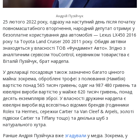
Андрій Пузійчук
25 лютого 2022 року, одразу на наступний день після початку
повномасштабного вторгнення, народний депутат отримує у
безоплатне користування два автомобілі — Lexus LX450 2016
року та Toyota Land Cruiser 200 2011 року. Обидві автівки
знаходяться у власності ТОВ «Фундамент Авто». Згідно з
аналітичним сервісом YouControl, керівником товариства є
Віталій Пузійчук, брат нардепа.
У декларації посадовця також зазначено багато цінного
майна: зокрема, оброблені трофеї з полювання (Намібія)
вартістю понад 565 тисяч гривень; одяг на 987 480 гривень та
ювелірні вироби вартістю у майже 620 тисяч гривень, понад
десять екземплярів зброї. У власності дружини нардепа є
ювелірні вироби від всесвітньо відомих брендів (годинники
Rolex та Hermes, сережки Cartier та Van Cleef & Arpels, золоті
підвіски Cartier та Tiffany тощо) та декілька шуб з
натурального хутра.
Раніше Андрія Пузійчука вже
згадували
у медіа. Зокрема, у