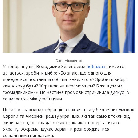
Олег Ніколенко
У новорічну ніч Володимир Зеленський
побажав
тим, хто
вагається, зробити вибір: «Бо знаю, що одного дня
доведеться поставити собі питання: хто я? Зробити вибір:
ким я хочу бути? Жертвою чи переможцем? Біженцем чи
громадянином?». Ця частина промови спричинила дискусії у
соцмережах між українцями.
Поки сім’ї народних обранців знаходяться у безпечних умовах
Європи та Америки, решту українців, які так само втекли від
війни за кордон, влада всіляко закликає повертатися в
Україну. Зокрема, шукає варіанти розпоряджатися
соціальними виплатами.