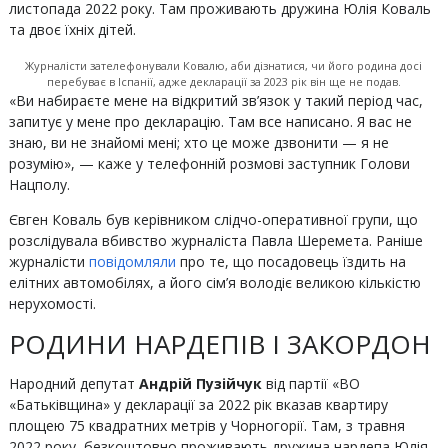
листопада 2022 року. Там проживають дружина Юлія Коваль
та двоє їхніх дітей.
Журналісти зателефонували Ковалю, аби дізнатися, чи його родина досі
перебуває в Іспанії, адже декларації за 2023 рік він ще не подав.
«Ви набираєте мене на відкритий зв’язок у такий період час,
запитує у мене про декларацію. Там все написано. Я вас не
знаю, ви не знайомі мені; хто це може дзвонити — я не
розумію», — каже у телефонній розмові заступник Голови
Нацполу.
Євген Коваль був керівником слідчо-оперативної групи, що
розслідувала вбивство журналіста Павла Шеремета. Раніше
журналісти
повідомляли
про те, що посадовець їздить на
елітних автомобілях, а його сім’я володіє великою кількістю
нерухомості.
РОДИНИ НАРДЕПІВ І ЗАКОРДОН
Народний депутат
Андрій Пузійчук
від партії «ВО
«Батьківщина» у декларації за 2022 рік вказав квартиру
площею 75 квадратних метрів у Чорногорії. Там, з травня
2022 року, безкоштовно проживають дружина нардепа Юлія