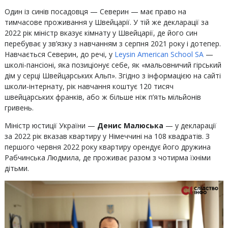
Один із синів посадовця — Северин — має право на
тимчасове проживання у Швейцарії. У тій же декларації за
2022 рік міністр вказує кімнату у Швейцарії, де його син
перебуває у зв’язку з навчанням з серпня 2021 року і дотепер.
Навчається Северин, до речі, у
Leysin American School SA
—
школі-пансіоні, яка позиціонує себе, як «мальовничий гірський
дім у серці Швейцарських Альп». Згідно з інформацією на сайті
школи-інтернату, рік навчання коштує 120 тисяч
швейцарських франків, або ж більше ніж п’ять мільйонів
гривень.
Міністр юстиції України —
Денис Малюська
— у декларації
за 2022 рік вказав квартиру у Німеччині на 108 квадратів. З
першого червня 2022 року квартиру орендує його дружина
Рабчинська Людмила, де проживає разом з чотирма їхніми
дітьми.