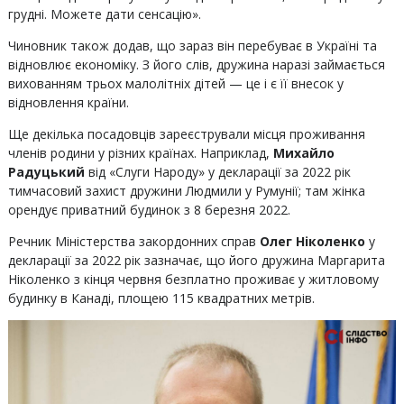
грудні. Можете дати сенсацію».
Чиновник також додав, що зараз він перебуває в Україні та
відновлює економіку. З його слів, дружина наразі займається
вихованням трьох малолітніх дітей — це і є її внесок у
відновлення країни.
Ще декілька посадовців зареєстрували місця проживання
членів родини у різних країнах. Наприклад,
Михайло
Радуцький
від «Слуги Народу» у декларації за 2022 рік
тимчасовий захист дружини Людмили у Румунії; там жінка
орендує приватний будинок з 8 березня 2022.
Речник Міністерства закордонних справ
Олег Ніколенко
у
декларації за 2022 рік зазначає, що його дружина Маргарита
Ніколенко з кінця червня безплатно проживає у житловому
будинку в Канаді, площею 115 квадратних метрів.