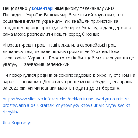
Нещодавно у
коментарі
німецькому телеканалу ARD
Президент України Володимир Зеленський зауважив, що
соціальні виплати українцям, які знайшли прихисток за
кордоном, краще проходили б через Україну, а далі держава
сама може розподілити кошти серед біженців.
«І врешті-решт гроші наші виїхали, а європейські гроші
лишались там, де залишились громадяни України. Поза
територією України… Просто хотів би, щоб ми звернули на це
увагу», — зауважив Зеленський.
Чи повернулися родини високопосадовців в Україну станом на
зараз — невідомо. Дізнатися про це можна буде з декларацій
за 2023 рік, які чиновники мають подати до 31 березня.
https://www.slidstvo.info/articles/deklaruiu-ne-kvartyru-a-mistse-
prozhyvannia-de-ukrainski-chynovnyky-khovaiut-vid-viyny-svoikh-
ridnykh/
Яна Корнійчук