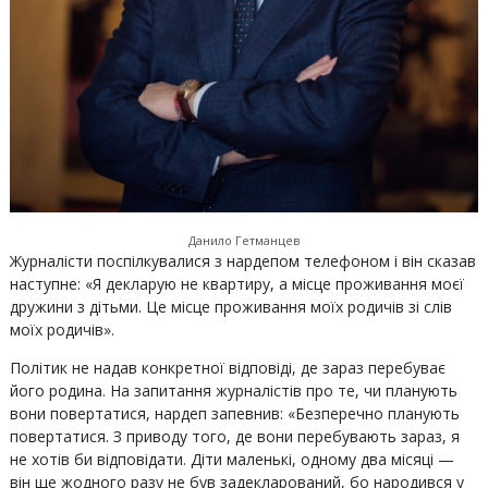
Данило Гетманцев
Журналісти поспілкувалися з нардепом телефоном і він сказав
наступне: «Я декларую не квартиру, а місце проживання моєї
дружини з дітьми. Це місце проживання моїх родичів зі слів
моїх родичів».
Політик не надав конкретної відповіді, де зараз перебуває
його родина. На запитання журналістів про те, чи планують
вони повертатися, нардеп запевнив: «Безперечно планують
повертатися. З приводу того, де вони перебувають зараз, я
не хотів би відповідати. Діти маленькі, одному два місяці —
він ще жодного разу не був задекларований, бо народився у