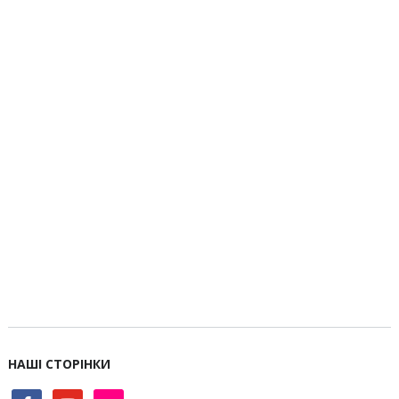
НАШІ СТОРІНКИ
facebook
youtube
flickr