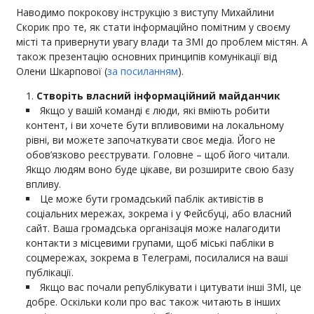
Наводимо покрокову інструкцію з виступу Михайлини
Скорик про те, як стати інформаційно помітним у своєму
місті та привернути увагу влади та ЗМІ до проблем містян. А
також презентацію основних принципів комунікації від
Олени Шкарпової (
за посиланням
).
Створіть власний інформаційний майданчик
Якщо у вашій команді є люди, які вміють робити
контент, і ви хочете бути впливовими на локальному
рівні, ви можете започаткувати своє медіа. Його не
обов’язково реєструвати. Головне – щоб його читали.
Якщо людям воно буде цікаве, ви розширите свою базу
впливу.
Це може бути громадський паблік активістів в
соціальних мережах, зокрема і у Фейсбуці, або власний
сайт. Ваша громадська організація може налагодити
контакти з місцевими групами, щоб міські пабліки в
соцмережах, зокрема в Телеграмі, посилалися на ваші
публікації.
Якщо вас почали републікувати і цитувати інші ЗМІ, це
добре. Оскільки коли про вас також читають в інших