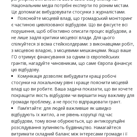
Національним медіа потрібні експерти по різним містам.
Це допомагає вибудовувати стосунки з журналістами.
Пояснюйте місцевій владі, що громадський моніторинг
є частиною цивілізованої відбудови. Що ви фіксуєте всі
порушення, щоб об’єктивно описати процес відбудови, а
не лише задля критики місцевої влади. Для цього
спілкуйтеся зі всіма стейкхолдерами: з виконавцями робіт,
з місцевою владою, з місцевими мешканцями. Якщо ваше
ГО отримує фінансування за одним із європейських
грантів, нагадуйте чиновникам, що саме Європа фінансує
цю відбудову.
Комунікація дозволяє вибудувати кращі робочі
стосунки на локальному рівні і краще пояснити місцевій
владі що ви робите. Ваша задача показати, що ви хочете
покращити якість відбудови чи вирішити іншу важливу для
громади проблему, а не просто відпрацювати грант.
Пам’ятайте: для людей важливіше як швидко
відбудують їх житло, а не рівень корупції під час
відбудови, тому вони обурюються, що антикорупційні
розслідування зупиняють будівництво. Намагайтеся
витримати складний баланс між інтересами громади і її