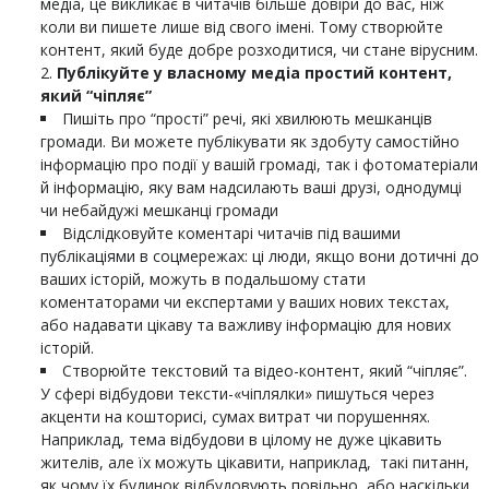
медіа, це викликає в читачів більше довіри до вас, ніж
коли ви пишете лише від свого імені. Тому створюйте
контент, який буде добре розходитися, чи стане вірусним.
Публікуйте у власному медіа простий контент,
який “чіпляє”
Пишіть про “прості” речі, які хвилюють мешканців
громади. Ви можете публікувати як здобуту самостійно
інформацію про події у вашій громаді, так і фотоматеріали
й інформацію, яку вам надсилають ваші друзі, однодумці
чи небайдужі мешканці громади
Відслідковуйте коментарі читачів під вашими
публікаціями в соцмережах: ці люди, якщо вони дотичні до
ваших історій, можуть в подальшому стати
коментаторами чи експертами у ваших нових текстах,
або надавати цікаву та важливу інформацію для нових
історій.
Створюйте текстовий та відео-контент, який “чіпляє”.
У сфері відбудови тексти-«чіплялки» пишуться через
акценти на кошторисі, сумах витрат чи порушеннях.
Наприклад, тема відбудови в цілому не дуже цікавить
жителів, але їх можуть цікавити, наприклад, такі питанн,
як чому їх будинок відбудовують повільно, або наскільки