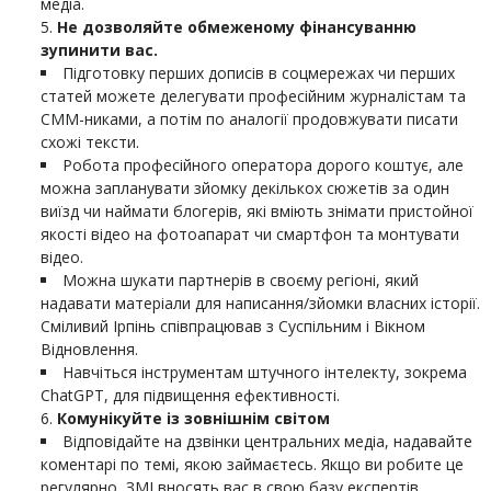
медіа.
Не дозволяйте обмеженому фінансуванню
зупинити вас.
Підготовку перших дописів в соцмережах чи перших
статей можете делегувати професійним журналістам та
СММ-никами, а потім по аналогії продовжувати писати
схожі тексти.
Робота професійного оператора дорого коштує, але
можна запланувати зйомку декількох сюжетів за один
виїзд чи наймати блогерів, які вміють знімати пристойної
якості відео на фотоапарат чи смартфон та монтувати
відео.
Можна шукати партнерів в своєму регіоні, який
надавати матеріали для написання/зйомки власних історії.
Сміливий Ірпінь співпрацював з Суспільним і Вікном
Відновлення.
Навчіться інструментам штучного інтелекту, зокрема
ChatGPT, для підвищення ефективності.
Комунікуйте із зовнішнім світом
Відповідайте на дзвінки центральних медіа, надавайте
коментарі по темі, якою займаєтесь. Якщо ви робите це
регулярно, ЗМІ вносять вас в свою базу експертів.