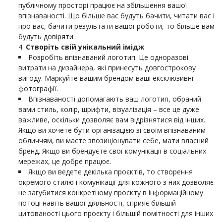
публічному просторі працює на збільшення вашої
впізнаваності. Що більше вас будуть бачити, читати вас і
про вас, бачити результати вашої роботи, то більше вам
будуть довіряти.
Створіть свій унікальний імідж
Розробіть впізнаваний логотип. Це одноразові
витрати на дизайнера, які принесуть довгострокову
вигоду. Маркуйте вашим брендом ваші ексклюзивні
фотографії.
Впізнаваності допомагають ваш логотип, обраний
вами стиль, колір, шрифти, візуалізація – все це дуже
важливе, оскільки дозволяє вам відрізнятися від інших.
Якщо ви хочете бути організацією зі своїм впізнаваним
обличчям, ви маєте зпозиціонувати себе, мати власний
бренд. Якщо ви брендуєте свої комунікації в соціальних
мережах, це добре працює.
Якщо ви ведете декілька проєктів, то створення
окремого стилю і комунікації для кожного з них дозволяє
не загубитися конкретному проєкту в інформаційному
потоці навіть вашої діяльності, сприяє більшій
цитованості цього проєкту і більшій помітності для інших