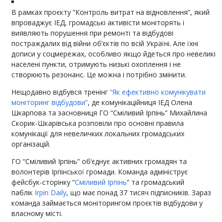
В рамках проєкту “Контроль витрат на відновлення”, який
впроваджує ІЕД, громадські активісти моніторять і
виявляють порушення при ремонті та відбудові
постраждалих від війни об’єктів по всій Україні. Але їхні
дописи у соцмережах, особливо якщо йдеться про невеликі
населені пункти, отримують низькі охоплення і не
створюють резонанс. Це можна і потрібно змінити.
Нещодавно відбувся тренінг
“Як ефективно комунікувати
моніторинг відбудови”
, де комунікаційниця ІЕД Олена
Шкарпова та засновниця ГО “Сміливий Ірпінь” Михайлина
Скорик-Шкарівська розповіли про основні правила
комунікації для невеличких локальних громадських
організацій.
ГО “Сміливий Ірпінь” об‘єднує активних громадян та
волонтерів Ірпінської громади. Команда адмініструє
фейсбук-сторінку “
Сміливий Ірпінь
” та громадський
паблік
Irpin Daily
, що має понад 37 тисяч підписників. Зараз
команда займається моніторингом проєктів відбудови у
власному місті.