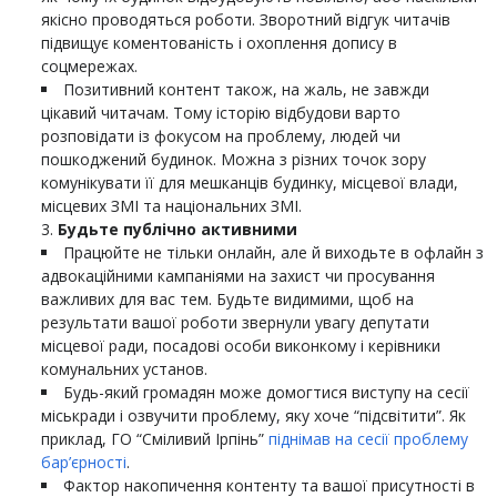
якісно проводяться роботи. Зворотний відгук читачів
підвищує коментованість і охоплення допису в
соцмережах.
Позитивний контент також, на жаль, не завжди
цікавий читачам. Тому історію відбудови варто
розповідати із фокусом на проблему, людей чи
пошкоджений будинок. Можна з різних точок зору
комунікувати її для мешканців будинку, місцевої влади,
місцевих ЗМІ та національних ЗМІ.
Будьте публічно активними
Працюйте не тільки онлайн, але й виходьте в офлайн з
адвокаційними кампаніями на захист чи просування
важливих для вас тем. Будьте видимими, щоб на
результати вашої роботи звернули увагу депутати
місцевої ради, посадові особи виконкому і керівники
комунальних установ.
Будь-який громадян може домогтися виступу на сесії
міськради і озвучити проблему, яку хоче “підсвітити”. Як
приклад, ГО “Сміливий Ірпінь”
піднімав на сесії проблему
бар’єрності
.
Фактор накопичення контенту та вашої присутності в