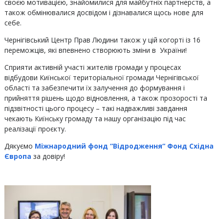
своєю мотивацією, знайомилися для майбутніх партнерств, а
також обмінювалися досвідом і дізнавалися щось нове для
себе.
Чернігівський Центр Прав Людини також у цій когорті із 16
переможців, які впевнено створюють зміни в України!
Сприяти активній участі жителів громади у процесах
відбудови Киїнської територіальної громади Чернігівської
області та забезпечити їх залучення до формування і
прийняття рішень щодо відновлення, а також прозорості та
підзвітності цього процесу – такі надважливі завдання
чекають Киїнську громаду та нашу організацію під час
реалізації проєкту.
Дякуємо
Міжнародний фонд “Відродження
“
Фонд Східна
Європ
а
за довіру!