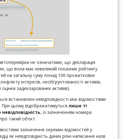
втоперевірки не означатиме, що декларація
ме, що вона має невеликий показник рейтингу
тей на загальну суму понад 100 прожиткових
конфлікту інтересів, необгрунтованості активів,
 оцінки задекларованих активів).
ться встановлені невідповідності між відомостями
их. При цьому відображатимуться
лише ті
 невідповідність
, із зазначенням номера
 про такий об’єкт.
ливостями зазначення окремих відомостей у
дці як невідповідність даних різні написання назв