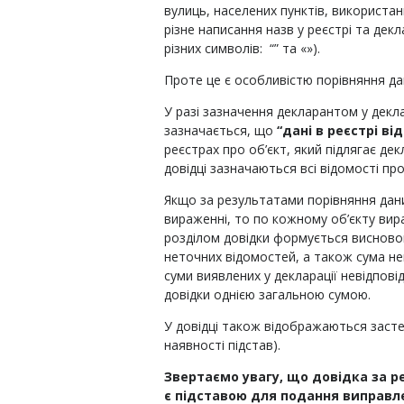
вулиць, населених пунктів, використан
різне написання назв у реєстрі та декл
різних символів: “” та «»).
Проте це є особливістю порівняння дан
У разі зазначення декларантом у деклара
зазначається, що
“дані в реєстрі від
реєстрах про об’єкт, який підлягає дек
довідці зазначаються всі відомості про
Якщо за результатами порівняння дан
вираженні, то по кожному об’єкту вир
розділом довідки формується висновок
неточних відомостей, а також сума не
суми виявлених у декларації невідпов
довідки однією загальною сумою.
У довідці також відображаються застере
наявності підстав).
Звертаємо увагу, що довідка за 
є підставою для подання виправле