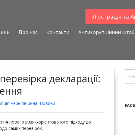
Люстрацiя та 
вини
Про нас
Контакти
Антикорупційний штаб
перевірка декларації:
нення
пцiя Чернігівщина
,
Новини
FAC
ня нового ризик-орієнтованого підходу до
одо самих перевірок.