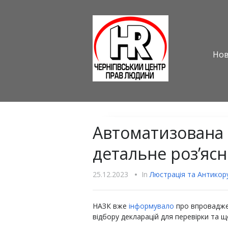
Но
Автоматизована 
детальне роз’яс
25.12.2023
•
In
Люстрацiя та Антикору
НАЗК вже
інформувало
про впроваджен
відбору декларацій для перевірки та щ