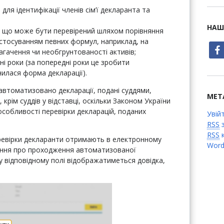
для ідентифікації членів сім’ї декларанта та
НАШ
, що може бути перевірений шляхом порівняння
застосуванням певних формул, наприклад, на
face
гачення чи необгрунтованості активів;
тні роки (за попередні роки це зробити
нилася форма декларації).
автоматизовано декларації, подані суддями,
МЕТ
крім суддів у відставці, оскільки Законом України
особливості перевірки декларацій, поданих
Увій
RSS
з
RSS
к
ревірки декларанти отримають в електронному
Word
лення про проходження автоматизованої
” у відповідному полі відображатиметься довідка,