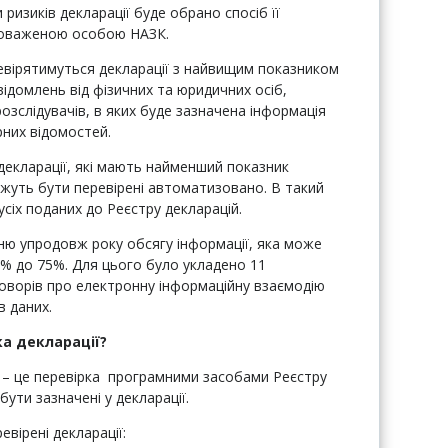
ризиків декларації буде обрано спосіб її
новаженою особою НАЗК.
вірятимуться декларації з найвищим показником
відомлень від фізичних та юридичних осіб,
озслідувачів, в яких буде зазначена інформація
них відомостей.
екларації, які мають найменший показник
можуть бути перевірені автоматизовано. В такий
сіх поданих до Реєстру декларацій.
ю упродовж року обсягу інформації, яка може
% до 75%. Для цього було укладено 11
оворів про електронну інформаційну взаємодію
в даних.
а декларації?
 – це перевірка програмними засобами Реєстру
ути зазначені у декларації.
вірені декларації: