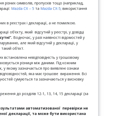
ня різних символів, пропусків тощо (наприклад,
арації:
Mazda CX – 5
та
Mazda CX-5
; використання
их в реєстрах і декларації, а не помилкою.
ції об’єкту, який відсутній у реєстрі, у довідці
сутні”.
Водночас, у разі наявності відомостей у
ларуванню, але який відсутній у декларації, у
 такий об’єкт.
их встановлена невідповідність у грошовому
аховується різниця між даними. Під кожним
, у якому зазначається про виявлені ознаки
відповідностей, яка має грошове вираження. Всі
ідностей сумуються та зазначаються у висновку
ження до розділів 12-1, 13, 14, 15 декларації (за
результатами автоматизованої перевірки не
ної декларації, та може бути використана