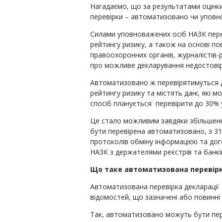
Нагадаємо, що за результатами оцінки 
перевірки – автоматизовано чи упов
Силами уповноважених осіб НАЗК пере
рейтингу ризику, а також на основі по
правоохоронних органів, журналістів-р
про можливе декларування недостовір
Автоматизовано ж перевірятимуться д
рейтингу ризику та містять дані, які 
спосіб планується перевірити до 30% у
Це стало можливим завдяки збільшенн
бути перевірена автоматизовано, з 31
протоколів обміну інформацією та дог
НАЗК з держателями реєстрів та банкі
Що таке автоматизована перевірк
Автоматизована перевірка декларації
відомостей, що зазначені або повинні б
Так, автоматизовано можуть бути пере