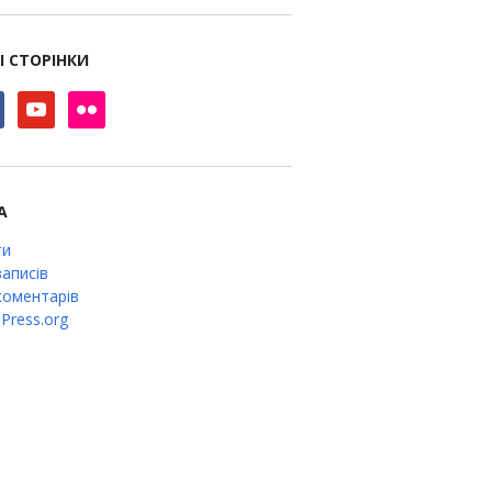
І СТОРІНКИ
book
youtube
flickr
А
ти
аписів
оментарів
Press.org