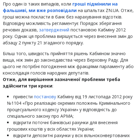
Про один із таких випадків, коли
гроші підмінили на
фальшиві, ми вже розповідали
на шпальтах ZN.UA. Отже,
гроші можна покласти в банк без нарахування відсотків.
Відповідну можливість регламентує Порядок зберігання
речових доказів,
затверджений
постановою Кабміну 2012
року. Однак ця проблема вирішується через внесення змін до
абзацу 2 пункту 21 згаданого порядку.
Більш того, швидкість прийняття рішень Кабміном значно
вища, ніж змін до законодавства через Верховну Раду. Для
цього не потрібні погодження між фракціями парламенту або
консолідація голосів народних депутатів.
Отже, для вирішення зазначеної проблеми треба
здійснити три кроки
:
привести
постанову
Кабміну від 19 листопада 2012 року
№1104 «Про реалізацію окремих положень Кримінального
процесуального кодексу України» у відповідність до
спеціального закону про АРМА;
відкрити поточні банківські рахунки для внесення
грошових коштів у всіх областях України;
відкрити депозитні рахунки у всіх вільноконвертованих