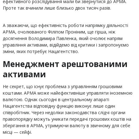
ефективного розслідування мали би звернутися до АРМА.
Проте так вчинили лише близько двох тисяч разів.
А зважаючи, що ефективність роботи напрямку діяльності
АРМА, очолюваного Філіпом Проніним, ще гірша, ніж
досягнення Володимира Павленка, який очолює напрям
управління активами, відійдемо від критики і запропонуємо
зміни, яких потребує Нацагентство.
Менеджмент арештованими
активами
Не секрет, що існує проблема з управлінням грошовими
коштами. АРМА може найефективніше управляти іноземною
валютою. Однак сьогодні в центральному апараті
Нацагентства відповідну функцію виконує лише один
співробітник. Через недоліки законодавства слідчі органи
правопорядку можуть уникати передачі грошових коштів на
зберігання в АРМА, утримуючи валюту в звичному для себе
місці — сейфі.