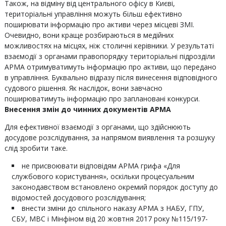
Також, на відміну від центрального офісу в Києві,
територіальні управління можуть більш ефективно
поширювати інформацію про активи через місцеві ЗМІ.
Очевидно, вони краще розбираються в медійних
можливостях на місцях, ніж столичні керівники. У результаті
взаємодії з органами правопорядку територіальні підрозділи
АРМА отримуватимуть інформацію про активи, що передано
в управління. Буквально відразу після винесення відповідного
судового рішення. Як наслідок, вони завчасно
поширюватимуть інформацію про заплановані конкурси.
Внесення змін до чинних документів АРМА
Для ефективної взаємодії з органами, що здійснюють
досудове розслідування, за напрямом виявлення та розшуку
слід зробити таке.
не присвоювати відповідям АРМА грифа «Для
службового користування», оскільки процесуальним
законодавством встановлено окремий порядок доступу до
відомостей досудового розслідування;
внести зміни до спільного наказу АРМА з НАБУ, ГПУ,
СБУ, МВС і Мінфіном від 20 жовтня 2017 року №115/197-