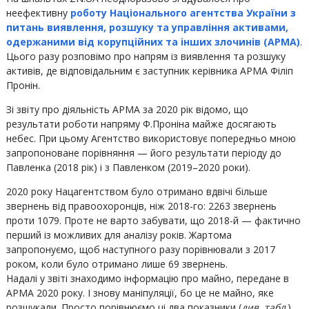
неефективну
роботу Національного агентства України з
питань виявлення, розшуку та управління активами,
одержаними від корупційних та інших злочинів (АРМА)
.
Цього разу розповімо про напрям із виявлення та розшуку
активів, де відповідальним є заступник керівника АРМА Філіп
Пронін.
Зі звіту про діяльність АРМА за 2020 рік відомо, що
результати роботи напряму Ф.Проніна майже досягають
небес. При цьому Агентство використовує попередньо мною
запропоноване порівняння — його результати періоду до
Павленка (2018 рік) і з Павленком (2019–2020 роки).
2020 року Нацагентством було отримано вдвічі більше
звернень від правоохоронців, ніж 2018-го: 2263 звернень
проти 1079. Проте не варто забувати, що 2018-й — фактично
перший із можливих для аналізу років. Жартома
запропонуємо, щоб наступного разу порівнювали з 2017
роком, коли було отримано лише 69 звернень.
Надалі у звіті знаходимо інформацію про майно, передане в
АРМА 2020 року. І знову маніпуляції, бо це не майно, яке
розшукали. Просто порівнюємо ці два показники (
див. табл
.).