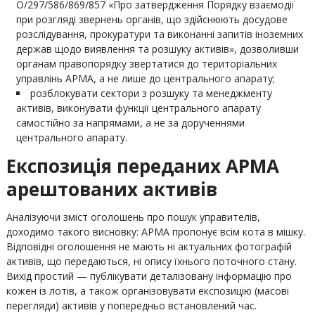
О/297/586/869/857 «Про затвердження Порядку взаємодії
при розгляді звернень органів, що здійснюють досудове
розслідування, прокуратури та виконанні запитів іноземних
держав щодо виявлення та розшуку активів», дозволивши
органам правопорядку звертатися до територіальних
управлінь АРМА, а не лише до центрального апарату;
розблокувати сектори з розшуку та менеджменту
активів, виконувати функції центрального апарату
самостійно за напрямами, а не за дорученнями
центрального апарату.
Експозиція переданих АРМА
арештованих активів
Аналізуючи зміст оголошень про пошук управителів,
доходимо такого висновку: АРМА пропонує всім кота в мішку.
Відповідні оголошення не мають ні актуальних фотографій
активів, що передаються, ні опису їхнього поточного стану.
Вихід простий — публікувати деталізовану інформацію про
кожен із лотів, а також організовувати експозицію (масові
перегляди) активів у попередньо встановлений час.