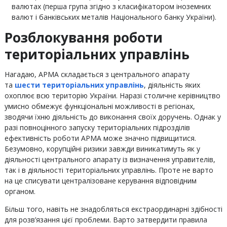
валютах (перша група згідно з класифікатором іноземних
валют і банківських металів Національного банку України).
Розблокування роботи
територіальних управлінь
Нагадаю, АРМА складається з центрального апарату
та
шести територіальних управлінь
, діяльність яких
охоплює всю територію України. Наразі столичне керівництво
умисно обмежує функціональні можливості в регіонах,
зводячи їхню діяльність до виконання своїх доручень. Однак у
разі повноцінного запуску територіальних підрозділів
ефективність роботи АРМА може значно підвищитися.
Безумовно, корупційні ризики завжди виникатимуть як у
діяльності центрального апарату із визначення управителів,
так і в діяльності територіальних управлінь. Проте не варто
на це списувати централізоване керування відповідним
органом.
Більш того, навіть не знадобляться екстраординарні здібності
для розв’язання цієї проблеми. Варто затвердити правила