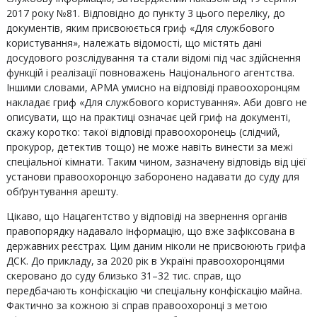
2017 року №81. Відповідно до пункту 3 цього переліку, до
документів, яким присвоюється гриф «Для службового
користування», належать відомості, що містять дані
досудового розслідування та стали відомі під час здійснення
функцій і реалізації повноважень Національного агентства.
Іншими словами, АРМА умисно на відповіді правоохоронцям
накладає гриф «Для службового користування». Аби довго не
описувати, що на практиці означає цей гриф на документі,
скажу коротко: такої відповіді правоохоронець (слідчий,
прокурор, детектив тощо) не може навіть винести за межі
спеціальної кімнати. Таким чином, зазначену відповідь від цієї
установи правоохоронцю заборонено надавати до суду для
обґрунтування арешту.
Цікаво, що Нацагентство у відповіді на звернення органів
правопорядку надавало інформацію, що вже зафіксована в
державних реєстрах. Цим даним ніколи не присвоюють грифа
ДСК. До прикладу, за 2020 рік в Україні правоохоронцями
скеровано до суду близько 31–32 тис. справ, що
передбачають конфіскацію чи спеціальну конфіскацію майна.
Фактично за кожною зі справ правоохоронці з метою