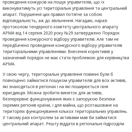
проведення конкурсів на пошук управителів, що їх
виконуватимуть усі територіальні управління та центральний
апарат. Порушення цих правил потягне за собою
відповідальність, аж до звільнення. Нагадаю, наразі
протоколом тендерного комітету центрального апарату
АРМА від 14 серпня 2020 року №29 затверджено Порядок
проведення конкурсного відбору управителів. Але там не
передбачено проведення конкурсного відбору управителів
територіальними управліннями. Внесення корективів у
зазначений порядок не має стати проблемою для керівництва
АРМА.
У свою чергу, територіальні управління повинні були б
повноцінно займатися пошуком управителів для всіх активів,
які знаходяться в регіонах і на які поширюється їхня
юрисдикція. Можна зробити виняток для активів,
безперервне функціонування яких є запорукою безпеки
окремих регіонів країни, і для майна, що розташоване на
територіях функціонування кількох територіальних управлінь.
У такому разі контролем за активами мав би займатися
центральний апарат. Решту віддати в регіональні підрозділи.