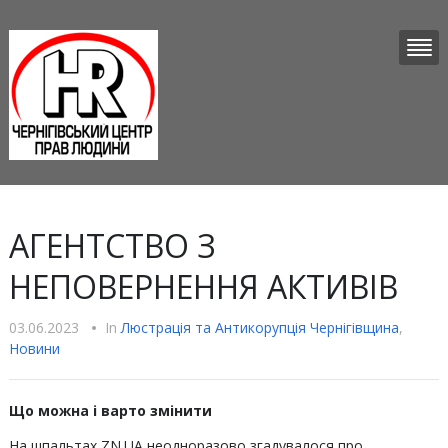
АГЕНТСТВО З
НЕПОВЕРНЕННЯ АКТИВІВ
03.06.2023
•
In
Люстрацiя та Антикорупцiя Чернігівщина
,
Новини
Що можна і варто змінити
На шпальтах ZN.UA неодноразово згадувалося про