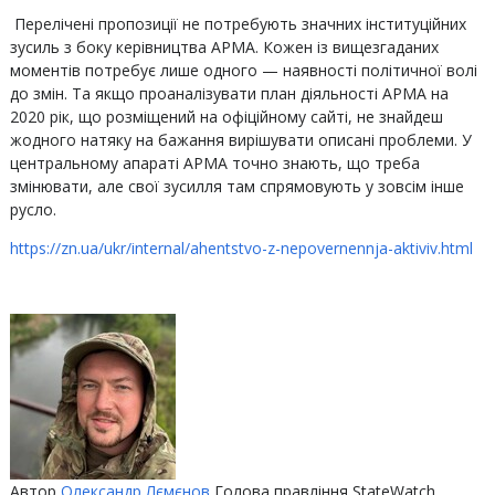
Перелічені пропозиції не потребують значних інституційних
зусиль з боку керівництва АРМА. Кожен із вищезгаданих
моментів потребує лише одного — наявності політичної волі
до змін. Та якщо проаналізувати план діяльності АРМА на
2020 рік, що розміщений на офіційному сайті, не знайдеш
жодного натяку на бажання вирішувати описані проблеми. У
центральному апараті АРМА точно знають, що треба
змінювати, але свої зусилля там спрямовують у зовсім інше
русло.
https://zn.ua/ukr/internal/ahentstvo-z-nepovernennja-aktiviv.html
Автор
Олександр Лємєнов
Голова правління StateWatch