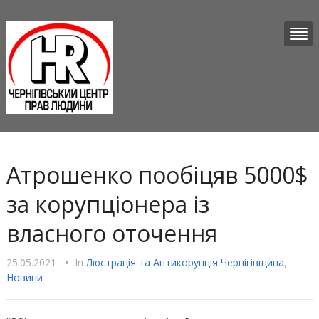
Атрошенко пообіцяв 5000$
за корупціонера із
власного оточення
25.05.2021
•
In
Люстрацiя та Антикорупцiя Чернігівщина
,
Новини