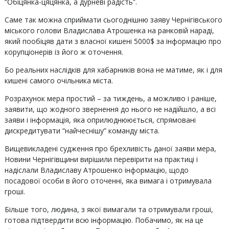
“Обіцянка-цяцянка, а дурневі радість”.
Саме так можна сприймати сьогоднішню заяву Чернігівського
міського голови Владислава Атрошенка на ранковій нараді,
який пообіцяв дати з власної кишені 5000$ за інформацію про
корупціонерів із його ж оточення.
Бо реальних наслідків для хабарників вона не матиме, як і для
кишені самого очільника міста.
Розрахунок мера простий – за тиждень, а можливо і раніше,
заявити, що жодного звернення до нього не надійшло, а всі
заяви і інформація, яка оприлюднююється, спрямовані
дискредитувати “найчеснішу” команду міста.
Вищевикладені судження про брехливість даної заяви мера,
Новини Чернігівщини вирішили перевірити на практиці і
надіслали Владиславу Атрошенко інформацію, щодо
посадової особи в його оточенні, яка вимага і отримувала
гроші.
Більше того, людина, з якої вимагали та отримували гроші,
готова підтвердити всю інформацію. Побачимо, як на це