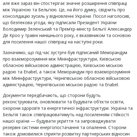
але вже зараз він спостерігає значне розширення співпраці
між Україною та Бельгією. Це, на його думку, свідчить про
консолідацію зусиль у відновленні України. Посол наголосив,
що безпекова угода, яку підписали Президент України
Володимир Зеленський та Прем’єр-міністр Бельгії Александер
Де Кроо у травні нинішнього року, є вказівником та основою
для посилення нашої співпраці на наступні роки.
Зазначимо, що під час зустрічі був підписаний Меморандум
про взаєморозуміння між Мінінфраструктури, Київською
обласною військовою адміністрацією, Київською міською
радою та Enabel, а також Меморандум про взаєморозуміння
між Мінінфраструктури, Чернігівською обласною військовою
адміністрацією, Чернігівською міською радою та Enabel.
Документи передбачають, що сторони будуть
реконструювати, оновлювати та будувати об’єкти освіти,
охорони здоров’я та енергетичної інфраструктури. Україна та
Бельгія також співпрацюватимуть над посиленням стійкості
нашої країни — будувати укриття та запроваджувати
резервні системи енергопостачання та опалення. Сторони
також домовилися сприяти розвитку партнерських відносин