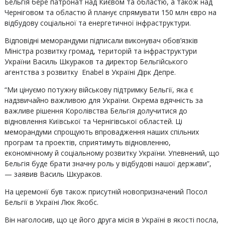
Бельгія бере патронат над Києвом та областю, а також над
Черніговом та областю й планує спрямувати 150 млн євро на
відбудову соціальної та енергетичної інфраструктури.
Відповідні меморандуми підписали виконувач обов’язків
Міністра розвитку громад, територій та інфраструктури
України Василь Шкураков та директор Бельгійського
агентства з розвитку Enabel в Україні Дірк Депре.
“Ми цінуємо потужну військову підтримку Бельгії, яка є
надзвичайно важливою для України. Окрема вдячність за
важливе рішення Королівства Бельгія долучитися до
відновлення Київської та Чернігівської областей. Ці
меморандуми спрощують впровадження наших спільних
програм та проектів, сприятимуть відновленню,
економічному й соціальному розвитку України. Упевнений, що
Бельгія буде брати значну роль у відбудові нашої держави”,
— заявив Василь Шкураков.
На церемонії був також присутній новопризначений Посол
Бельгії в Україні Люк Якобс.
Він наголосив, що це його друга місія в Україні в якості посла,