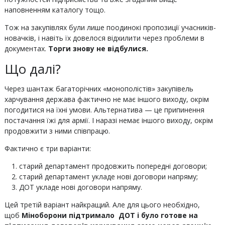
наповненням каталогу тощо.
Тож на закупівлях були лише поодинокі пропозиції учасників-
новачків, і навіть їх довелося відхилити через проблеми в
документах.
Торги знову не відбулися.
Що далі?
Через шантаж багаторічних «монополістів» закупівель
харчування держава фактично не має іншого виходу, окрім
погодитися на їхні умови. Альтернатива — це припинення
постачання їжі для армії. І наразі немає іншого виходу, окрім
продовжити з ними співпрацю.
Фактично є три варіанти:
старий департамент продовжить попередні договори;
старий департамент укладе нові договори напряму;
ДОТ укладе нові договори напряму.
Цей третій варіант найкращий. Але для цього необхідно,
щоб
Міноборони підтримало ДОТ і було готове на