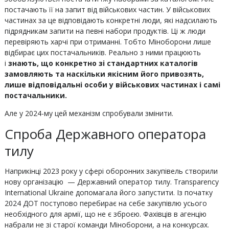
постачають її на запит від військових частин. У військових
частинах за це відповідають конкретні люди, які надсилають
підрядникам запити на певні набори продуктів. Ці ж люди
перевіряють харчі при отриманні. Тобто Міноборони лише
відбирає цих постачальників. Реально з ними працюють
і
знають, що конкретно зі стандартних каталогів
замовляють та наскільки якісним його привозять,
лише відповідальні особи у військових частинах і самі
постачальники.
Але у 2024-му цей механізм спробували змінити.
Спроба Державного оператора
тилу
Наприкінці 2023 року у сфері оборонних закупівель створили
нову організацію — Державний оператор тилу. Transparency
International Ukraine допомагала його запустити. Із початку
2024 ДОТ поступово перебирає на себе закупівлю усього
необхідного для армії, що не є зброєю. Фахівців в агенцію
набрали не зі старої команди Міноборони, а на конкурсах.