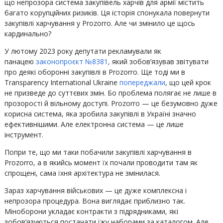
що непрозора система закупівель харчів для армії містить
багато корупційних ризиків. Ця історія спонукала повернути
закупівлі харчування у Prozorro. Але чи змінило це щось
кардинально?
У лютому 2023 року депутати рекламували як
панацею
законопроєкт №8381
,
який зобов’язував звітувати
про деякі оборонні закупівлі в Prozorro. Ще тоді ми в
Transparency International Ukraine
попереджали
, що цей крок
не призведе до суттєвих змін. Бо проблема полягає не лише в
прозорості й вільному доступі. Prozorro — це безумовно дуже
корисна система, яка зробила закупівлі в Україні значно
ефективнішими. Але електронна система — це лише
інструмент.
Попри те, що ми таки побачили закупівлі харчування в
Prozorro, а в якийсь момент їх почали проводити там як
спрощені, сама їхня архітектура не змінилася.
Зараз харчування військових — це дуже комплексна і
непрозора процедура. Вона виглядає приблизно так.
Міноборони укладає контракти з підрядниками, які
зобов’язуються постачати їжу наборами за каталогом. Але