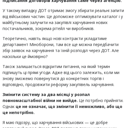
підписання договорів харчування саме через агенцію.
У такому випадку ДОТ отримає змогу збирати реальні запити
від військових частин. Це допоможе оптимізувати каталог і у
майбутньому залучити на закупівлі харчування нових
постачальників, зокрема рітейл чи виробників.
Теоретично, навіть якщо нові контракти укладатиме
департамент Міноборони, там все ще можна передбачити
збір заявок на харчування та їхній розподіл через ДОТ. Але
наскільки це ймовірно?
Також залишається відкритим питання, на який термін
підпишуть ці прямі угоди. Адже від цього залежить, коли ми
знову зможемо повернутися до конкретних торгів і
відповідно, продовжити реформу закупівель харчування.
Змінити систему за два місяці у розпал
повномасштабної війни не вийде.
Це потрібно прийняти.
Однак
це не означає, що змінити її неможливо, або що
це непотрібно.
Я маю підозру, що харчування військових — це добре