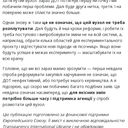
затягнутий вузол. Зараз ДОТ потягнув першу ниточку і ми
побачили перші проблеми. Далі буде друга нитка, третя. І на
поверхню може сплисти значно більше.
Однак знову ж таки
це не означає, що цей вузол не треба
розплутувати
. Далі будуть й інші кроки реформи, і робити їх
треба поступово і випробовувати зміни не на всій системі, а,
наприклад, обрати кілька областей для експериментального
проєкту і відтестувати нові підходи «в пісочниці». Якщо вони
будуть успішні в межах експерименту — масштабувати їх на
всю країну.
Головне, що ми всі зараз маємо зрозуміти — перша невдала
спроба реформувати закупівлі харчування не означає, що
ДОТ неефективний, або потребує іншого керівництва. А я
підозрюю, що скоро ми побачимо багато подібних заяв. Ця
невдача означає насамперед, що
для якісних змін
потрібно більше часу і підтримка агенції
у спробі
розмотати цей вузол.
Цю публікацію підготовлено за фінансової підтримки
Європейського Союзу. Її вміст є виключною відповідальністю
Transparency International Ukraine і не обов’язково