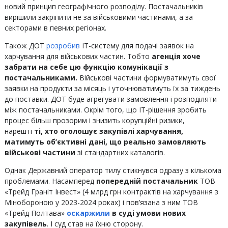
новий принцип географічного розподілу. Постачальників
вирішили закріпити не за військовими частинами, а за
секторами в певних регіонах.
Також ДОТ
розробив
ІТ-систему для подачі заявок на
харчування для військових частин. Тобто
агенція хоче
забрати на себе цю функцію комунікації з
постачальниками.
Військові частини формуватимуть свої
заявки на продукти за місяць і уточнюватимуть їх за тиждень
до поставки. ДОТ буде агрегувати замовлення і розподіляти
між постачальниками. Окрім того, що ІТ-рішення зробить
процес більш прозорим і знизить корупційні ризики,
нарешті
ті, хто оголошує закупівлі харчування,
матимуть об’єктивні дані, що реально замовляють
військові частини
зі стандартних каталогів.
Однак Державний оператор тилу стикнувся одразу з кількома
проблемами. Насамперед
попередній постачальник
ТОВ
«Трейд Граніт Інвест» (4 млрд грн контрактів на харчування з
Мінобороною у 2023-2024 роках) і пов’язана з ним
ТОВ
«Трейд Полтава»
оскаржили
в суді умови нових
закупівель
. І суд став на їхню сторону.