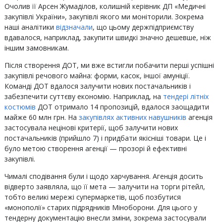
Очолив її Арсен Жумаділов, колишній керівник ДП «Медичні
закупівлі України», закупівлі якого ми моніторили. Зокрема
наші аналітики
відзначали
, що цьому держпідприємству
вдавалося, наприклад, закупити швидкі значно дешевше, ніж
іншим замовникам.
Після створення ДОТ, ми вже встигли побачити перші успішні
закупівлі речового майна: форми, касок, іншої амуніції.
Команді ДОТ вдалося залучити нових постачальників і
забезпечити суттєву економію. Наприклад, на
тендері літніх
костюмів
ДОТ отримало 14 пропозицій, вдалося заощадити
майже 60 млн грн. На
закупівлях активних навушників
агенція
застосувала нецінові критерії, щоб залучити нових
постачальників (прийшло 7) і придбати якісніші товари. Це і
було метою створення агенції — прозорі й ефективні
закупівлі.
Чималі сподівання були і щодо харчування. Агенція досить
відверто заявляла, що її мета — залучити на торги рітейл,
тобто великі мережі супермаркетів, щоб позбутися
«монополії» старих підрядників Міноборони. Для цього у
тендерну документацію внесли зміни, зокрема застосували