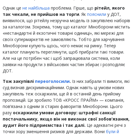
Однак це
не найбільша
проблема. Гірше, що
рітейл, якого
так чекали, не прийшов на торги
. Як
пояснили
у ДОТ,
виявилося, що рітейлу незручна модель із закупівлею наборів
за каталогом. Зокрема, тому що каталог Міноборони містить
«нестандартні й екзотичні товарні одиниці», які мережі для
своїх супермаркетів не замовляють. Тобто для харчування
Міноборони купують щось, чого немає на ринку. Тепер
каталог планують переглянути, щоб прибрати такі товари.
Але на це потрібен час і щоб запрацювала система, коли
заявки на продукти з військових частин збирає і розподіляє
ДОТ.
Тож закупівлі
переоголосили
.
Із них забрали ті вимоги, які
суд визнав дискримінаційними. Однак навіть ці
умови нових
закупівель теж оскаржили,
ще й в останній день прийому
пропозицій. Це зробило ТОВ «КРОСС ПРАЙМ» — компанія,
пов’язана з одним зі старих фаворитів Міноборони. Цього
разу
оскаржили умови договору: штрафні санкції
постачальнику, якщо він не виконає свої зобов’язання,
аудит його підприємства і так далі.
Це адекватні речі з
точки зору зменшення ризиків для держави. Вони
були й