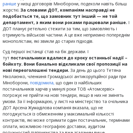
раніше
у низці договорів Міноборони, подеколи навіть більш
жорсткі.
За словами ДОТ, компаніям насправді не
подобається те, що замовник тут інший — не той
департамент, з яким вони роками працювали раніше.
І
ДОТ планує ретельно стежити за тим, що замовляють і
отримують військові частини. А це вже неприємно попереднім
монополістам, які звикли до старих підходів.
Суд першої інстанції став на бік держави. І
тут
постачальники вдалися до кроку останньої надії –
бойкоту. Вони банально відкликали свої пропозиції на
нові переоголошені тендери.
За день до цього Тетяна
Ніколаєнко, членкиня Громадської антикорупційної ради при
Міноборони,
повідомила,
що один із найбільших
постачальників харчів у минулі роки ТОВ «Атомсервіс»
погрожує не прийти на нові тендери, якщо в них не змінять
умови. За її інформацією, у листі на міністерство та очільника
ДОТ Арсена Жумаділова компанія вказала, що не
погоджується із обмеженням у максимальній кількості
контрактів, які може отримати один постачальник, термінами
оплати, можливою географією доставки, аудитом
потужностей підприємства та вже згаданим вище