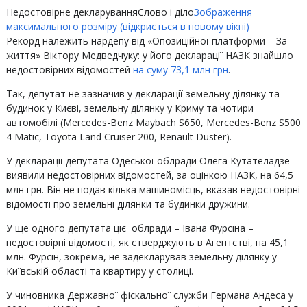
Недостовірне декларування
Слово і діло
Зображення
максимального розміру (відкриється в новому вікні)
Рекорд належить нардепу від «Опозиційної платформи – За
життя» Віктору Медведчуку: у його декларації НАЗК знайшло
недостовірних відомостей
на суму 73,1 млн грн
.
Так, депутат не зазначив у декларації земельну ділянку та
будинок у Києві, земельну ділянку у Криму та чотири
автомобілі (Mercedes-Benz Maybach S650, Mercedes-Benz S500
4 Matic, Toyota Land Cruiser 200, Renault Duster).
У декларації депутата Одеської облради Олега Кутателадзе
виявили недостовірних відомостей, за оцінкою НАЗК, на 64,5
млн грн. Він не подав кілька машиномісць, вказав недостовірні
відомості про земельні ділянки та будинки дружини.
У ще одного депутата цієї облради – Івана Фурсіна –
недостовірні відомості, як стверджують в Агентстві, на 45,1
млн. Фурсін, зокрема, не задекларував земельну ділянку у
Київській області та квартиру у столиці.
У чиновника Державної фіскальної служби Германа Андеса у