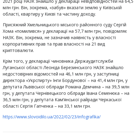
2021 році НАЗК знайшло у декларації невідповідностей на 64,5
млн грн. Він, зокрема, «забув» вказати землю у Київській
області, квартиру у Києві та частину доходу.
Присяжний Хмельницького міського районного суду Сергій
Хома «помилився» у декларації на 57,7 млн грн, повідомляє
НАЗК. Він, зокрема, не зазначив наявність у власності
корпоративних прав та прав власності на 21 вид
криптовалюти.
Крім того, у декларації чиновника Держаудитслужби
Луганської області Леоніда Березинського НАЗК знайшло
недостовірних відомостей на 46,1 млн грн, у заступниці
директора «Укрспирту» Інги Бордунової – на 41,4 млн грн, у
депутата Львівської облради Романа Демчина – на 39,5 млн
грн, у депутата Чернівецького облради Івана Семенюка – на
36,5 млн грн, у депутата Кам’янської райради Черкаської
області Сергія Гапченка – на 33,1 млн грн.
https://www.slovoidilo.ua/2022/02/23/infografika/