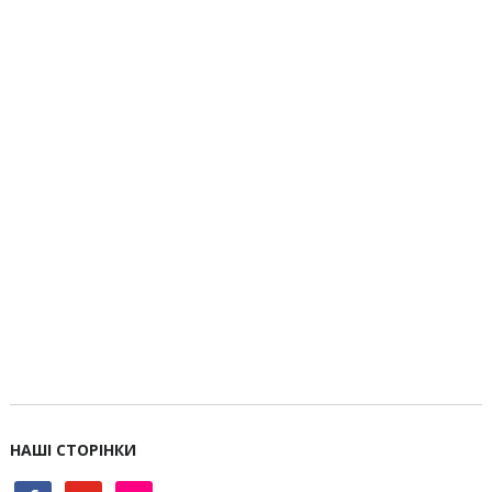
НАШІ СТОРІНКИ
facebook
youtube
flickr