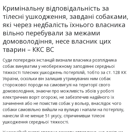
Кримінальну відповідальність за
тілесні ушкодження, завдані собаками,
які через недбалість їхнього власника
вільно перебували за межами
домоволодіння, несе власник цих
тварин – ККС ВС
Суди попередніх інстанцій визнали власника розплідника
собак винуватим у необережному заподіянні середньої
тяжкості тілесних ушкоджень потерпілій, тобто за ст. 128 КК
України, оскільки він залишив утримуваних ним собак
сторожової породи на самовигулі на території свого
домоволодіння, знаючи про можливість збоїв у роботі
електричних воріт огорожі, не забезпечив надійного їх
зачинення або не помістив собак у вольєр, внаслідок чого
собаки самовільно вийшли на вулицю і напали на потерпілу,
нанесли їй не менше 51 укусу, спричинивши тілесні
ушкодження середньої тяжкості.