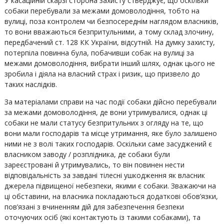
У касаційній скарзі сторона захисту стверджує, що оскільки
собаки перебували за межами домоволодіння, тобто на
вулиці, поза контролем чи безпосереднім наглядом власників,
то вони вважаються безпритульними, а тому склад злочину,
передбачений ст. 128 КК України, відсутній. На думку захисту,
потерпіла повинна була, побачивши собак на вулиці за
межами домоволодіння, вибрати інший шлях, однак цього не
зробила і діяла на власний страх і ризик, що призвело до
таких наслідків.
За матеріалами справи на час події собаки дійсно перебували
за межами домоволодіння, де вони утримувалися, однак ці
собаки не мали статусу безпритульних з огляду на те, що
вони мали господарів та місце утримання, яке було залишено
ними не з волі таких господарів. Оскільки саме засуджений є
власником заводу / розплідника, де собаки були
зареєстровані й утримувались, то він повинен нести
відповідальність за завдані тілесні ушкодження як власник
джерела підвищеної небезпеки, якими є собаки. Зважаючи на
ці обставини, на власника покладаються додаткові обов’язки,
пов’язані з вчиненням дій для забезпечення безпеки
оточуючих осіб (які контактують із такими собаками), та