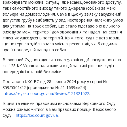
враховувати можливі ситуації як несанкціонованого доступу,
так і самостійного виходу такого джерела (собак) за межі
вольєра чи домоволодіння. Саме в цьому зв’язку засуджений
допустив грубу недбалість у виді нестворення належних умов
для утримання трьох собак, що стало підставою їх вільного
виходу за межі території домоволодіння та надалі нанесення
тілесних ушкоджень потерпілій. Крім того, суд не встановив,
що потерпіла здійснювала якісь агресивні дії, які б свідчили
про її попередній напад на собак.
Верховний Суд погодився з кваліфікацією дій засудженого за
ст. 128 КК України, залишаючи в цій частині рішення судів
попередніх інстанцій без зміни.
Постанова ККС ВС від 28 серпня 2024 року у справі №
359/5501/22 (провадження № 51-1639км24) –
https://reyestr.court.gov.ua/Review/121321022
.
Із цим та іншими правовими висновками Верховного Суду
можна ознайомитися в Базі правових позицій Верховного
Суду –
https://lpd.court.gov.ua
.