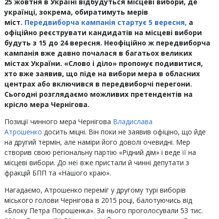
25 жовтня в Україні відбудуться місцеві вибори, де
українці, зокрема, обиратимуть мерів
міст.
Передвиборча кампанія стартує 5 вересня,
а
офіційно реєструвати кандидатів на місцеві вибори
будуть з 15 до 24 вересня. Неофіційно ж передвиборча
кампанія вже давно почалася в багатьох великих
містах України. «Слово і діло» пропонує подивитися,
хто вже заявив, що піде на вибори мера в обласних
центрах або включився в передвиборчі перегони.
Сьогодні розглядаємо можливих претендентів на
крісло мера Чернігова.
Позиції чинного мера Чернігова
Владислава
Атрошенко
досить міцні. Він поки не заявив офіціно, що йде
на другий термін, але наміри його доволі очевидні. Мер
створив свою регіональну партію «Рідний дім» і веде її на
місцеві вибори. До неї вже пристали й чинні депутати з
фракцій БПП та «Нашого краю».
Нагадаємо, Атрошенко переміг у другому турі виборів
міського голови Чернігова в 2015 році, балотуючись від
«Блоку Петра Порошенка». За нього проголосували 53 тис.