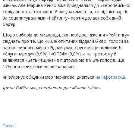
жінка». Але Марина Рейко вже приєдналася до «Європейської
солідарності», тож якщо й висуватиметься, то від цієї партії.
За соцопитуваннями «Рейтингу» партія долає необхідний
бар’єр.
Щодо виборів до міськради, липневі дослідження «Рейтингу»
свідчать про те, що 46,6% опитаних віддали б свої голоси за
партію чинного мера «Рідний дім». Друге місце поділили б
«Слуга народу» (9,9%) і «ОПЗЖ» (9,8%), а на третьому б
виявилася «Батьківщина» з підтримкою в 8,2% голосів. Ще
17% опитаних поки не визначилися.
Як виконує обіцянки мер Чернігова, дивіться
на інфографіці.
Ірина Рибінська, спеціально для «Слово і діло»
Tweet