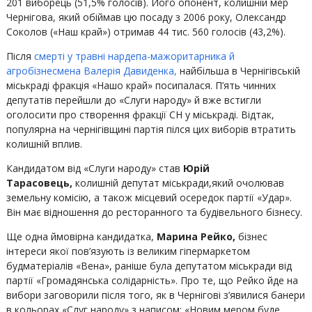
201 виборець (51,5% голосів). Його опонент, колишній мер
Чернігова, який обіймав цю посаду з 2006 року, Олександр
Соколов («Наш край») отримав 44 тис. 560 голосів (43,2%).
Після
смерті у травні нардепа-мажоритарника й
агробізнесмена Валерія Давиденка,
найбільша в Чернігівській
міськраді фракція «Нашо край» посипалася. П’ять чинних
депутатів перейшли до «Слуги народу» й вже встигли
оголосити про створення фракції СН у міськраді. Відтак,
популярна на чернігівщині партія пілся цих виборів втратить
колишній вплив.
Кандидатом від «Слуги народу» став
Юрій
Тарасовець,
колишній депутат міськради,який очолював
земельну комісію, а також місцевий осередок партії «Удар».
Він має відношення до ресторанного та будівельного бізнесу.
Ще одна ймовірна кандидатка,
Марина Рейко,
бізнес
інтереси якої пов’язують із великим гіпермаркетом
будматеріалів «Вена», раніше була депутатом міськради від
партії «Громадянська солідарність». Про те, що Рейко йде на
вибори заговорили після того, як в Чернігові з’явилися банери
в кольорах «Слуг народу» з написом: «Новим мером буде