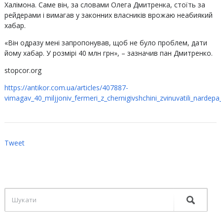
Халімона. Саме він, за словами Олега Дмитренка, стоїть за
рейдерами і вимагав у законних власників врожаю неабиякий
хабар.
«Він одразу мені запропонував, щоб не було проблем, дати
йому хабар. У розмірі 40 млн грн», – зазначив пан Дмитренко.
stopcor.org
https://antikor.com.ua/articles/407887-
vimagav_40_miljjoniv_fermeri_z_chernigivshchini_zvinuvatili_nardepa
Tweet