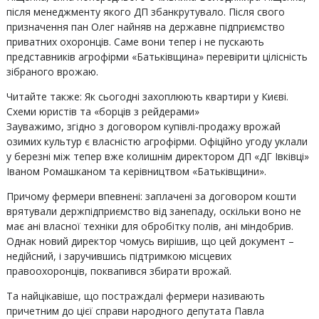
після менеджменту якого ДП збанкрутувало. Після свого
призначення пан Олег найняв на державне підприємство
приватних охоронців. Саме вони тепер і не пускають
представників агрофірми «Батьківщина» перевірити цілісність
зібраного врожаю.
Читайте также: Як сьогодні захоплюють квартири у Києві.
Схеми юристів та «борців з рейдерами»
Зауважимо, згідно з договором купівлі-продажу врожай
озимих культур є власністю агрофірми. Офіційно угоду уклали
у березні між тепер вже колишнім директором ДП «ДГ Івківці»
Іваном Ромашканом та керівництвом «Батьківщини».
Причому фермери впевнені: заплачені за договором кошти
врятували держпідприємство від занепаду, оскільки воно не
має ані власної техніки для обробітку полів, ані міндобрив.
Однак новий директор чомусь вирішив, що цей документ –
недійсний, і заручившись підтримкою місцевих
правоохоронців, поквапився збирати врожай.
Та найцікавіше, що постраждалі фермери називають
причетним до цієї справи народного депутата Павла