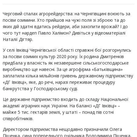
Черговий спалах агрорейдерства: на Чернігівщині воюють за
посіви озимини. Хто прийшов на чужі поля зі зброєю та до
яких дій здатні вдатись рейдери, аби захопити врожай? І до
чого тут нардеп Павло Халімон? Дивіться у відеоматеріалі
Наталії Дігтяр.
У селі Івківці Чернігівської області справжні бої розгорнулись
за посіви озимих культур 2020 року. Їх родина Дмитренків
придбала у власність як незавершене сільськогосподарське
виробництво ще навесні. За це агрофірма «Батьківщина»
заплатила кілька мільйонів гривень державному підприємству
«ДГ Івківці», яке, до речі, наразі переживає процедуру
банкрутства у Господарському суді.
Це державне підприємство входить до складу Національної
академії аграрних наук України. На балансі «ДГ Івківці» –
майже 5 тис. гектарів землі, у штаті – понад пів сотні
співробітників.
Директором підприємства нещодавно призначили Олега
Піщенка, сина попереднього очільника Володимира Піщенка,