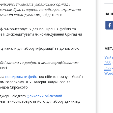
ейкових тг-каналів українських бригад і
ці канали було створено начебто для отримання
НАШ
злочинів командування
», – йдеться в
face
ф використовує їх для поширення фейків та
меті дискредитувати як командування бригад чи
є ці канали для збору інформації за допомогою
МЕТ
Увій
ібні канали та довіряти лише верифікованим
RSS
з
писі.
RSS
к
Word
ала
поширювати фейк
про нібито появу в Україні
ням головкому ЗСУ Валерія Залужного та
андра Сирського.
нджері Telegram
фейковий обліковий
ва і використовують його для збору даних від