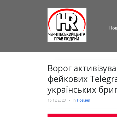
Но
Ворог активізув
фейкових Telegr
українських бриг
16.12.2023
•
In
Новини