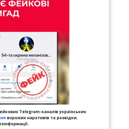
ейкових Telegram-каналів українських
ння
ворожих наративів та розвідки.
езінформації.