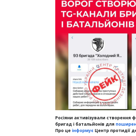
Росіяни активізували створення ф
бригад і батальйонів для
пошире
Про це
інформує
Центр протидії д