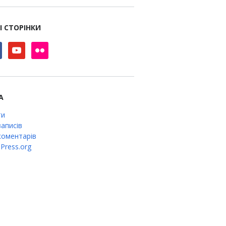
І СТОРІНКИ
book
youtube
flickr
А
ти
аписів
оментарів
Press.org