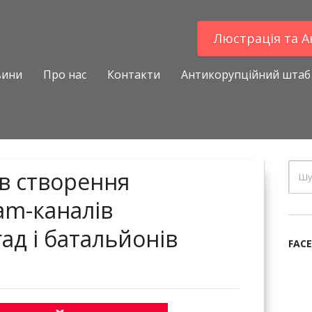
Люстрацiя та 
вини
Про нас
Контакти
Антикорупційний штаб
ав створення
am-каналів
ад і батальйонів
FAC