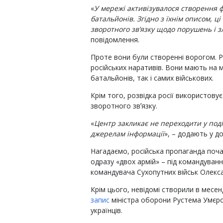
«
У мережі активізувалося створення ф
батальйонів. Згідно з їхнім описом, 
зворотного зв’язку щодо порушень і 
повідомлення.
Проте вони були створенні ворогом. Р
російських наративів. Вони мають на 
батальйонів, так і самих військових.
Крім того, розвідка росії використову
зворотного звʼязку.
«
Центр закликає не переходити у под
джерелам інформації
», – додають у до
Нагадаємо, російська пропаганда поч
одразу «двох армій» – під командуван
командувача Сухопутних військ Олекс
Крім цього, невідомі створили в месе
запис
міністра оборони Рустема Умєро
українців.