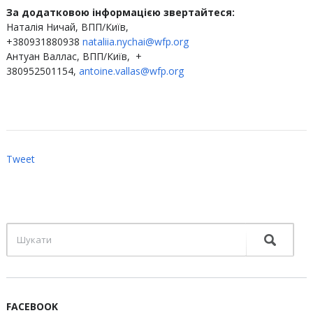
За додатковою інформацією звертайтеся:
Наталія Ничай, ВПП/Київ,
+380931880938
nataliia.nychai
@wfp.org
Антуан Валлас, ВПП/Київ, +
380952501154,
antoine.vallas@wfp.org
Tweet
FACEBOOK