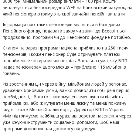
3000 грн, мінімальний розмір виплати – 100 грн. Кошти
виплачуються безпосередньо WFP на банківський рахунок, на
який пенсіонери отримують свої звичайні пенсійні виплати.
Інформація про таких пенсіонерів міститься в базі даних
Пенсійного фонду, подавати заяву чи запит до Всесвітньої
продовольчої програми чи до Пенсійного фонду не потрібно.
Станом на зараз програма націлена приблизно на 260 тисяч
пенсіонерів, і кожен пенсіонер буде отримувати платежі
щонайменше чотири місяці поспіль. Загальна сума, яку ВПП
надає пенсіонерам цього місяця – приблизно 115 мільйонів
гривень.
«Із зростанням цін через війну, мільйонам людей у регіонах,
уражених бойовими діями, важко дозволити собі речі першої
необхідності, і багато з них змушені зменшувати кількість
прийомів їжі, або ж купувати менш якісну та менш поживну
їжу,» – каже Метью Холлінгворт, Директор ВПП в Україні. –
«Ми підтримуємо найбільш уразливі верстви населення через
уже існуючі інструменти соціальної допомоги, щоб наші
програми доповнювали допомогу від уряду».