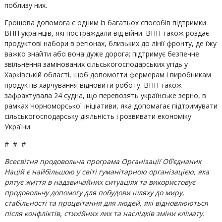
поблизу них.
Грошова допомога є одним із багатьох способів підтримки
ВПП українців, які постраждали від війни. ВПП також роздає
продуктові набори в регіонах, близьких до лінії фронту, де їжу
важко знайти або вона дуже дорога; підтримує безпечне
звільнення замінованих сільськогосподарських угідь у
Харківській області, щоб допомогти фермерам і виробникам
продуктів харчування відновити роботу. ВПП також
зафрахтувала 24 судна, що перевозять українське зерно, в
рамках Чорноморської ініціативи, яка допомагає підтримувати
сільськогосподарську діяльність і розвивати економіку
України.
# # #
Всесвітня продовольча програма Організації Об’єднаних
Націй є найбільшою у світі гуманітарною організацією, яка
рятує життя в надзвичайних ситуаціях та використовує
продовольчу допомогу для побудови шляху до миру,
стабільності та процвітання для людей, які відновлюються
після конфліктів, стихійних лих та наслідків зміни клімату.