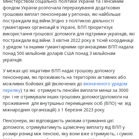
Міністерством соціальної політики України та Пенсійним
фондом України розпочала перерахування додаткових
грошових виплат пенсіонерам у регіонах, які найбільше
постраждали від війни.Згідно з політикою діяльності
гуманітарних організацій в Україні, ВПП пріоритезує
використання грошової допомоги для підтримки українців, які
постраждали від війни. З квітня 2022 року в тісній координації
з урядом та іншими гуманітарними організаціями ВПП надала
понад 500 мільйонів доларів США понад 3 мільйонам
українців.
У межах цієї ініціативи ВПП надає грошову допомогу
пенсіонерам, які проживають на територіях активних або
можливих бойових дій (включених до
визначеного урядом
переліку
) та які отримують пенсійні виплати менші за 3000
грн і не отримували інших грошових допомог(допомоги на
проживання для внутрішньо переміщених осіб (ВПО) чи від
міжнародних організацій) з 1 березня 2023 року.
Пенсіонери, які відповідають умовам отримання цієї
допомоги, отримуватимуть щомісячну виплату від ВПП у
розмірі різниці між пенсією, яку вони вже отримують, і сумою