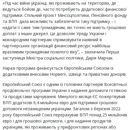
«Під час війни українці, які проживають на територіях, де
ведуться бойові дії, часто потребують додаткової фінансової
підтримки. Спільний проєкт Мінсоцполітики, Пенсійного фонду
та ВПП дала можливість забезпечити таку підтримку – і
надати її саме тим громадянам, які точно не мають грошових
доплат з інших джерел. Це дозволяє Уряду України і
міжнародним партнерам спрямовувати наявний в
партнерських організацій фінансовий ресурс найбільш
вразливим громадянам похилого віку”, – зазначила Перша
заступниця Міністра соціальної політики, Дарія Марчак.
Наразі програма фінансується Європейським Союзом із
додатковими внесками Норвегії, Швеції та приватних донорів.
Європейський Союз є одним із головних партнерів Всесвітньої
продовольчої програми України з надання допомоги готівкою
та продуктами харчування. Минулого місяця ЄС пожертвував
ВПП додаткові 6,4 мільйона євро для підтримки грошової
допомоги незахищеним українцям. Загалом з березня 2022
року Європейський Союз перерахував ВПП понад 25 мільйонів
євро і для грошової допомоги, і для надання продуктів
українцям, які проживають у прифронтових регіонах або