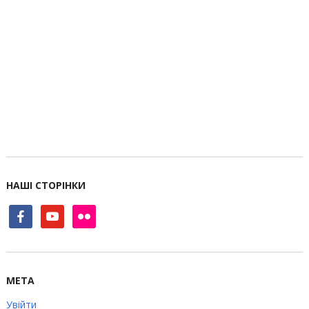
НАШІ СТОРІНКИ
facebook
youtube
flickr
МЕТА
Увійти