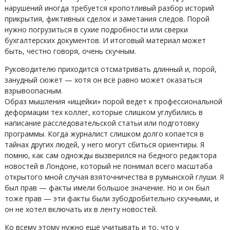
нарушений иногда требуется кропотливый разбор историй
прикрытия, фиктивных сделок и заметания следов. Порой
нужно погрузиться в сухие подробности или сверки
бухгалтерских документов. И итоговый материал может
быть, честно говоря, очень скучным.
Руководителю приходится отсматривать длинный и, порой,
занудный сюжет — хотя он всё равно может оказаться
взрывоопасным.
Образ мышления «ищейки» порой ведет к профессиональной
деформации тех коллег, которые слишком углубились в
написание расследовательской статьи или подготовку
программы. Когда журналист слишком долго копается в
тайнах других людей, у него могут сбиться ориентиры. Я
помню, как сам одножды вызверился на бедного редактора
новостей в Лондоне, который не понимал всего масштаба
открытого мной случая взяточничества в румынской глуши. Я
был прав — факты имели большое значение. Но и он был
тоже прав — эти факты были зубодробительно скучными, и
он не хотел включать их в ленту новостей.
Ко всему этому нужно ещё учитывать и то, что у