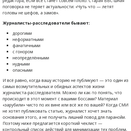
редактора, если всё станет совсем плохо. Старая BBC-шная
поговорка не теряет актуальности: «Чуть что — летят
головы не шефов, а замов».
Журналисты-расследователи бывают:
дорогими
неформатными
фанатичными
с гонором
неопределёнными
нудными
опасными
И всё равно, когда вашу историю не публикуют — это один из
самых возмутительных и обидных аспектов жизни
журналиста-расследователя. Можно ли как-то понять, что
происходит в этот момент с вашими боссами? Материал
«зарубили» чисто по их вине или всё же по вашей? Когда СМИ
не хотят публиковать статью, журналист хочет знать
основания этого, а не получить лишний повод для паранойи.
Поэтому ниже предлагается короткий чеклист —
контрольный список действий для минимизации тех проблем,