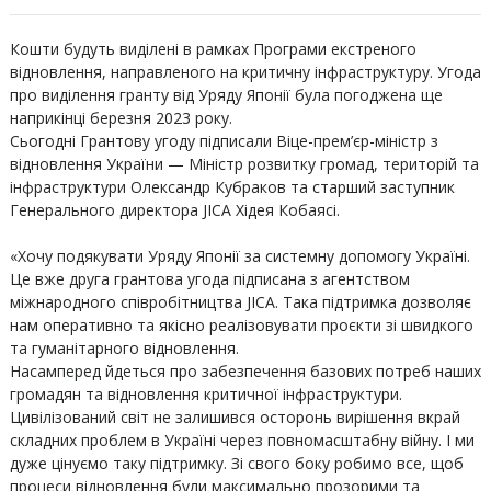
Кошти будуть виділені в рамках Програми екстреного
відновлення, направленого на критичну інфраструктуру. Угода
про виділення гранту від Уряду Японії була погоджена ще
наприкінці березня 2023 року.
Сьогодні Грантову угоду підписали Віце-прем’єр-міністр з
відновлення України — Міністр розвитку громад, територій та
інфраструктури
Олександр Кубраков
та старший заступник
Генерального директора JICA Хідея Кобаясі.
«Хочу подякувати Уряду Японії за системну допомогу Україні.
Це вже друга грантова угода підписана з агентством
міжнародного співробітництва JICA. Така підтримка дозволяє
нам оперативно та якісно реалізовувати проєкти зі швидкого
та гуманітарного відновлення.
Насамперед йдеться про забезпечення базових потреб наших
громадян та відновлення критичної інфраструктури.
Цивілізований світ не залишився осторонь вирішення вкрай
складних проблем в Україні через повномасштабну війну. І ми
дуже цінуємо таку підтримку. Зі свого боку робимо все, щоб
процеси відновлення були максимально прозорими та