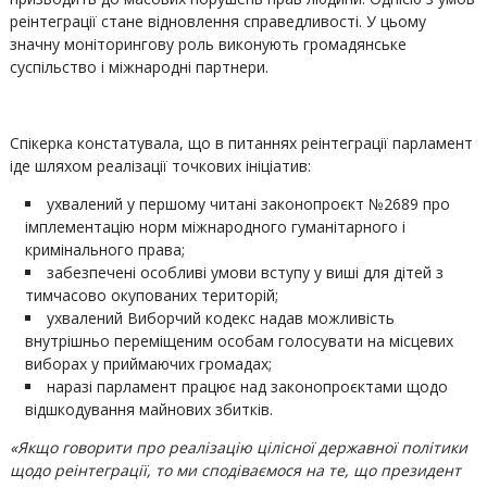
реінтеграції стане відновлення справедливості. У цьому
значну моніторингову роль виконують громадянське
суспільство і міжнародні партнери.
Спікерка констатувала, що в питаннях реінтеграції парламент
іде шляхом реалізації точкових ініціатив:
ухвалений у першому читані законопроєкт №2689 про
імплементацію норм міжнародного гуманітарного і
кримінального права;
забезпечені особливі умови вступу у виші для дітей з
тимчасово окупованих територій;
ухвалений Виборчий кодекс надав можливість
внутрішньо переміщеним особам голосувати на місцевих
виборах у приймаючих громадах;
наразі парламент працює над законопроєктами щодо
відшкодування майнових збитків.
«Якщо говорити про реалізацію цілісної державної політики
щодо реінтеграції, то ми сподіваємося на те, що президент