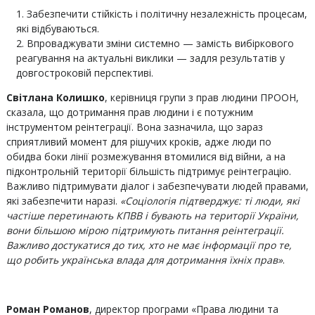
Забезпечити стійкість і політичну незалежність процесам,
які відбуваються.
Впроваджувати зміни системно — замість вибіркового
реагування на актуальні виклики — задля результатів у
довгостроковій перспективі.
Світлана Колишко
, керівниця групи з прав людини ПРООН,
сказала, що дотримання прав людини і є потужним
інструментом реінтеграції. Вона зазначила, що зараз
сприятливий момент для рішучих кроків, адже люди по
обидва боки лінії розмежування втомилися від війни, а на
підконтрольній території більшість підтримує реінтеграцію.
Важливо підтримувати діалог і забезпечувати людей правами,
які забезпечити наразі.
«Соціологія підтверджує: ті люди, які
частіше перетинають КПВВ і бувають на території України,
вони більшою мірою підтримують питання реінтеграції.
Важливо достукатися до тих, хто не має інформації про те,
що робить українська влада для дотримання їхніх прав»
.
Роман Романов
, директор програми «Права людини та