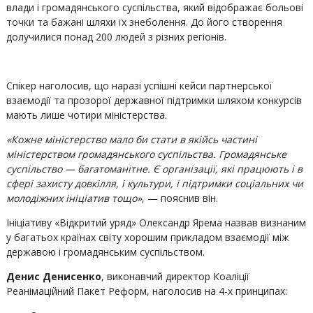
влади і громадянського суспільства, який відображає больові
точки та бажані шляхи їх знеболення. До його створення
долучилися понад 200 людей з різних регіонів.
Спікер наголосив, що наразі успішні кейси партнерської
взаємодії та прозорої державної підтримки шляхом конкурсів
мають лише чотири міністерства.
«Кожне міністерство мало би стати в якійсь частині
міністерством громадянського суспільства. Громадянське
суспільство — багатоманітне. Є організації, які працюють і в
сфері захисту довкілля, і культури, і підтримки соціальних чи
молодіжних ініціатив тощо»
, — пояснив він.
Ініціативу «Відкритий уряд» Олександр Ярема назвав визнаним
у багатьох країнах світу хорошим прикладом взаємодії між
державою і громадянським суспільством.
Денис Денисенко
, виконавчий директор Коаліції
Реанімаційний Пакет Реформ, наголосив на 4-х принципах: