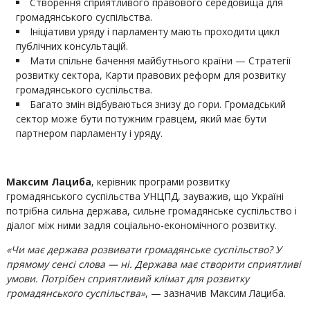
Створення сприятливого правового середовища для
громадянського суспільства.
Ініціативи уряду і парламенту мають проходити цикл
публічних консультацій.
Мати спільне бачення майбутнього країни — Стратегії
розвитку сектора, Карти правових реформ для розвитку
громадянського суспільства.
Багато змін відбуваються знизу до гори. Громадський
сектор може бути потужним гравцем, який має бути
партнером парламенту і уряду.
Максим Лациба
, керівник програми розвитку
громадянського суспільства УНЦПД, зауважив, що Україні
потрібна сильна держава, сильне громадянське суспільство і
діалог між ними задля соціально-економічного розвитку.
«Чи має держава розвивати громадянське суспільство? У
прямому сенсі слова — ні. Держава має створити сприятливі
умови. Потрібен сприятливий клімат для розвитку
громадянського суспільства»
, — зазначив Максим Лациба.