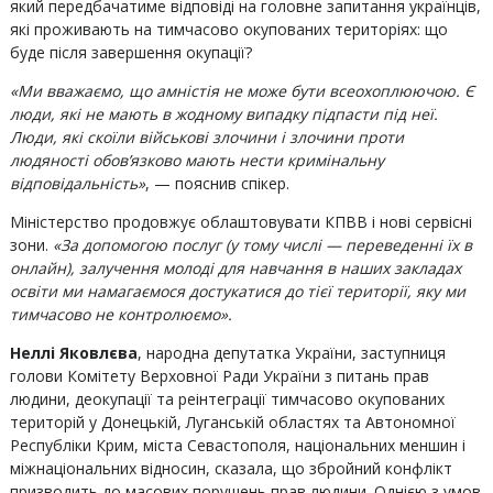
який передбачатиме відповіді на головне запитання українців,
які проживають на тимчасово окупованих територіях: що
буде після завершення окупації?
«Ми вважаємо, що амністія не може бути всеохоплюючою. Є
люди, які не мають в жодному випадку підпасти під неї.
Люди, які скоїли військові злочини і злочини проти
людяності обов’язково мають нести кримінальну
відповідальність»
, — пояснив спікер.
Міністерство продовжує облаштовувати КПВВ і нові сервісні
зони.
«За допомогою послуг (у тому числі — переведенні їх в
онлайн), залучення молоді для навчання в наших закладах
освіти ми намагаємося достукатися до тієї території, яку ми
тимчасово не контролюємо».
Неллі Яковлєва
, народна депутатка України, заступниця
голови Комітету Верховної Ради України з питань прав
людини, деокупації та реінтеграції тимчасово окупованих
територій у Донецькій, Луганській областях та Автономної
Республіки Крим, міста Севастополя, національних меншин і
міжнаціональних відносин, сказала, що збройний конфлікт
призводить до масових порушень прав людини. Однією з умов