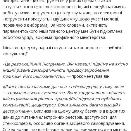
використання цих інструментів у різних сферах. Також
готується «портфоліо» законопроєктів, які передбачатимуть
роботу низки інструментів (спікер зауважив, що електронні
інструменти показують іншу динаміку щодо участі молоді,
порівняно з виборами). За його словами, активність
парламентського ініціативного центру має бути підкріплена
роботою уряду, зокрема профільного міністерства.
Ініціатива, під яку наразі готується законопроєкт — публічні
консультації.
«Це революційний інструмент. Він нарешті підніме на якісно
інший рівень демократичність процесу вироблення
політики, його інклюзивність», —
прокоментував він.
«Дані є визначальними для всіх стейкхолдерів, у тому числі
— громадянського суспільства. Вони кардинально змінюють
якість ухвалення рішень, традиційні підходи до публічних
консультацій, до дискурсу. Вони знімають багато емоцій і
деструктивну»
. Викликів на цьому шляху безліч: від відкритих
даних до питання електронних реєстрів, доступності для
стейкхолдерів, особливо органів місцевого самоврядування.
Спікер додав, що все більше влади зосереджується на місцях,