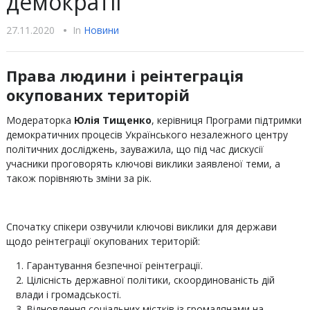
демократії
27.11.2020
•
In
Новини
Права людини і реінтеграція
окупованих територій
Модераторка
Юлія Тищенко
, керівниця Програми підтримки
демократичних процесів Українського незалежного центру
політичних досліджень, зауважила, що під час дискусії
учасники проговорять ключові виклики заявленої теми, а
також порівняють зміни за рік.
Спочатку спікери озвучили ключові виклики для держави
щодо реінтеграції окупованих територій:
Гарантування безпечної реінтеграції.
Цілісність державної політики, скоординованість дій
влади і громадськості.
Відновлення соціальних містків із громадянами на