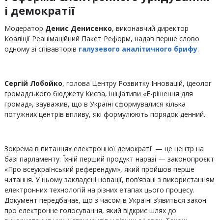
і демократії
Модератор
Денис Денисенко
, виконавчий директор
Коаліції Реанімаційний Пакет Реформ, надав перше слово
одному зі співавторів
галузевого аналітичного брифу
.
Сергій Лобойко
, голова Центру Розвитку Інновацій, ідеолог
громадського бюджету Києва, ініціативи «Е-рішення для
громад», зауважив, що в Україні сформувалися кілька
потужних центрів впливу, які формулюють порядок денний.
Зокрема в питаннях електронної демократії — це центр на
базі парламенту. Їхній перший продукт наразі — законопроєкт
«Про всеукраїнський референдум», який пройшов перше
читання. У ньому закладені новації, пов’язані з використанням
електронних технологій на різних етапах цього процесу.
Документ передбачає, що з часом в Україні з’явиться закон
про електронне голосування, який відкриє шлях до