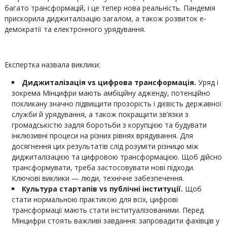
багато трансформацій, і це тепер нова реальність. Пандемія
прискорила диджиталізацію загалом, а також розвиток е-
демократії та електронного урядування.
Експертка назвала виклики:
Диджиталізація
vs
цифрова трансформація.
Уряд і
зокрема Мінцифри мають амбіційну адженду, потенційно
покликану значно підвищити прозорість і дієвість державної
служби й урядування, а також покращити зв’язки з
громадськістю задля боротьби з корупцією та будувати
інклюзивні процеси на різних рівнях врядування. Для
досягнення цих результатів слід розуміти різницю між
диджиталізацією та цифровою трансформацією. Щоб дійсно
трансформувати, треба застосовувати нові підходи.
Ключові виклики — люди, технічне забезпечення.
Культура стартапів
vs
публічні інституції.
Щоб
стати нормальною практикою для всіх, цифрові
трансформації мають стати інституалізованими. Перед
Мінцифри стоять важливі завдання: запровадити фахівців у