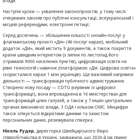
влади.
Наступні кроки — ухвалення законопроєктів, у тому числі
очікуваних законів про публічні консультації, всеукраїнський і
місцеві референдуми, електронні петиції;
Серед досягнень — збільшення кількості онлайн-послуг у
флагманському проєкті «Дія» (46 послуг наразі), мобільний
додаток «Дія», який містить 9 документів, а також покриття
країни швидким інтернетом (з липня по листопад його
отримали 9000 населених пунктів), цифровізація освіти на
рівні технологій і навичок (платформою «Дія. Цифрова освіта»
скористалися наразі 1 млн українців). Ще важливий напрямок
діяльності — трансформація публічного адміністрування.
Створено нову посаду — CDTO (керівник із цифрової
трансформації), вона впроваджена в 16 міністерствах для
трансформацій цілих галузей, а також у 7 інших центральних
органах виконавчої влади, 3 ОДА і кільком ОМС. Мінцифри
також опікується відкритими даними та захистом
персональних даних, резюмувала спікерка.
Ніколь Рудер
, директорка Швейцарського бюро
співробітництва в Україні, зауважила, що 2020-й рік приніс