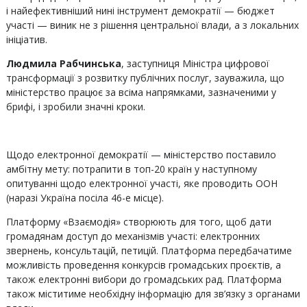
і найефективніший нині інструмент демократії — бюджет
участі — виник не з рішення центральної влади, а з локальних
ініціатив.
Людмила Рабчинська
, заступниця Міністра цифрової
трансформації з розвитку публічних послуг, зауважила, що
міністерство працює за всіма напрямками, зазначеними у
брифі, і зробили значні кроки.
Щодо електронної демократії — міністерство поставило
амбітну мету: потрапити в топ-20 країн у наступному
опитуванні щодо електронної участі, яке проводить ООН
(наразі Україна посіла 46-е місце).
Платформу «Взаємодія» створюють для того, щоб дати
громадянам доступ до механізмів участі: електронних
звернень, консультацій, петицій. Платформа передбачатиме
можливість проведення конкурсів громадських проєктів, а
також електронні вибори до громадських рад. Платформа
також міститиме необхідну інформацію для зв’язку з органами