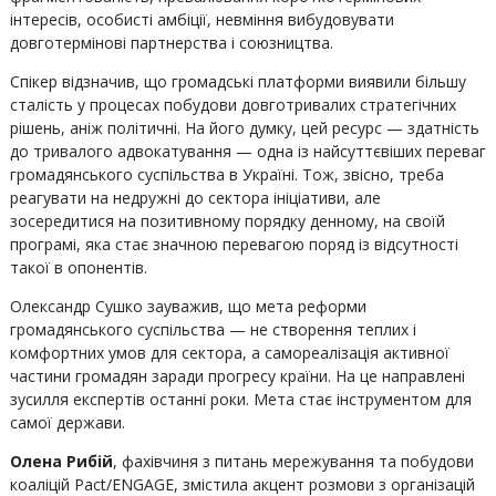
інтересів, особисті амбіції, невміння вибудовувати
довготермінові партнерства і союзництва.
Спікер відзначив, що громадські платформи виявили більшу
сталість у процесах побудови довготривалих стратегічних
рішень, аніж політичні. На його думку, цей ресурс — здатність
до тривалого адвокатування — одна із найсуттєвіших переваг
громадянського суспільства в Україні. Тож, звісно, треба
реагувати на недружні до сектора ініціативи, але
зосередитися на позитивному порядку денному, на своїй
програмі, яка стає значною перевагою поряд із відсутності
такої в опонентів.
Олександр Сушко зауважив, що мета реформи
громадянського суспільства — не створення теплих і
комфортних умов для сектора, а самореалізація активної
частини громадян заради прогресу країни. На це направлені
зусилля експертів останні роки. Мета стає інструментом для
самої держави.
Олена Рибій
, фахівчиня з питань мережування та побудови
коаліцій Pact/ENGAGE, змістила акцент розмови з організацій