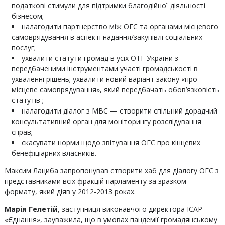
податкові стимули для підтримки благодійної діяльності
бізнесом;
налагодити партнерство між ОГС та органами місцевого
самоврядування в аспекті надання/закупівлі соціальних
послуг;
ухвалити статути громад в усіх ОТГ України з
передбаченими інструментами участі громадськості в
ухваленні рішень; ухвалити новий варіант закону «про
місцеве самоврядування», який передбачать обов’язковість
статутів ;
налагодити діалог з МВС — створити спільний дорадчий
консультативний орган для моніторингу розслідування
справ;
скасувати норми щодо звітування ОГС про кінцевих
бенефіціарних власників.
Максим Лациба запропонував створити хаб для діалогу ОГС з
представниками всіх фракцій парламенту за зразком
формату, який діяв у 2012-2013 роках.
Марія Гелетій
, заступниця виконавчого директора ІСАР
«Єднання», зауважила, що в умовах пандемії громадянському