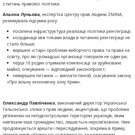
з питань правової політики.
Альона Луньова
, експертка Центру прав людини ZMINA,
резюмувала підсумки року:
посилена інфраструктура реалізації політики реінтеграції;
координації між гілками влади в питаннях реінтеграції не
стало більше;
вирішені «старі» проблеми виборчого права та права на
освіту, про які громадські організації говорили не один рік;
перші 10 родин отримали компенсації за зруйноване
майно; очікування — відповідний законопроєкт;
невирішені питання — виплати пенсій, скасування закону
«Про вільну економічну зону Крим».
Олександр Павліченко
, виконавчий директор Української
Гельсінської спілки з прав людини, акцентував, що проблема
ув’язнених на непідконтрольних територіях українців, яким
нав’язали інше громадянство, лишається нерозв’язаною. Нині
продовжуються арешти і переслідування, зокрема в Криму,
прихильників «Кримської солідарності» за надуманими