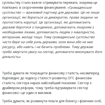
суспільству стало важче отримувати переваги, зокрема це
пов’язано зі скороченням фінансування.
«Громадянське
суспільство — важливий партнер для держави.
Це не лише
організації, які борються за демократію, права людини чи
протистоять корупції. Це організації, які допомагають
державі боротися з пандемією, допомагають лікарням з
необхідними ліками, допомагають людям з інвалідністю,
ветеранам, молоді тощо. Тому громадянське суспільство
часто бере на себе роль держави, коли вона або не має
ресурсу, або навіть і не бачить проблеми. Тому державі
треба звертати увагу на сектор, допомагати виконувати його
діяльність»
.
Треба думати як покращити фінансову сталість насамперед.
Відповідно до Індексу сталості розвитку ОГС фінансова
сталість сектора наразі найслабший показник. Сектор є
драйвером реформ, тому треба підтримувати сектор
фінансово і це один із викликів.
Треба думати, як розвинути пільги для бізнесу і фізичних осіб,