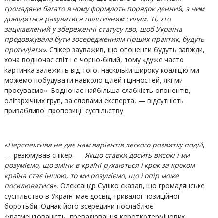
громадяни багато в чому формують порядок денний, з чим
доводиться рахуватися політичним силам. Ті, хто
зацікавлений у збереженні статусу кво, щоб Україна
продовжувала бути зосередженням гірших практик, будуть
протидіяти»
. Спікер зауважив, що опоненти будуть завжди,
хоча водночас світ не чорно-білий, тому «дуже часто
картинка залежить від того, наскільки широку коаліцію ми
можемо побудувати навколо цілей і цінностей, які ми
просуваємо». Водночас найбільша слабкість опонентів,
олігархічних груп, за словами експерта, — відсутність
привабливої пропозиції суспільству.
«Перспектива не дає нам варіантів легкого розвитку подій
,
— резюмував спікер. —
Якщо ставки досить високі і ми
розуміємо, що зміни в країні рухаються і крок за кроком
країна стає іншою, то ми розуміємо, що і опір може
посилюватися».
Олександр Сушко сказав, що громадянське
суспільство в Україні має досвід тривалої позиційної
боротьби. Однак його зсередини послаблює
фрагментованість, превалювання короткотермінових