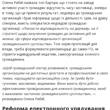
Олена Рибій назвала топ бар’єри, що стоять на заваді
активної участі громадян: відсутність часу і мотивації, зневіра
в тому, що це принесе результат, недовіра до громадських
організацій і брак інформації щодо їх діяльності. Цим, на думку
спікерки, мають опікуватися неурядові громадські
організації:
«Покласти відповідальність на державу, на її
стратегії щодо залучення громадян до активних дій не
можна. Це сфера відповідальності організацій
громадянського суспільства»
. Тож окрім пропозицій для
влади, треба формулювати рекомендації до самих ГО, як
сприяти індивідуальній ініціативі, самоорганізації кожного
громадянина.
«Щоб громадський сектор розвивався, громадським
організаціям не достатньо зростати в професіоналізмі в своїх
темах, нарощувати організаційну силу. Їм треба бути
гучними, масовими, видимими. Вони мають бути дійсно
ефективними провідниками для кожного громадянина, який
є важливою частиною громадянського суспільства»
, —
резюмувала Олена Рибій.
Реформа електронного урядування