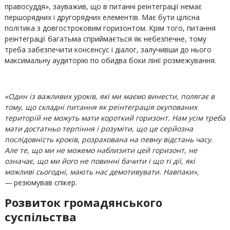
правосуддя», зауважив, що в питанні реінтеграції немає
першорядних і другорядних елементів. Має бути цілісна
політика з довгостроковим горизонтом. Крім того, питання
реінтеграції багатьма сприймається як небезпечне, тому
треба забезпечити консенсус і діалог, залучивши до нього
максимальну аудиторію по обидва боки лінії розмежування.
«Один із важливих уроків, які ми маємо винести, полягає в
тому, що складні питання як реінтеграція окупованих
територій не можуть мати короткий горизонт. Нам усім треба
мати достатньо терпіння і розуміти, що це серйозна
послідовність кроків, розрахована на певну відстань часу.
Але те, що ми не можемо наблизити цей горизонт, не
означає, що ми його не повинні бачити і що ті дії, які
можливі сьогодні, мають нас демотивувати. Навпаки»,
—
резюмував спікер.
Розвиток громадянського
суспільства