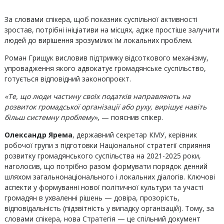
За словами спікера, щоб показник суспільної активності
зростав, потрібні ініціативи на місцях, адже простіше залучити
людей до вирішення зрозумілих їм локальних проблем.
Роман Грищук висловив підтримку відсоткового механізму,
упровадження якого адвокатує громадянське суспільство,
готується відповідний законопроєкт.
«Те, що люди частину своїх податків направляють на
розвиток громадської організації або руху, вирішує навіть
більш системну проблему»
, — пояснив спікер.
Олександр Ярема
, державний секретар КМУ, керівник
робочої групи з підготовки Національної стратегії сприяння
розвитку громадянського суспільства на 2021-2025 роки,
наголосив, що потрібно разом формувати порядок денний
шляхом загальнонаціонального і локальних діалогів. Ключові
аспекти у формуванні нової політичної культури та участі
громадян в ухваленні рішень — довіра, прозорість,
відповідальність (підзвітність у випадку організацій). Тому, за
словами спікера, нова Стратегія — це спільний документ