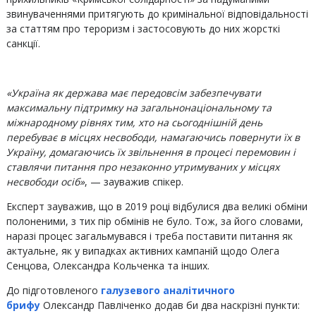
звинуваченнями притягують до кримінальної відповідальності
за статтям про тероризм і застосовують до них жорсткі
санкції.
«Україна як держава має передовсім забезпечувати
максимальну підтримку на загальнонаціональному та
міжнародному рівнях тим, хто на сьогоднішній день
перебуває в місцях несвободи, намагаючись повернути їх в
Україну, домагаючись їх звільнення в процесі перемовин і
ставлячи питання про незаконно утримуваних у місцях
несвободи осіб»
, — зауважив спікер.
Експерт зауважив, що в 2019 році відбулися два великі обміни
полоненими, з тих пір обмінів не було. Тож, за його словами,
наразі процес загальмувався і треба поставити питання як
актуальне, як у випадках активних кампаній щодо Олега
Сенцова, Олександра Кольченка та інших.
До підготовленого
галузевого аналітичного
брифу
Олександр Павліченко додав би два наскрізні пункти: