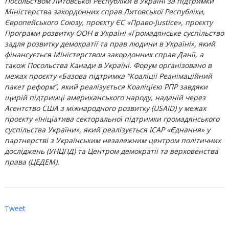
Посольством Литовської Республіки в Україні за підтримки
Міністерства закордонних справ Литовської Республіки,
Європейського Союзу, проєкту ЄС «Право-Justice», проєкту
Програми розвитку ООН в Україні «Громадянське суспільство
задля розвитку демократії та прав людини в Україні», який
фінансується Міністерством закордонних справ Данії, а
також Посольства Канади в Україні. Форум організовано в
межах проєкту «Базова підтримка “Коаліції Реанімаційний
пакет реформ”, який реалізується Коаліцією РПР завдяки
щирій підтримці американського народу, наданій через
Агентство США з міжнародного розвитку (USAID) у межах
проєкту «Ініціатива секторальної підтримки громадянського
суспільства України», який реалізується ІСАР «Єднання» у
партнерстві з Українським незалежним центром політичних
досліджень (УНЦПД) та Центром демократії та верховенства
права (ЦЕДЕМ).
Tweet