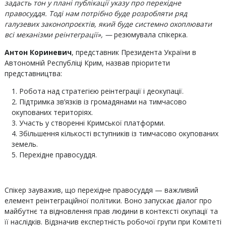
задасть тон у плані публікації указу про перехідне
правосуддя. Тоді нам потрібно буде розробляти ряд
галузевих законопроєктів, який буде системно охоплювати
всі механізми реінтеграції», —
резюмувала спікерка.
Антон Кориневич
, представник Президента України в
Автономній Республіці Крим, назвав пріоритети
представництва:
Робота над стратегією реінтеграції і деокупації.
Підтримка зв’язків із громадянами на тимчасово
окупованих територіях.
Участь у створенні Кримської платформи.
Збільшення кількості вступників із тимчасово окупованих
земель.
Перехідне правосуддя.
Спікер зауважив, що перехідне правосуддя — важливий
елемент реінтеграційної політики. Воно запускає діалог про
майбутнє та відновлення прав людини в контексті окупації та
її наслідків. Відзначив експертність робочої групи при Комітеті