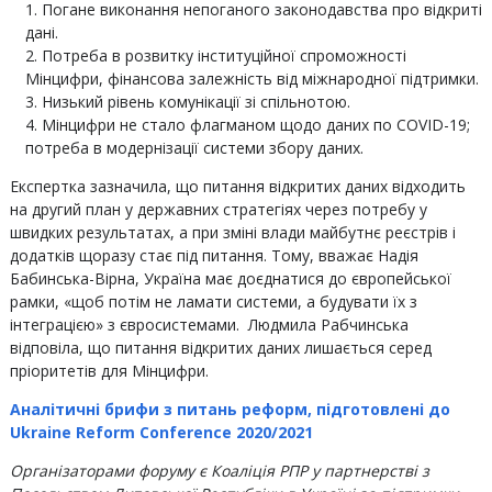
Погане виконання непоганого законодавства про відкриті
дані.
Потреба в розвитку інституційної спроможності
Мінцифри, фінансова залежність від міжнародної підтримки.
Низький рівень комунікації зі спільнотою.
Мінцифри не стало флагманом щодо даних по COVID-19;
потреба в модернізації системи збору даних.
Експертка зазначила, що питання відкритих даних відходить
на другий план у державних стратегіях через потребу у
швидких результатах, а при зміні влади майбутнє реєстрів і
додатків щоразу стає під питання. Тому, вважає Надія
Бабинська-Вірна, Україна має доєднатися до європейської
рамки, «щоб потім не ламати системи, а будувати їх з
інтеграцією» з євросистемами. Людмила Рабчинська
відповіла, що питання відкритих даних лишається серед
пріоритетів для Мінцифри.
Аналітичні брифи з питань реформ, підготовлені до
Ukraine Reform Conference 2020/2021
Організаторами форуму є Коаліція РПР у партнерстві з