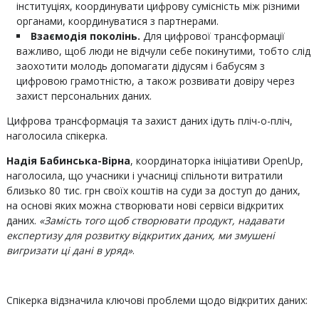
інституціях, координувати цифрову сумісність між різними
органами, координуватися з партнерами.
Взаємодія поколінь.
Для цифрової трансформації
важливо, щоб люди не відчули себе покинутими, тобто слід
заохотити молодь допомагати дідусям і бабусям з
цифровою грамотністю, а також розвивати довіру через
захист персональних даних.
Цифрова трансформація та захист даних ідуть пліч-о-пліч,
наголосила спікерка.
Надія Бабинська-Вірна
, координаторка ініціативи OpenUp,
наголосила, що учасники і учасниці спільноти витратили
близько 80 тис. грн своїх коштів на суди за доступ до даних,
на основі яких можна створювати нові сервіси відкритих
даних.
«Замість того щоб створювати продукт, надавати
експертизу для розвитку відкритих даних, ми змушені
вигризати ці дані в уряд»
.
Спікерка відзначила ключові проблеми щодо відкритих даних: