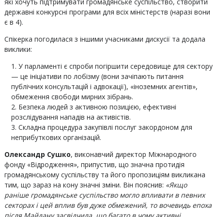
які хочуть підтримувати громадянське суспільство, створити
державні конкурсні програми для всіх міністерств (наразі вони
є в 4).
Спікерка погодилася з іншими учасниками дискусії та додала
виклики:
У парламенті є спроби погіршити середовище для сектору
— це ініціативи по лобізму (вони зачіпають питання
публічних консультацій і адвокації), «іноземних агентів»,
обмеження свободи мирних зібрань.
Безпека людей з активною позицією, ефективні
розслідування нападів на активістів.
Складна процедура закупівлі послуг закордоном для
неприбуткових організацій.
Олександр Сушко
, виконавчий директор Міжнародного
фонду «Відродження», припустив, що значна протидія
громадянському суспільству та його пропозиціям викликана
тим, що зараз на кону значні зміни. Він пояснив:
«Якщо
раніше громадянське суспільство могло впливати в певних
секторах і цей вплив був дуже обмежений, то вочевидь епоха
після Майдану засвідчила, що багато в чому активні