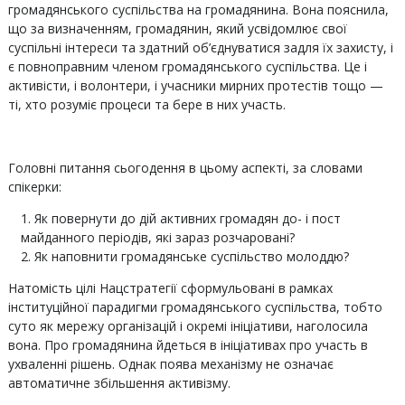
громадянського суспільства на громадянина. Вона пояснила,
що за визначенням, громадянин, який усвідомлює свої
суспільні інтереси та здатний об’єднуватися задля їх захисту, і
є повноправним членом громадянського суспільства. Це і
активісти, і волонтери, і учасники мирних протестів тощо —
ті, хто розуміє процеси та бере в них участь.
Головні питання сьогодення в цьому аспекті, за словами
спікерки:
Як повернути до дій активних громадян до- і пост
майданного періодів, які зараз розчаровані?
Як наповнити громадянське суспільство молоддю?
Натомість цілі Нацстратегії сформульовані в рамках
інституційної парадигми громадянського суспільства, тобто
суто як мережу організацій і окремі ініціативи, наголосила
вона. Про громадянина йдеться в ініціативах про участь в
ухваленні рішень. Однак поява механізму не означає
автоматичне збільшення активізму.