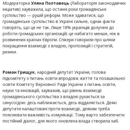
Модераторка
Уляна Полтавець
(Лабораторія законодавчих
ініціатив) зауважила, що останні роки громадянське
суспільство — рушій реформ. Може здаватися, що
громадянське суспільство в Україні сильне, однак факти
говорять, що це не так. Лише 18% українців долучені до
роботи громадських організацій; це набагато менше, ніж в
розвинених країнах Європи. Спікери говорили про шляхи
покращення взаємодії з владою, пропозицій і стратегій,
ризики.
Роман Грищук
, народний депутат України, голова
підкомітету з питань освіти впродовж життя та позашкільної
освіти Комітету Верховної Ради України з питань освіти,
науки та інновацій, зауважив, що рівень взаємодії
громадянського суспільства з владою рухається за
синусоїдою: десь наближається, десь віддаляється. Деякі
депутати налаштовані проти взаємодії, деяким треба
пояснювати важливість комунікації. Тому варто забезпечити
постійний діалог, для якого оновлена влада створила хаб.