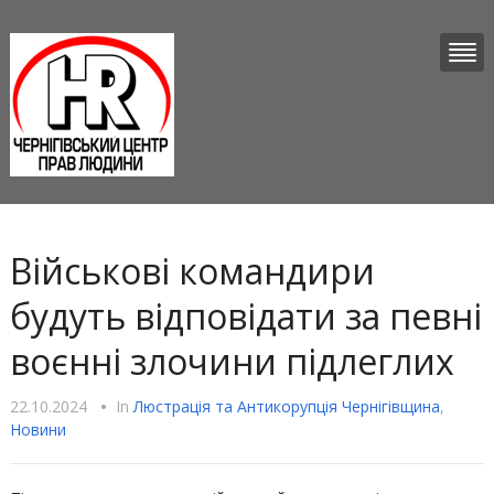
Військові командири
будуть відповідати за певні
воєнні злочини підлеглих
22.10.2024
•
In
Люстрацiя та Антикорупцiя Чернігівщина
,
Новини