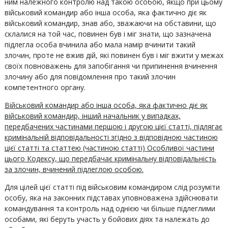
ним належного контролю над такою особою, якщо при цьому
військовий командир або інша особа, яка фактично діє як
військовий командир, знав або, зважаючи на обставини, що
склалися на той час, повинен був і міг знати, що зазначена
підлегла особа вчинила або мала намір вчинити такий
злочин, проте не вжив дій, які повинен був і міг вжити у межах
своїх повноважень для запобігання чи припинення вчинення
злочину або для повідомлення про такий злочин
компетентного органу.
Військовий командир або інша особа, яка фактично діє як
військовий командир, інший начальник у випадках,
передбачених частинами першою і другою цієї статті, підлягає
кримінальній відповідальності згідно з відповідною частиною
цієї статті та статтею (частиною статті) Особливої частини
цього Кодексу, що передбачає кримінальну відповідальність
за злочин, вчинений підлеглою особою.
Для цілей цієї статті під військовим командиром слід розуміти
особу, яка на законних підставах уповноважена здійснювати
командування та контроль над однією чи більше підлеглими
особами, які беруть участь у бойових діях та належать до