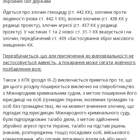
збройних сил держави
Йдеться про злочин геноциду (ст. 442 КК), злочини проти
людяності (нова ст. 442-1 КК), воєнні злочини (ст. 438 КК у
редакції проекту), злочин агресії (ст. 437 КК у редакції
проекту). У частинах 1 та 2 нової ст. 31-1 КК вказується і на
злочин, передбачений ст. 439 «Застосування зброї масового
знищення» КК.
Передбачається, що для притягнення до відповідальності не
застосовується давність, а покарання може сягати довічного
позбавлення волі.
Також з КПК (розділ ІХ-2) виключається примітка про те, що
дія цього розділу поширюється виключно на співробітництво
з Міжнародним кримінальним судом, з метою поширення його
юрисдикції на осіб (громадян України, іноземних громадян та
осіб без громадянства), які на момент вчинення злочину, що
підпадає під юрисдикцію Міжнародного кримінального суду,
були підпорядковані та/або діяли, з метою здійснення
збройної агресії проти України, та/або на підставі рішень
(наказів, розпоряджень тощо) посадових осіб, військового
командування, або органів державної влади рф або іншої