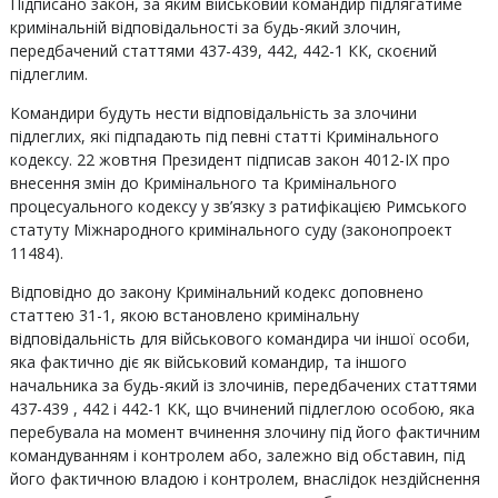
Підписано закон, за яким військовий командир підлягатиме
кримінальній відповідальності за будь-який злочин,
передбачений статтями 437-439, 442, 442-1 КК, скоєний
підлеглим.
Командири будуть нести відповідальність за злочини
підлеглих, які підпадають під певні статті Кримінального
кодексу. 22 жовтня Президент підписав закон 4012-IX про
внесення змін до Кримінального та Кримінального
процесуального кодексу у зв’язку з ратифікацією Римського
статуту Міжнародного кримінального суду (законопроект
11484).
Відповідно до закону Кримінальний кодекс доповнено
статтею 31-1, якою встановлено кримінальну
відповідальність для військового командира чи іншої особи,
яка фактично діє як військовий командир, та іншого
начальника за будь-який із злочинів, передбачених статтями
437-439 , 442 і 442-1 КК, що вчинений підлеглою особою, яка
перебувала на момент вчинення злочину під його фактичним
командуванням і контролем або, залежно від обставин, під
його фактичною владою і контролем, внаслідок нездійснення