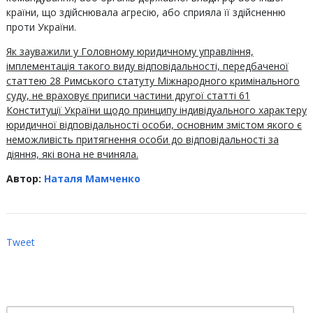
країни, що здійснювала агресію, або сприяла її здійсненню
проти України.
Як зауважили у Головному юридичному управління,
імплементація такого виду відповідальності, передбаченої
статтею 28 Римського статуту Міжнародного кримінального
суду, не враховує приписи частини другої статті 61
Конституції України щодо принципу індивідуального характеру
юридичної відповідальності особи, основним змістом якого є
неможливість притягнення особи до відповідальності за
діяння, які вона не вчиняла.
Автор:
Наталя Мамченко
Tweet