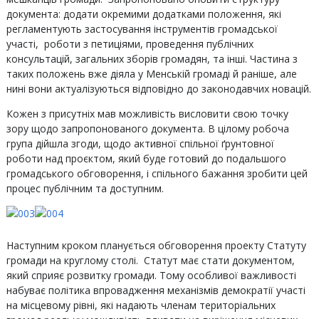
документа: додати окремими додатками положення, які
регламентують застосування інструментів громадської
участі, роботи з петиціями, проведення публічних
консультацій, загальних зборів громадян, та інші. Частина з
таких положень вже діяла у Менській громаді й раніше, але
нині вони актуалізуються відповідно до законодавчих новацій.
Кожен з присутніх мав можливість висловити свою точку
зору щодо запропонованого документа. В цілому робоча
група дійшла згоди, щодо активної спільної ґрунтовної
роботи над проєктом, який буде готовий до подальшого
громадського обговорення, і спільного бажання зробити цей
процес публічним та доступним.
Наступним кроком планується обговорення проекту Статуту
громади на круглому столі. Статут має стати документом,
який сприяє розвитку громади. Тому особливої важливості
набуває політика впровадження механізмів демократії участі
на місцевому рівні, які надають членам територіальних