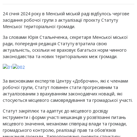
24 січня 2024 року в Менській міській раді відбулось чергове
засідання робочої групи з актуалізації проєкту Статуту
Менської територіальної громади.
За словами Юрія Стальніченка, секретаря Менської міської
ради, попередня редакція Статуту втратила свою
актуальність, оскільки не враховує багатьох норм чинного
законодавства та нових територіальних меж громади.
За висновками експертів Центру «Доброчин», які є членами
робочої групи, Статут повинен стати прогресивним та
актуалізованим з врахуванням законодавчих новацій, які
стосуються місцевого самоврядування та громадської участі.
Статут закріплює та адаптує до місцевого досвіду
інструменти і форми участі мешканців у розв’язанні питань
місцевого значення, механізми співпраці влади та громади,
громадського контролю, реалізації прав та обов’язків
мешканців громади. Запропоновано оновити структуру