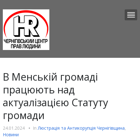
В Менській громаді
працюють над
актуалізацією Статуту
громади
24.01.2024
•
In
Люстрацiя та Антикорупцiя Чернігівщина
,
Новини