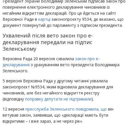
Президент України Володимир Зеленський підписав закон про
повернення електронного декларування чиновників із
негайним відкриттям декларацій. Про це йдеться на сайті
Верховної Ради в
картці
законопроєкту 9534, де вказано, що
документ повернутий до парламенту з підписом президента.
Ухвалений після вето закон про е-
декларування передали на підпис
Зеленському
Верховна Рада 20 вересня схвалила
закон про е-
декларування
з урахуванням вето президента Володимира
Зеленського.
5 вересня Верховна Рада у другому читанні ухвалила
законопроєкт №9534, яким відновила декларування для
чиновників, але без негайного відкриття реєстру
(відповідну
поправку депутати не підтримали
).
12 вересня
пресслужба Зеленського повідомила, що
він
ветував закон, заявивши, що «декларації мають бути
відкритими – і вже зараз, а не через рік».