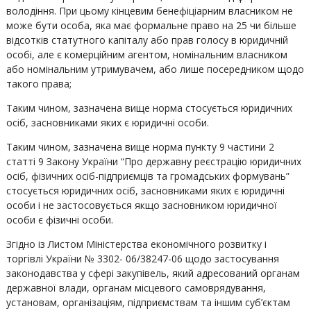
володіння. При цьому кінцевим бенефіціарним власником не
може бути особа, яка має формальне право на 25 чи більше
відсотків статутного капіталу або прав голосу в юридичній
особі, але є комерційним агентом, номінальним власником
або номінальним утримувачем, або лише посередником щодо
такого права;
Таким чином, зазначена вище норма стосується юридичних
осіб, засновниками яких є юридичні особи.
Таким чином, зазначена вище норма пункту 9 частини 2
статті 9 Закону України “Про державну реєстрацію юридичних
осіб, фізичних осіб-підприємців та громадських формувань”
стосується юридичних осіб, засновниками яких є юридичні
особи і не застосовується якщо засновником юридичної
особи є фізичні особи.
Згідно із Листом Міністерства економічного розвитку і
торгівлі України № 3302- 06/38247-06 щодо застосування
законодавства у сфері закупівель, який адресований органам
державної влади, органам місцевого самоврядування,
установам, організаціям, підприємствам та іншим суб’єктам