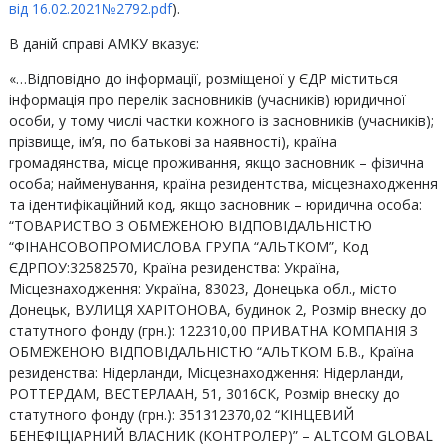
від 16.02.2021№2792.pdf
).
В даній справі АМКУ вказує:
«…Відповідно до інформації, розміщеної у ЄДР міститься
інформація про перелік засновників (учасників) юридичної
особи, у тому числі частки кожного із засновників (учасників);
прізвище, ім’я, по батькові за наявності), країна
громадянства, місце проживання, якщо засновник – фізична
особа; найменування, країна резидентства, місцезнаходження
та ідентифікаційний код, якщо засновник – юридична особа:
“ТОВАРИСТВО З ОБМЕЖЕНОЮ ВІДПОВІДАЛЬНІСТЮ
“ФІНАНСОВОПРОМИСЛОВА ГРУПА “АЛЬТКОМ”, Код
ЄДРПОУ:32582570, Країна резиденства: Україна,
Місцезнаходження: Україна, 83023, Донецька обл., місто
Донецьк, ВУЛИЦЯ ХАРІТОНОВА, будинок 2, Розмір внеску до
статутного фонду (грн.): 122310,00 ПРИВАТНА КОМПАНІЯ З
ОБМЕЖЕНОЮ ВІДПОВІДАЛЬНІСТЮ “АЛЬТКОМ Б.В., Країна
резиденства: Нідерланди, Місцезнаходження: Нідерланди,
РОТТЕРДАМ, ВЕСТЕРЛААН, 51, 3016СК, Розмір внеску до
статутного фонду (грн.): 351312370,02 “КІНЦЕВИЙ
БЕНЕФІЦІАРНИЙ ВЛАСНИК (КОНТРОЛЕР)” – ALTCOM GLOBAL