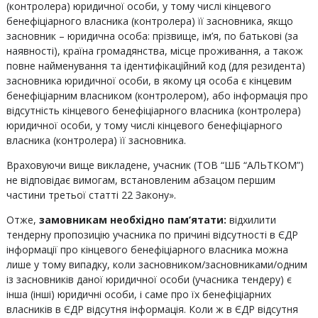
(контролера) юридичної особи, у тому числі кінцевого
бенефіціарного власника (контролера) її засновника, якщо
засновник – юридична особа: прізвище, ім’я, по батькові (за
наявності), країна громадянства, місце проживання, а також
повне найменування та ідентифікаційний код (для резидента)
засновника юридичної особи, в якому ця особа є кінцевим
бенефіціарним власником (контролером), або інформація про
відсутність кінцевого бенефіціарного власника (контролера)
юридичної особи, у тому числі кінцевого бенефіціарного
власника (контролера) її засновника.
Враховуючи вище викладене, учасник (ТОВ “ШБ “АЛЬТКОМ”)
не відповідає вимогам, встановленим абзацом першим
частини третьої статті 22 Закону».
Отже,
замовникам необхідно пам’ятати:
відхилити
тендерну пропозицію учасника по причині відсутності в ЄДР
інформації про кінцевого бенефіціарного власника можна
лише у тому випадку, коли засновником/засновниками/одним
із засновників даної юридичної особи (учасника тендеру) є
інша (інші) юридичні особи, і саме про їх бенефіціарних
власників в ЄДР відсутня інформація. Коли ж в ЄДР відсутня