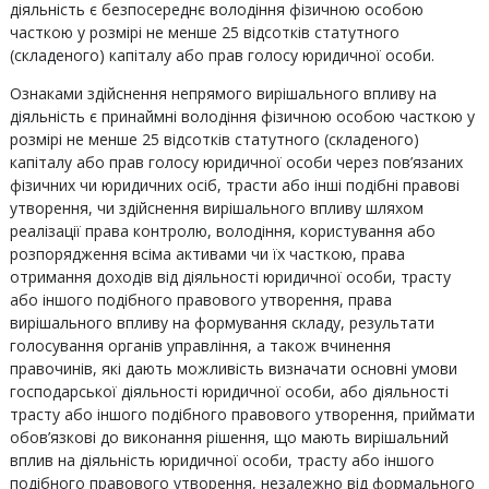
діяльність є безпосереднє володіння фізичною особою
часткою у розмірі не менше 25 відсотків статутного
(складеного) капіталу або прав голосу юридичної особи.
Ознаками здійснення непрямого вирішального впливу на
діяльність є принаймні володіння фізичною особою часткою у
розмірі не менше 25 відсотків статутного (складеного)
капіталу або прав голосу юридичної особи через пов’язаних
фізичних чи юридичних осіб, трасти або інші подібні правові
утворення, чи здійснення вирішального впливу шляхом
реалізації права контролю, володіння, користування або
розпорядження всіма активами чи їх часткою, права
отримання доходів від діяльності юридичної особи, трасту
або іншого подібного правового утворення, права
вирішального впливу на формування складу, результати
голосування органів управління, а також вчинення
правочинів, які дають можливість визначати основні умови
господарської діяльності юридичної особи, або діяльності
трасту або іншого подібного правового утворення, приймати
обов’язкові до виконання рішення, що мають вирішальний
вплив на діяльність юридичної особи, трасту або іншого
подібного правового утворення, незалежно від формального