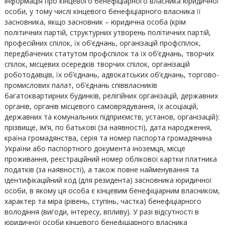
інформація про кінцевого бенефіціарного власника юридичної
особи, у тому числі кінцевого бенефіціарного власника її
засновника, якщо засновник – юридична особа (крім
політичних партій, структурних утворень політичних партій,
професійних спілок, їх об’єднань, організацій профспілок,
передбачених статутом профспілок та їх об’єднань, творчих
спілок, місцевих осередків творчих спілок, організацій
роботодавців, їх об’єднань, адвокатських об’єднань, торгово-
промислових палат, об’єднань співвласників
багатоквартирних будинків, релігійних організацій, державних
органів, органів місцевого самоврядування, їх асоціацій,
державних та комунальних підприємств, установ, організацій):
прізвище, ім’я, по батькові (за наявності), дата народження,
країна громадянства, серія та номер паспорта громадянина
України або паспортного документа іноземця, місце
проживання, реєстраційний номер облікової картки платника
податків (за наявності), а також повне найменування та
ідентифікаційний код (для резидента) засновника юридичної
особи, в якому ця особа є кінцевим бенефіціарним власником,
характер та міра (рівень, ступінь, частка) бенефіціарного
володіння (вигоди, інтересу, впливу). У разі відсутності в
юридичної особи кінцевого бенефіціарного власника