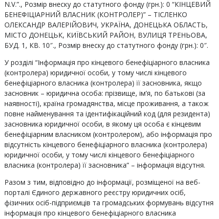
N.V.”., Розмір внеску до статутного фонду (грн.): 0 “КІНЦЕВИЙ
БЕНЕФІЦІАРНИЙ ВЛАСНИК (КОНТРОЛЕР)” – ТІСЛЕНКО
ОЛЕКСАНДР ВАЛЕРІЙОВИЧ, УКРАЇНА, ДОНЕЦЬКА ОБЛАСТЬ,
МІСТО ДОНЕЦЬК, КИЇВСЬКИЙ РАЙОН, ВУЛИЦЯ ТРЕНЬОВА,
БУД. 1, КВ. 10″., Розмір внеску до статутного фонду (грн.): 0″.
У розділі “Інформація про кінцевого бенефіціарного власника
(контролера) юридичної особи, у тому числі кінцевого
бенефіціарного власника (контролера) її засновника, якщо
засновник – юридична особа: прізвище, ім’я, по батькові (за
наявності), країна громадянства, місце проживання, а також
повне найменування та ідентифікаційний код (для резидента)
засновника юридичної особи, в якому ця особа є кінцевим
бенефіціарним власником (контролером), або інформація про
відсутність кінцевого бенефіціарного власника (контролера)
юридичної особи, у тому числі кінцевого бенефіціарного
власника (контролера) її засновника” – інформація відсутня.
Разом з тим, відповідно до інформації, розміщеної на веб-
порталі Єдиного державного реєстру юридичних осіб,
фізичних осіб-підприємців та громадських формувань відсутня
інформація про кінцевого бенефіціарного власника