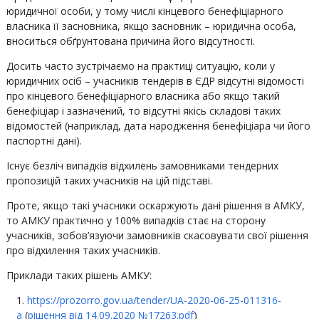
юридичної особи, у тому числі кінцевого бенефіціарного
власника її засновника, якщо засновник – юридична особа,
вноситься обґрунтована причина його відсутності.
Досить часто зустрічаємо на практиці ситуацію, коли у
юридичних осіб – учасників тендерів в ЄДР відсутні відомості
про кінцевого бенефіціарного власника або якщо такий
бенефіціар і зазначений, то відсутні якісь складові таких
відомостей (наприклад, дата народження бенефіціара чи його
паспортні дані).
Існує безліч випадків відхилень замовниками тендерних
пропозицій таких учасників на цій підставі.
Проте, якщо такі учасники оскаржують дані рішення в АМКУ,
то АМКУ практично у 100% випадків стає на сторону
учасників, зобов’язуючи замовників скасовувати свої рішення
про відхилення таких учасників.
Приклади таких рішень АМКУ:
https://prozorro.gov.ua/tender/UA-2020-06-25-011316-
a
(
рішення від 14.09.2020 №17263.pdf
)