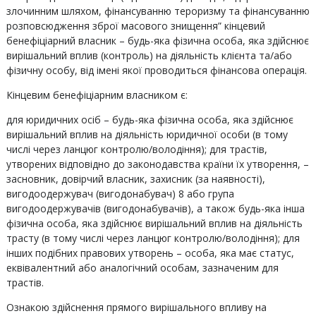
злочинним шляхом, фінансуванню тероризму та фінансуванню
розповсюдження зброї масового знищення” кінцевий
бенефіціарний власник – будь-яка фізична особа, яка здійснює
вирішальний вплив (контроль) на діяльність клієнта та/або
фізичну особу, від імені якої проводиться фінансова операція.
Кінцевим бенефіціарним власником є:
для юридичних осіб – будь-яка фізична особа, яка здійснює
вирішальний вплив на діяльність юридичної особи (в тому
числі через ланцюг контролю/володіння); для трастів,
утворених відповідно до законодавства країни їх утворення, –
засновник, довірчий власник, захисник (за наявності),
вигодоодержувач (вигодонабувач) 8 або група
вигодоодержувачів (вигодонабувачів), а також будь-яка інша
фізична особа, яка здійснює вирішальний вплив на діяльність
трасту (в тому числі через ланцюг контролю/володіння); для
інших подібних правових утворень – особа, яка має статус,
еквівалентний або аналогічний особам, зазначеним для
трастів.
Ознакою здійснення прямого вирішального впливу на