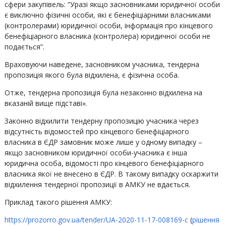
сфери закупівель: “Уразі якщо засновниками юридичної особи
є виключно фізичні особи, які є бенефіціарними власниками
(контролерами) юридичної особи, інформація про кінцевого
бенефіціарного власника (контролера) юридичної особи не
подається”.
Враховуючи наведене, засновником учасника, тендерна
пропозиція якого була відхилена, є фізична особа.
Отже, тендерна пропозиція була незаконно відхилена на
вказаній вище підставі».
Законно відхилити тендерну пропозицію учасника через
відсутність відомостей про кінцевого бенефіціарного
власника в ЄДР замовник може лише у одному випадку –
якщо засновником юридичної особи-учасника є інша
юридична особа, відомості про кінцевого бенефіціарного
власника якої не внесено в ЄДР. В такому випадку оскаржити
відхилення тендерної пропозиції в АМКУ не вдається.
Приклад такого рішення АМКУ:
https://prozorro.gov.ua/tender/UA-2020-11-17-008169-c
(
рішення