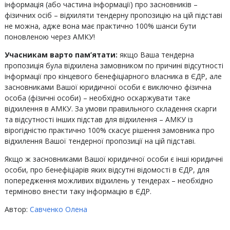
інформація (або частина інформації) про засновників –
фізичних осіб – відхиляти тендерну пропозицію на цій підставі
не можна, адже вона має практично 100% шанси бути
поновленою через АМКУ!
Учасникам варто пам’ятати:
якщо Ваша тендерна
пропозиція була відхилена замовником по причині відсутності
інформації про кінцевого бенефіціарного власника в ЄДР, але
засновниками Вашої юридичної особи є виключно фізична
особа (фізичні особи) – необхідно оскаржувати таке
відхилення в АМКУ. За умови правильного складення скарги
та відсутності інших підстав для відхилення – АМКУ із
вірогідністю практично 100% скасує рішення замовника про
відхилення Вашої тендерної пропозиції на цій підставі.
Якщо ж засновниками Вашої юридичної особи є інші юридичні
особи, про бенефіціарів яких відсутні відомості в ЄДР, для
попередження можливих відхилень у тендерах – необхідно
терміново внести таку інформацію в ЄДР.
Автор:
Савченко Олена