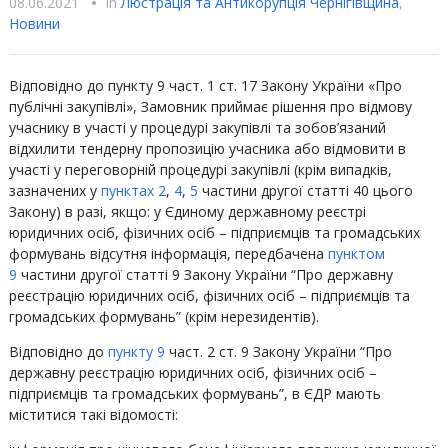
08.06.2021
•
In
Люстрацiя та Антикорупцiя Чернігівщина
,
Новини
Відповідно до пункту 9 част. 1 ст. 17 Закону України «Про
публічні закупівлі», Замовник приймає рішення про відмову
учаснику в участі у процедурі закупівлі та зобов’язаний
відхилити тендерну пропозицію учасника або відмовити в
участі у переговорній процедурі закупівлі (крім випадків,
зазначених у
пунктах 2
,
4
,
5
частини другої статті 40 цього
Закону) в разі, якщо: у Єдиному державному реєстрі
юридичних осіб, фізичних осіб – підприємців та громадських
формувань відсутня інформація, передбачена
пунктом
9
частини другої статті 9 Закону України “Про державну
реєстрацію юридичних осіб, фізичних осіб – підприємців та
громадських формувань” (крім нерезидентів).
Відповідно до
пункту 9
част. 2 ст. 9 Закону України “Про
державну реєстрацію юридичних осіб, фізичних осіб –
підприємців та громадських формувань”, в ЄДР мають
міститися такі відомості: