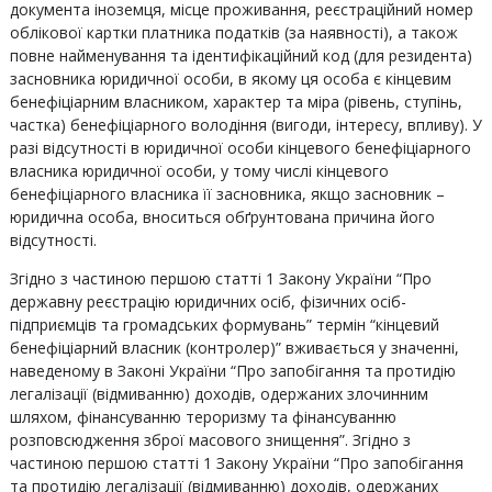
документа іноземця, місце проживання, реєстраційний номер
облікової картки платника податків (за наявності), а також
повне найменування та ідентифікаційний код (для резидента)
засновника юридичної особи, в якому ця особа є кінцевим
бенефіціарним власником, характер та міра (рівень, ступінь,
частка) бенефіціарного володіння (вигоди, інтересу, впливу). У
разі відсутності в юридичної особи кінцевого бенефіціарного
власника юридичної особи, у тому числі кінцевого
бенефіціарного власника її засновника, якщо засновник –
юридична особа, вноситься обґрунтована причина його
відсутності.
Згідно з частиною першою статті 1 Закону України “Про
державну реєстрацію юридичних осіб, фізичних осіб-
підприємців та громадських формувань” термін “кінцевий
бенефіціарний власник (контролер)” вживається у значенні,
наведеному в Законі України “Про запобігання та протидію
легалізації (відмиванню) доходів, одержаних злочинним
шляхом, фінансуванню тероризму та фінансуванню
розповсюдження зброї масового знищення”. Згідно з
частиною першою статті 1 Закону України “Про запобігання
та протидію легалізації (відмиванню) доходів, одержаних