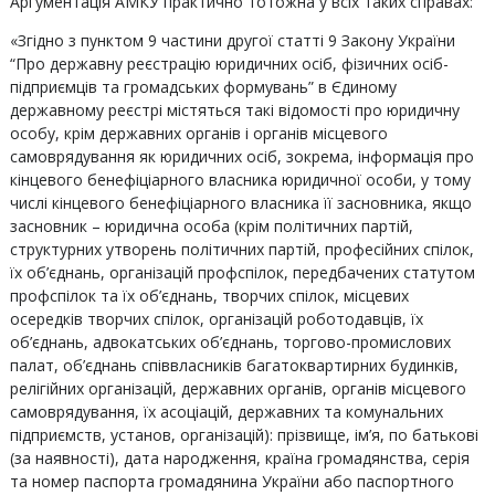
Аргументація АМКУ практично тотожна у всіх таких справах:
«Згідно з пунктом 9 частини другої статті 9 Закону України
“Про державну реєстрацію юридичних осіб, фізичних осіб-
підприємців та громадських формувань” в Єдиному
державному реєстрі містяться такі відомості про юридичну
особу, крім державних органів і органів місцевого
самоврядування як юридичних осіб, зокрема, інформація про
кінцевого бенефіціарного власника юридичної особи, у тому
числі кінцевого бенефіціарного власника її засновника, якщо
засновник – юридична особа (крім політичних партій,
структурних утворень політичних партій, професійних спілок,
їх об’єднань, організацій профспілок, передбачених статутом
профспілок та їх об’єднань, творчих спілок, місцевих
осередків творчих спілок, організацій роботодавців, їх
об’єднань, адвокатських об’єднань, торгово-промислових
палат, об’єднань співвласників багатоквартирних будинків,
релігійних організацій, державних органів, органів місцевого
самоврядування, їх асоціацій, державних та комунальних
підприємств, установ, організацій): прізвище, ім’я, по батькові
(за наявності), дата народження, країна громадянства, серія
та номер паспорта громадянина України або паспортного