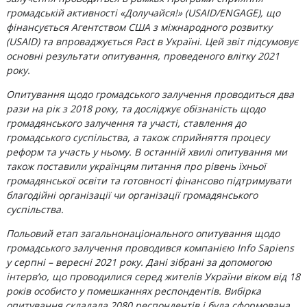
громадській активності «Долучайся!» (USAID/ENGAGE), що
фінансується Агентством США з міжнародного розвитку
(USAID) та впроваджується Pact в Україні. Цей звіт підсумовує
основні результати опитування, проведеного влітку 2021
року.
Опитування щодо громадського залучення проводиться два
рази на рік з 2018 року, та досліджує обізнаність щодо
громадянського залучення та участі, ставлення до
громадського суспільства, а також сприйняття процесу
реформ та участь у ньому. В останній хвилі опитування ми
також поставили українцям питання про рівень їхньої
громадянської освіти та готовності фінансово підтримувати
благодійні організації чи організації громадянського
суспільства.
Польовий етап загальнонаціонального опитування щодо
громадського залучення проводився компанією Info Sapiens
у серпні – вересні 2021 року. Дані зібрані за допомогою
інтерв’ю, що проводилися серед жителів України віком від 18
років особисто у помешканнях респондентів. Вибірка
опитування складала 2080 респондентів і була сформована