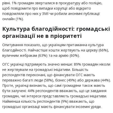
рівні. 1% громадян зверталися в прокуратуру або поліцію,
щоб повідомити про випадки корупції aбо відкрито
повідомляли про них у ЗМІ чи робили анонімні публікації
онлайн (1%).
Культура благодійності: громадські
організації не в пріоритеті
Опитування показало, що українцям притаманна культура
благодійності. Найчастіше кошти жертвують на церкву (66%),
вуличним жебракам (63%) та на армію (60%).
ОГС українці підтримують значно менше: 89% громадян ніколи
не жертвували на громадські ініціативи. Більшість
респондентів переконані, що фінансувати ОГС мають
переважно багаті люди (58%), бізнес (49%) або держава (44%).
Проте, українці визнають, що самі громадяни також мають
бути залучені: 44% респондентів вважають, що це завдання
громадян, чиї інтереси представляють громадські ініціативи.
Найменша кількість респондентів (9%) вважають, що
громадські організації мають фінансувати іноземні уряди.