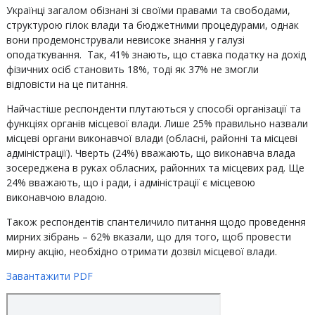
Українці загалом обізнані зі своїми правами та свободами,
структурою гілок влади та бюджетними процедурами, однак
вони продемонстрували невисоке знання у галузі
оподаткування. Так, 41% знають, що ставка податку на дохід
фізичних осіб становить 18%, тоді як 37% не змогли
відповісти на це питання.
Найчастіше респонденти плутаються у способі організації та
функціях органів місцевої влади. Лише 25% правильно назвали
місцеві органи виконавчої влади (обласні, районні та місцеві
адміністрації). Чверть (24%) вважають, що виконавча влада
зосереджена в руках обласних, районних та місцевих рад. Ще
24% вважають, що і ради, і адміністрації є місцевою
виконавчою владою.
Також респондентів спантеличило питання щодо проведення
мирних зібрань – 62% вказали, що для того, щоб провести
мирну акцію, необхідно отримати дозвіл місцевої влади.
Завантажити PDF