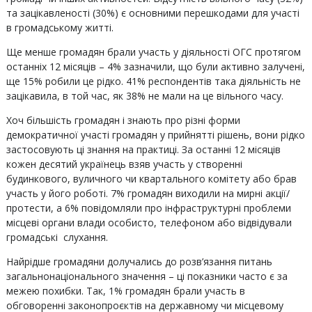
та зацікавленості (30%) є основними перешкодами для участі
в громадському житті.
Ще менше громадян брали участь у діяльності ОГС протягом
останніх 12 місяців – 4% зазначили, що були активно залучені,
ще 15% робили це рідко. 41% респондентів така діяльність не
зацікавила, в той час, як 38% не мали на це вільного часу.
Хоч більшість громадян і знають про різні форми
демократичної участі громадян у прийнятті рішень, вони рідко
застосовують ці знання на практиці. За останні 12 місяців
кожен десятий українець взяв участь у створенні
будинкового, вуличного чи квартального комітету або брав
участь у його роботі. 7% громадян виходили на мирні акції/
протести, а 6% повідомляли про інфраструктурні проблеми
місцеві органи влади особисто, телефоном або відвідували
громадські слухання.
Найрідше громадяни долучались до розв’язання питань
загальнонаціонального значення – ці показники часто є за
межею похибки. Так, 1% громадян брали участь в
обговоренні законопроєктів на державному чи місцевому