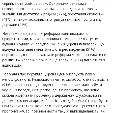
сприймають успіх реформ. Основними ознаками
незворотності позитивних змін респонденти вказують
збільшення достатку їх родини (55%), зростання економіки
(49%), а також можливість отримувати якісні послуги від
держави (41%).
Незалежно від того, які реформи вони вважають
пріоритетними, майже половина громадян (45%) ще не
відчули жодних їх наслідків. Лише 2% українців вказали, що
відчули позитивні зміни. Більшість респондентів (51%)
переконані, що на результати реформи можна очікувати не
раніше ніж через 4-5 років, а ще третина (29%) вагаються з
відповіддю.
Говорячи про корупцію, українці демонструють певну
непослідовність. Незважаючи на те, що абсолютна більшість
(91%) переконані, що корумповані чиновники мають бути
усунені з посади, 66% респондентів вважають, що якщо
можна розв’язати проблему з державним службовцем за
допомогою винагороди, більшість людей в Україні спробують
цим скористатися. Хоча 65% погоджуються, що кожен, хто
пропонує хабар, повинен нести таку ж відповідальність, як і