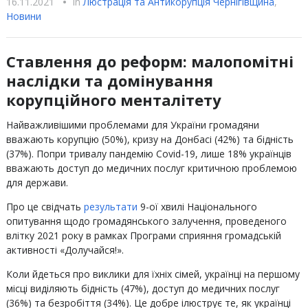
16.11.2021
•
In
Люстрацiя та Антикорупцiя Чернігівщина
,
Новини
Ставлення до реформ: малопомітні
наслідки та домінування
корупційного менталітету
Найважливішими проблемами для України громадяни
вважають корупцію (50%), кризу на Донбасі (42%) та бідність
(37%). Попри тривалу пандемію Covid-19, лише 18% українців
вважають доступ до медичних послуг критичною проблемою
для держави.
Про це свідчать
результати
9-ої хвилі Національного
опитування щодо громадянського залучення, проведеного
влітку 2021 року в рамках Програми сприяння громадській
активності «Долучайся!».
Коли йдеться про виклики для їхніх сімей, українці на першому
місці виділяють бідність (47%), доступ до медичних послуг
(36%) та безробіття (34%). Це добре ілюструє те, як українці