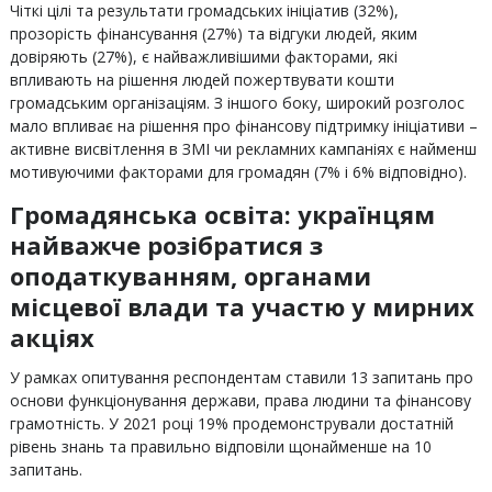
Чіткі цілі та результати громадських ініціатив (32%),
прозорість фінансування (27%) та відгуки людей, яким
довіряють (27%), є найважливішими факторами, які
впливають на рішення людей пожертвувати кошти
громадським організаціям. З іншого боку, широкий розголос
мало впливає на рішення про фінансову підтримку ініціативи –
активне висвітлення в ЗМІ чи рекламних кампаніях є найменш
мотивуючими факторами для громадян (7% і 6% відповідно).
Громадянська освіта: українцям
найважче розібратися з
оподаткуванням, органами
місцевої влади та участю у мирних
акціях
У рамках опитування респондентам ставили 13 запитань про
основи функціонування держави, права людини та фінансову
грамотність. У 2021 році 19% продемонстрували достатній
рівень знань та правильно відповіли щонайменше на 10
запитань.