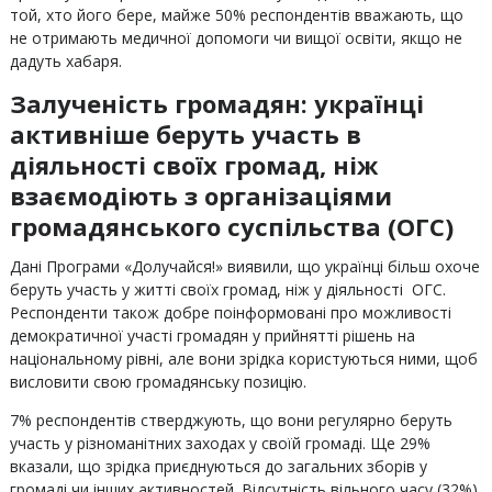
той, хто його бере, майже 50% респондентів вважають, що
не отримають медичної допомоги чи вищої освіти, якщо не
дадуть хабаря.
Залученість громадян: українці
активніше беруть участь в
діяльності своїх громад, ніж
взаємодіють з організаціями
громадянського суспільства (ОГС)
Дані Програми «Долучайся!» виявили, що українці більш охоче
беруть участь у житті своїх громад, ніж у діяльності ОГС.
Респонденти також добре поінформовані про можливості
демократичної участі громадян у прийнятті рішень на
національному рівні, але вони зрідка користуються ними, щоб
висловити свою громадянську позицію.
7% респондентів стверджують, що вони регулярно беруть
участь у різноманітних заходах у своїй громаді. Ще 29%
вказали, що зрідка приєднуються до загальних зборів у
громаді чи інших активностей. Відсутність вільного часу (32%)