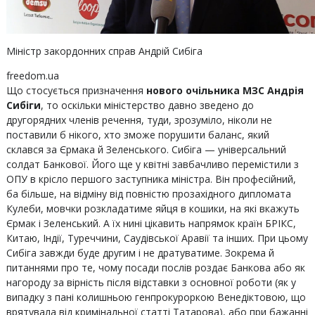
Міністр закордонних справ Андрій Сибіга
freedom.ua
Що стосується призначення
нового очільника МЗС Андрія
Сибіги
, то оскільки міністерство давно зведено до
другорядних членів речення, туди, зрозуміло, ніколи не
поставили б нікого, хто зможе порушити баланс, який
склався за Єрмака й Зеленського. Сибіга — універсальний
солдат Банкової. Його ще у квітні завбачливо перемістили з
ОПУ в крісло першого заступника міністра. Він професійний,
ба більше, на відміну від повністю прозахідного дипломата
Кулеби, мовчки розкладатиме яйця в кошики, на які вкажуть
Єрмак і Зеленський. А їх нині цікавить напрямок країн БРІКС,
Китаю, Індії, Туреччини, Саудівської Аравії та інших. При цьому
Сибіга завжди буде другим і не дратуватиме. Зокрема й
питаннями про те, чому посади послів роздає Банкова або як
нагороду за вірність після відставки з основної роботи (як у
випадку з пані колишньою генпрокуроркою Венедіктовою, що
врятувала від кримінальної статті Татарова), або при бажанні