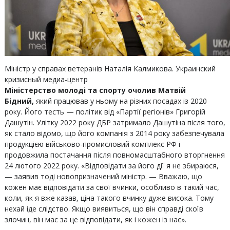
Міністр у справах ветеранів Наталія Калмикова.
Украинский
кризисный медиа-центр
Міністерство молоді та спорту очолив Матвій
Бідний,
який працював у ньому на різних посадах із 2020
року. Його тесть — політик від «Партії регіонів» Григорій
Дашутін. Улітку 2022 року ДБР затримало Дашутіна після того,
як стало відомо, що його компанія з 2014 року забезпечувала
продукцією військово-промисловий комплекс РФ і
продовжила постачання після повномасштабного вторгнення
24 лютого 2022 року. «Відповідати за його дії я не збираюся,
— заявив тоді новопризначений міністр. — Вважаю, що
кожен має відповідати за свої вчинки, особливо в такий час,
коли, як я вже казав, ціна такого вчинку дуже висока. Тому
нехай іде слідство. Якщо виявиться, що він справді скоїв
злочин, він має за це відповідати, як і кожен із нас».