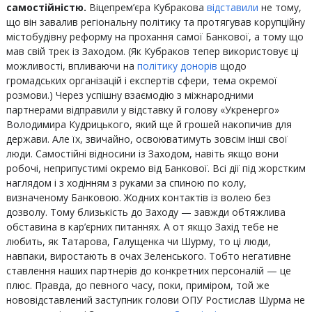
самостійністю.
Віцепрем’єра Кубракова
відставили
не тому,
що він завалив регіональну політику та протягував корупційну
містобудівну реформу на прохання самої Банкової, а тому що
мав свій трек із Заходом. (Як Кубраков тепер використовує ці
можливості, впливаючи на
політику донорів
щодо
громадських організацій і експертів сфери, тема окремої
розмови.) Через успішну взаємодію з міжнародними
партнерами відправили у відставку й голову «Укренерго»
Володимира Кудрицького, який ще й грошей накопичив для
держави. Але їх, звичайно, освоюватимуть зовсім інші свої
люди. Самостійні відносини із Заходом, навіть якщо вони
робочі, неприпустимі окремо від Банкової. Всі дії під жорстким
наглядом і з ходінням з руками за спиною по колу,
визначеному Банковою. Жодних контактів із волею без
дозволу. Тому близькість до Заходу — завжди обтяжлива
обставина в кар’єрних питаннях. А от якщо Захід тебе не
любить, як Татарова, Галущенка чи Шурму, то ці люди,
навпаки, виростають в очах Зеленського. Тобто негативне
ставлення наших партнерів до конкретних персоналій — це
плюс. Правда, до певного часу, поки, приміром, той же
нововідставлений заступник голови ОПУ Ростислав Шурма не