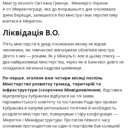
Міністр екології Світлана Гринчук.
Міненерго України
А от Мінреінтеграції, яке до вчорашнього дня очолювала
Ірина Верещук, залишилося без міністра і має перспективу
влитися в Мінрегіон.
Ліквідація В.О.
П’ять міністерств в уряді очолювали нікому не відомі
чиновники, які тимчасово виконували обов’язки міністра.
Дехто з них — роками. Як у Мінкульті. Але в цьому списку —
два найвразливіші міністерства, через які в Банкової довго не
складалася загальна кадрова шахівниця.
По-перше
,
оголене вже чотири місяці поспіль
Міністерство розвитку громад, територій та
інфраструктури (скорочено Мінвідновлення).
Відставка
віцепрем’єра Кубракова відбулася на тлі заяви
парламентського комітету та постанови Ради про провал
Кубракова в напрямі регіональної політики й необхідність
розділити міністерство, повернувши стару конфігурацію —
Мінрегіон і Мінінфраструктури. Протягом певного часу
основним претендентом на один із портфелів був колишній