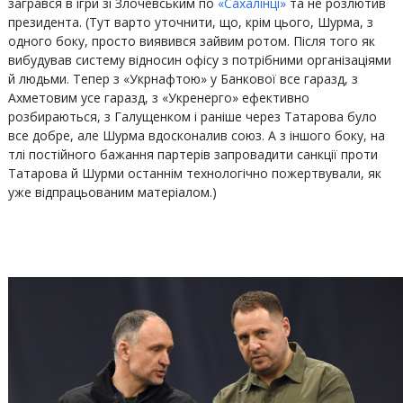
загрався в ігри зі Злочевським по
«Сахалінці»
та не розлютив
президента. (Тут варто уточнити, що, крім цього, Шурма, з
одного боку, просто виявився зайвим ротом. Після того як
вибудував систему відносин офісу з потрібними організаціями
й людьми. Тепер з «Укрнафтою» у Банкової все гаразд, з
Ахметовим усе гаразд, з «Укренерго» ефективно
розбираються, з Галущенком і раніше через Татарова було
все добре, але Шурма вдосконалив союз. А з іншого боку, на
тлі постійного бажання партерів запровадити санкції проти
Татарова й Шурми останнім технологічно пожертвували, як
уже відпрацьованим матеріалом.)