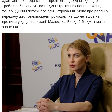
адаптації законодавства і євроінтеграції. Однак для цього
треба позбавити Мін’юст адміністративних повноважень,
тобто функцій поточного адміністрування. Мова про реальну
передачу цих повноважень громадам, на що не пішов на
противагу децентралізації Малюська. Влада й бюджет мають
значення.