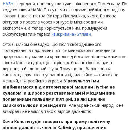
НАБУ
зсередини, повернувши туди звільненого Гізо Углаву. По
ходу ховаючи НАЗК. По суті, ми є свідками публічного падіння
голови Нацагентства Віктора Павлущика, якого Банкова
віртуозно провела через конкурс із міжнародними
експертами, а тепер користується ним, примушуючи
обслуговувати інтереси
«викривача» Углави.
Отже, цілком очевидно, що після сьогоднішнього
голосування в парламенті «5–6» менеджерів президента
продовжать управляти країною від його імені, зневажаючи не
тільки Конституцію, що закріплює баланс гілок влади в
державі, а й здоровий глузд. Тому що розбалансована
система державного управління під час війни — виклик не
менший, ніж російська агресія.
У результаті ми
відбиваємося від авторитарної машини Путіна не
кулаком, а широко розставленими й місцями вже
поламаними пальцями п’ятірні, за які цинічно
смикають люди президента.
Але український народ їх не
вибирав і не наділяв такою відповідальністю.
Хоча
Конституція говорить про пряму політичну
відповідальність членів Кабміну, призначених