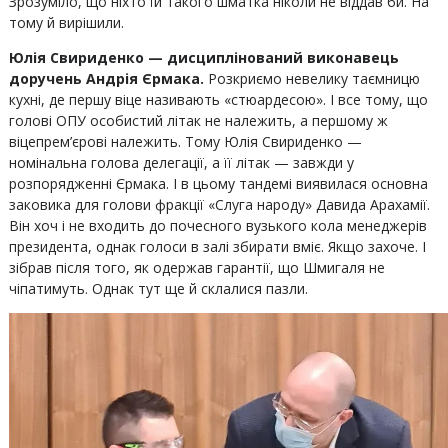
Зрозуміло, що ніхто їй такого шматка ніколи не віддав би. На
тому й вирішили.
Юлія Свириденко — дисциплінований виконавець
доручень Андрія Єрмака.
Розкриємо невелику таємницю
кухні, де першу віце називають «стюардесою». І все тому, що
голові ОПУ особистий літак не належить, а першому ж
віцепрем’єрові належить. Тому Юлія Свириденко —
номінальна голова делегації, а її літак — завжди у
розпорядженні Єрмака. І в цьому тандемі виявилася основна
заковика для голови фракції «Слуга народу» Давида Арахамії.
Він хоч і не входить до почесного вузького кола менеджерів
президента, однак голоси в залі збирати вміє. Якщо захоче. І
зібрав після того, як одержав гарантії, що Шмигаля не
чіпатимуть. Однак тут ще й склалися пазли.