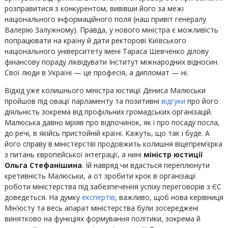
розправитися з конкурентом, вивівши його за межі
національного інформаційного поля (наш привіт генералу
Валерію Залужному). Правда, у нового міністра є можливість
попрацювати на країну й дати ректорові Київського
національного університету імені Тараса Шевченко ділову
фінансову пораду ліквідувати Інститут міжнародних відносин.
Свої люди в Україні — це професія, а дипломат — ні.
Відхід уже колишнього міністра юстиції Дениса Малюськи
пройшов під овації парламенту та позитивні
відгуки
про його
діяльність зокрема від профільних громадських організацій.
Малюська давно мріяв про відпочинок, як і про посаду посла,
до речі, в якійсь пристойній країні. Кажуть, що так і буде. А
його справу в міністерстві продовжить колишня віцепрем’єрка
з питань європейської інтеграції, а нині
міністр юстиції
Ольга Стефанішина
. Їй навряд чи вдасться переплюнути
кретивність Малюськи, а от зробити крок в організації
роботи міністерства під забезпечення успіху переговорів з ЄС
доведеться. На думку
експертів
, важливо, щоб нова керівниця
Мін’юсту та весь апарат міністерства були зосереджені
винятково на функціях формування політики, зокрема й