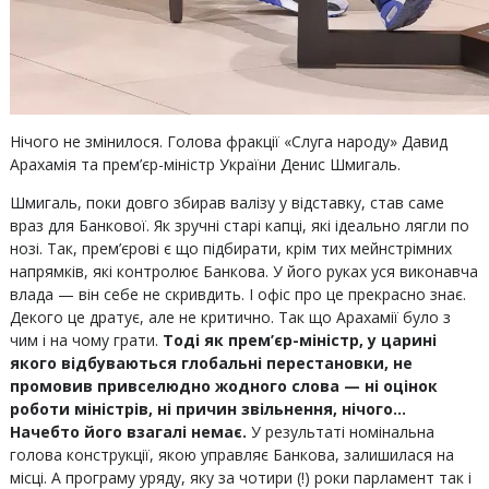
Нічого не змінилося. Голова фракції «Слуга народу» Давид
Арахамія та прем’єр-міністр України Денис Шмигаль.
Шмигаль, поки довго збирав валізу у відставку, став саме
враз для Банкової. Як зручні старі капці, які ідеально лягли по
нозі. Так, прем’єрові є що підбирати, крім тих мейнстрімних
напрямків, які контролює Банкова. У його руках уся виконавча
влада — він себе не скривдить. І офіс про це прекрасно знає.
Декого це дратує, але не критично. Так що Арахамії було з
чим і на чому грати.
Тоді як прем’єр-міністр, у царині
якого відбуваються глобальні перестановки, не
промовив привселюдно жодного слова — ні оцінок
роботи міністрів, ні причин звільнення, нічого…
Начебто його взагалі немає.
У результаті номінальна
голова конструкції, якою управляє Банкова, залишилася на
місці. А програму уряду, яку за чотири (!) роки парламент так і