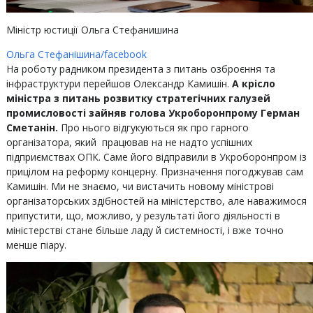
Міністр юстиції Ольга Стефанишина
Ольга Стефанішина/facebook
На роботу радником президента з питань озброєння та
інфраструктури перейшов Олександр Камишін.
А крісло
міністра з питань розвитку стратегічних галузей
промисловості зайняв голова Укроборонпрому Герман
Сметанін.
Про нього відгукуються як про гарного
організатора, який працював на не надто успішних
підприємствах ОПК. Саме його відправили в Укроборонпром із
прицілом на реформу концерну. Призначення погоджував сам
Камишін. Ми не знаємо, чи вистачить новому міністрові
організаторських здібностей на міністерство, але наважимося
припустити, що, можливо, у результаті його діяльності в
міністерстві стане більше ладу й системності, і вже точно
менше піару.