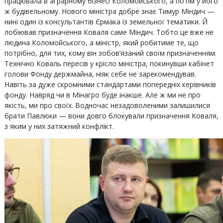
працювала в аграрному бізнесі Коломойського, а потім у його
ж будівельному. Нового міністра добре знає Тимур Міндич —
нині один із консультантів Єрмака із земельної тематики. Й
лобіював призначення Коваля саме Міндич. Тобто це вже не
людина Коломойського, а міністр, який робитиме те, що
потрібно, для тих, кому він зобов’язаний своїм призначенням.
Технічно Коваль пересів у крісло міністра, покинувши кабінет
голови Фонду держмайна, ніяк себе не зарекомендував.
Навіть за дуже скромними стандартами попередніх керівників
фонду. Навряд чи в Мінагро буде інакше. Але ж ми не про
якість, ми про своїх. Водночас незадоволеними залишилися
брати Павлюки — вони довго блокували призначення Коваля,
з яким у них затяжний конфлікт.