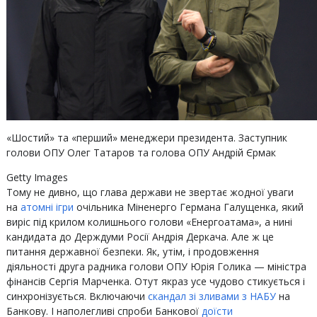
«Шостий» та «перший» менеджери президента. Заступник
голови ОПУ Олег Татаров та голова ОПУ Андрій Єрмак
Getty Images
Тому не дивно, що глава держави не звертає жодної уваги
на
атомні ігри
очільника Міненерго Германа Галущенка, який
виріс під крилом колишнього голови «Енергоатама», а нині
кандидата до Держдуми Росії Андрія Деркача. Але ж це
питання державної безпеки. Як, утім, і продовження
діяльності друга радника голови ОПУ Юрія Голика — міністра
фінансів Сергія Марченка. Отут якраз усе чудово стикується і
синхронізується. Включаючи
скандал зі зливами з НАБУ
на
Банкову. І наполегливі спроби Банкової
доїсти