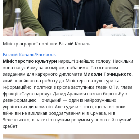
Міністр аграрної політики Віталій Коваль.
Віталій Коваль/Facebook
Міністерство культури
нарешті знайшло голову. Наскільки
вона пасує йому за розміром, побачимо. Та основним
завданням для кар’єрного дипломата
Миколи Точицького
,
який перейшов на роботу до Міністерства культури та
інформаційної політики з крісла заступника глави ОПУ, глава
фракції «Слуга народу» Давид Арахамія назвав боротьбу з
дезінформацією. Точицький — один із найрозумніших
українських дипломатів. Але судячи з того, що за всі роки
війни він не викликав роздратування ні в Єрмака, ні в
Зеленського, в пакеті з гнучким розумом у нього є й гнучкий
хребет.