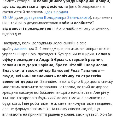
Замість створення
коаліційного уряду народної довіри,
що складається з професіоналів
(ця обговорювана в
суспільстві й політикумі
ідея з подачі
ZN.UA
дуже
дратувала Володимира Зеленського
), парламент
нині технічно доукомплектував
Кабмін особистої
відданості президентові
. І його найближчому оточенню,
відповідно.
Насправді, коли Володимир Зеленський на всю
країну
заявив
про 5–6 менеджерів, на яких він опирається в
управлінні країною, президент був гранично щирим.
Голова
офісу президента Андрій Єрмак, старший радник
голови ОПУ Дар’я Зарівна, брати Віталій і Владислав
Власюки, а також ейчар Банкової Роза Тапанова —
люди, які нині визначають політику та стратегію
воюючої держави.
Звичайно, варто було б до цього списку
«шостим» включити товариша Татарова, котрий як дорога
хрещена виконує всі бажання вищого начальства. Але річ у
тім, що Татарова в будь-який момент можна замінити на
будь-кого. І він робитиме те ж саме: виконуватиме завдання,
але не формулюватиме їх. На цьому список людей, що
впливають на прийняття рішень у країні, закінчується. Хоч би