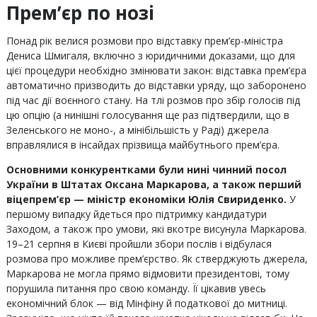
Прем’єр по нозі
Понад рік велися розмови про відставку прем’єр-міністра
Дениса Шмигаля, включно з юридичними доказами, що для
цієї процедури необхідно змінювати закон: відставка прем’єра
автоматично призводить до відставки уряду, що заборонено
під час дії воєнного стану. На тлі розмов про збір голосів під
цю опцію (а нинішні голосування ще раз підтвердили, що в
Зеленського не моно-, а мінібільшість у Раді) джерела
вправлялися в інсайдах прізвища майбутнього прем’єра.
Основними конкурентками були нині чинний посол
України в Штатах Оксана Маркарова, а також перший
віцепрем’єр — міністр економіки Юлія Свириденко.
У
першому випадку йдеться про підтримку кандидатури
Заходом, а також про умови, які вкотре висунула Маркарова.
19–21 серпня в Києві пройшли збори послів і відбулася
розмова про можливе прем’єрство. Як стверджують джерела,
Маркарова не могла прямо відмовити президентові, тому
порушила питання про свою команду. Її цікавив увесь
економічний блок — від Мінфіну й податкової до митниці.