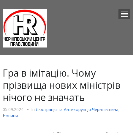
Гра в імітацію. Чому
прізвища нових міністрів
нічого не значать
05.09.2024
•
In
Люстрацiя та Антикорупцiя Чернігівщина
,
Новини