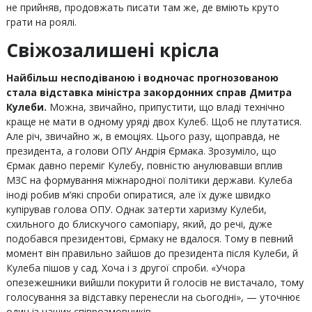
не прийняв, продовжать писати там же, де вміють круто
грати на роялі.
Свіжозалишені крісла
Найбільш несподіваною і водночас прогнозованою
стала відставка міністра закордонних справ Дмитра
Кулеби.
Можна, звичайно, припустити, що владі технічно
краще не мати в одному уряді двох Кулеб. Щоб не плутатися.
Але річ, звичайно ж, в емоціях. Цього разу, щоправда, не
президента, а голови ОПУ Андрія Єрмака. Зрозуміло, що
Єрмак давно переміг Кулебу, повністю анулювавши вплив
МЗС на формування міжнародної політики держави. Кулеба
іноді робив м’які спроби опиратися, але їх дуже швидко
купірував голова ОПУ. Однак затерти харизму Кулеби,
схильного до блискучого самопіару, який, до речі, дуже
подобався президентові, Єрмаку не вдалося. Тому в певний
момент він правильно зайшов до президента після Кулеби, й
Кулеба пішов у сад. Хоча і з другої спроби. «Учора
опезежешники вийшли покурити й голосів не вистачало, тому
голосування за відставку перенесли на сьогодні», — уточнює
один із наших співрозмовників.