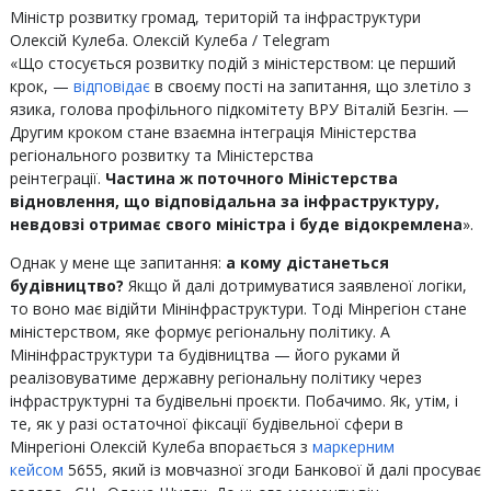
Міністр розвитку громад, територій та інфраструктури
Олексій Кулеба.
Олексій Кулеба / Telegram
«Що стосується розвитку подій з міністерством: це перший
крок, —
відповідає
в своєму пості на запитання, що злетіло з
язика, голова профільного підкомітету ВРУ Віталій Безгін. —
Другим кроком стане взаємна інтеграція Міністерства
регіонального розвитку та Міністерства
реінтеграції.
Частина ж поточного Міністерства
відновлення, що відповідальна за інфраструктуру,
невдовзі отримає свого міністра і буде відокремлена
».
Однак у мене ще запитання:
а кому дістанеться
будівництво?
Якщо й далі дотримуватися заявленої логіки,
то воно має відійти Мінінфраструктури. Тоді Мінрегіон стане
міністерством, яке формує регіональну політику. А
Мінінфраструктури та будівництва — його руками й
реалізовуватиме державну регіональну політику через
інфраструктурні та будівельні проєкти. Побачимо. Як, утім, і
те, як у разі остаточної фіксації будівельної сфери в
Мінрегіоні Олексій Кулеба впорається з
маркерним
кейсом
5655, який із мовчазної згоди Банкової й далі просуває