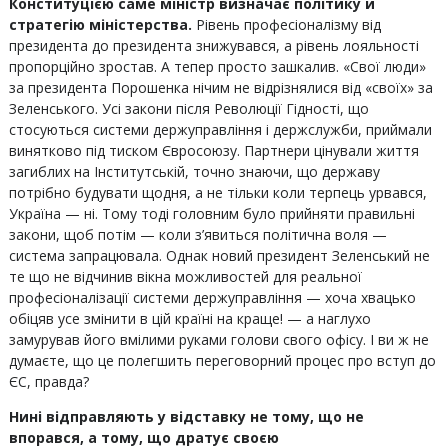
Конституцією саме міністр визначає політику й
стратегію міністерства.
Рівень професіоналізму від
президента до президента знижувався, а рівень лояльності
пропорційно зростав. А тепер просто зашкалив. «Свої люди»
за президента Порошенка нічим не відрізнялися від «своїх» за
Зеленського. Усі закони після Революції Гідності, що
стосуються системи держуправління і держслужби, приймали
винятково під тиском Євросоюзу. Партнери цінували життя
загиблих на Інститутській, точно знаючи, що державу
потрібно будувати щодня, а не тільки коли терпець урвався,
Україна — ні. Тому тоді головним було прийняти правильні
закони, щоб потім — коли з’явиться політична воля —
система запрацювала. Однак новий президент Зеленський не
те що не відчинив вікна можливостей для реальної
професіоналізації системи держуправління — хоча хвацько
обіцяв усе змінити в цій країні на краще! — а наглухо
замурував його вмілими руками голови свого офісу. І ви ж не
думаєте, що це полегшить переговорний процес про вступ до
ЄС, правда?
Нині відправляють у відставку не тому, що не
впорався, а тому, що дратує своєю