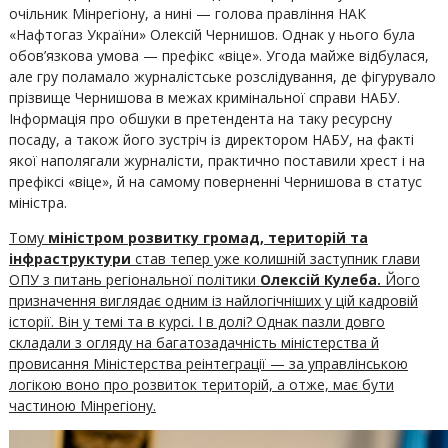
очільник Мінрегіону, а нині — голова правління НАК
«Нафтогаз України» Олексій Чернишов. Однак у нього була
обов’язкова умова — префікс «віце». Угода майже відбулася,
але гру поламало журналістське розслідування, де фігурувало
прізвище Чернишова в межах кримінальної справи НАБУ.
Інформація про обшуки в претендента на таку ресурсну
посаду, а також його зустріч із директором НАБУ, на факті
якої наполягали журналісти, практично поставили хрест і на
префіксі «віце», й на самому поверненні Чернишова в статус
міністра.
Тому
міністром розвитку громад, територій та
інфраструктури
став тепер уже колишній заступник глави
ОПУ з питань регіональної політики
Олексій Кулеба.
Його
призначення виглядає одним із найлогічніших у цій кадровій
історії. Він у темі та в курсі. І в долі? Однак пазли довго
складали з огляду на багатозадачність міністерства й
провисання Міністерства реінтеграції — за управлінською
логікою воно про розвиток територій, а отже, має бути
частиною Мінрегіону.