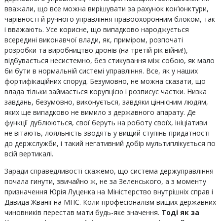
вважали, що все можна вирішувати за рахунок кон’юнктури,
чарівності й ручного управління правоохоронним блоком, так
і вважають. Усе корисне, що випадково народжується
всередині виконавчої влади, як, приміром, розпочаті
розробки та виробництво дронів (на третій рік війни!),
відбувається несистемно, без стикування між собою, як мало
би бути в нормальній системі управління. Все, як у наших
фортифікаційних споруд. Безумовно, не можна сказати, що
влада тільки займається корупцією і розписує частки. Низка
завдань, безумовно, виконується, завдяки ціннісним людям,
яких ще випадково не вимило з державного апарату. Де
функції дублюються, свої беруть на роботу своїх, ініціативи
не вітають, лояльність зводять у вищий ступінь придатності
до держслужби, і такий негативний добір мультиплікується по
всій вертикалі.
Заради справедливості скажемо, що система держуправління
почала гинути, звичайно ж, не за Зеленського, а з моменту
призначення Юрія Луценка на Міністерство внутрішніх справ і
Давида Жванії на МНС. Коли професіоналізм вищих державних
чиновників перестав мати будь-яке значення.
Тоді
як за