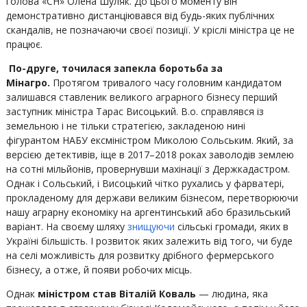
голова «СН» Олена Шуляк. До цього моменту він
демонстративно дистанціювався від будь-яких публічних
скандалів, не позначаючи своєї позиції. У кріслі міністра це не
працює.
По-друге, точилася запекла боротьба за
Мінагро.
Протягом тривалого часу головним кандидатом
залишався ставленик великого аграрного бізнесу перший
заступник міністра Тарас Висоцький. В.о. справлявся із
земельною і не тільки стратегією, закладеною нині
фігурантом НАБУ ексміністром Миколою Сольським. Який, за
версією детективів, іще в 2017–2018 роках заволодів землею
на сотні мільйонів, провернувши махінації з Держкадастром.
Однак і Сольський, і Висоцький чітко рухались у фарватері,
прокладеному для держави великим бізнесом, перетворюючи
нашу аграрну економіку на аргентинський або бразильський
варіант. На своєму шляху
знищуючи
сільські громади, яких в
Україні більшість. І розвиток яких залежить від того, чи буде
на селі можливість для розвитку дрібного фермерського
бізнесу, а отже, й появи робочих місць.
Однак
міністром став Віталій Коваль
— людина, яка