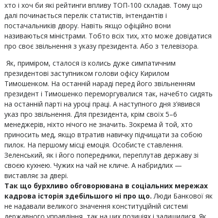
хто і хоч би які рейтинги впливу ТОП-100 складав. Тому що
далі починається перелік статистів, інтендантів і
постачальників двору. Навіть якщо офіційно вони
називаються міністрами. Тобто всіх тих, хто може довідатися
про своє звільнення з указу президента. Або з телевізора.
Як, приміром, сталося із колись дуже симпатичним
президентові заступником голови офісу Кирилом
Тимошенком. На останній нараді перед його звільненням
президент і Тимошенко переморгувалися так, начебто сидять
на останній парті на уроці праці. А наступного дня з’явився
указ про звільнення. Для президента, крім своїх 5–6
менеджерів, ніхто нічого не значить. Зокрема й той, хто
приносить мед, якщо втратив навичку підчищати за собою
пилок. На першому місці емоція. Особисте ставлення.
Зеленський, як і його попередники, переплутав державу зі
своєю кухнею. Чужих на чай не кличе. А набридлих —
виставляє за двері.
Так що бурхливо обговорювана в соціальних мережах
кадрова історія здебільшого ні про що.
Люди Банкової як
не надавали великого значення конституційній системі
державного управління, так на цих позиціях і залишилися. Як