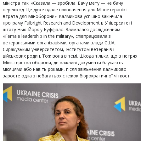
міністра так: «Сказала — зробила. Бачу мету — не бачу
перешкод. Це дуже вдале призначення для Мінветеранів і
втрата для Міноборони». Калмикова успішно закінчила
програму Fulbright Research and Development в Університеті
штату Нью-Йорк у Буффало. Займалася дослідженням
«Female leadership in the military», співпрацювала з
ветеранськими організаціями, органами влади США,
Сиракузьким університетом, Інститутом ветеранів і
військових родин. Тож вона в темі. Шкода тільки, що в нетрях
Міністерства оборони, де важливі документи блукають
місяцями або навіть роками, після звільнення Калмикової
заросте одна з небагатьох стежок бюрократичної чіткості.