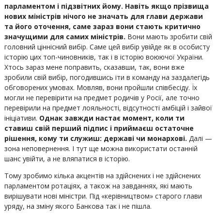
парламентом і підзвітних йому.
Навіть якщо прізвища
нових міністрів нічого не значать для глави держави
та його оточення, саме зараз вони стають критично
значущими для самих міністрів.
Вони мають зробити свій
головний ціннісний вибір. Саме цей вибір увійде як в особисту
історію цих топ-чиновників, так і в історію воюючої України.
Хтось зараз мене поправить, сказавши, так, вони вже
зробили свій вибір, погодившись іти в команду на заздалегідь
обговорених умовах. Мовляв, вони пройшли співбесіду. Їх
могли не перевірити на предмет родичів у Росії, але точно
перевірили на предмет лояльності, відсутності амбіцій і зайвої
ініціативи.
Однак завжди настає момент, коли ти
ставиш свій перший підпис і приймаєш остаточне
рішення, кому ти служиш: державі
чи
монархові.
Далі —
зона неповернення. І тут ще можна використати останній
шанс увійти, а не вляпатися в історію.
Тому зробимо кілька акцентів на здійснених і не здійснених
парламентом ротаціях, а також на завданнях, які мають
вирішувати нові міністри. Під «керівництвом» старого глави
уряду, на зміну якого Банкова так і не пішла.