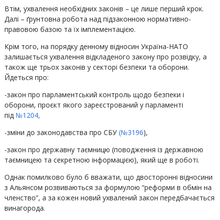
Втім, ухвалення необхідних законів – це лише перший крок.
Далі – ґрунтовна робота над підзаконною нормативно-
правовою базою та їх імплементацією.
Крім того, на порядку денному відносин Україна-НАТО
залишається ухвалення відкладеного закону про розвідку, а
також ще трьох законів у секторі безпеки та оборони.
Йдеться про:
-закон про парламентський контроль щодо безпеки і
оборони, проєкт якого зареєстрований у парламенті
під
№1204,
-зміни до законодавства про СБУ
(№3196
),
-закон про державну таємницю (поводження із державною
таємницею та секретною інформацією), який ще в роботі.
Однак помилково було б вважати, що двосторонні відносини
з Альянсом розвиваються за формулою “реформи в обмін на
членство”, а за кожен новий ухвалений закон передбачається
винагорода.