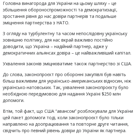
Головна винагорода для України на цьому шляху – це
збільшення обороноспроможності та демократизації,
зростання рівня до нас довіри партнерів та подальше
зміцнення партнерства з НАТО.
З огляду на турбулентну та часом непослідовну українську
зовнішню політику, для нас вкрай важливо постійно
доводити, що Україна – надійний партнер, адже у
демократичних альянсах довіра – це найважливіший капітал.
Ухвалення законів зміцнюватиме також партнерство зі США.
До слова, законопроєкт про оборонні закупівлі був навіть
більш важливим для українсько-американських відносин, ніж
українсько-натовських. Так, ухвалення законопроєкту було
необхідною передумовою для надання Україні $250 млн
допомоги.
Втім, той факт, що США “авансом” розблокували для України
цей пакет допомоги тоді, коли законопроєкт було тільки
направлено на доопрацювання та повторне друге читання,
свідчить про певний рівень довіри до України як партнера.