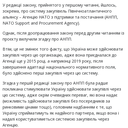
У редакції закону, прийнятого у першому читанні, йшлось,
зокрема, про систему закупівель Північноатлантичного
альянсу – Агенцію НАТО з підтримки та постачання (АНПП,
NATO Support and Procurement Agency).
Однак, після доопрацювання закону перед другим читанням із
проєкту вилучили згадку про АНПП.
Втім, це не змінює того факту, що Україна може здійснювати
закупівлі через цю організацію, адже вона приєдналася до
Агенції ще у 2015 році, а наприкінці 2019 року, після
завершення адаптації національного нормативного поля,
було здійснено перші закупівлі через цю систему.
Згадка у першій редакції закону про АНПП була радше
покликана стимулювати Україну здійснювати закупівлі через
цю систему, адже окрім очевидних переваг, які вона надає
(можливість здійснювати закупівлі без посередників за
ринковими цінами тощо), головним надбанням є те, що
Україну сприйматимуть як надійного партнера, якщо вона і
надалі користуватиметься системою закупівель через
Агенцію.