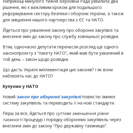
Наприкінці минулого тижня Верховна Рада ухвалила два
рішення, які є важливим кроком для подальшого
реформування сектору безпеки і оборони України, а також
для зміцнення нашого партнерства з ЄС та НАТО.
Йдеться про ухвалення закону про оборонні закупівлі та
внесення змін до закону про службу зовнішньої розвідки.
Втім, одночасно депутати перенесли розгляд ще одного
законопроєкту з “пакету НАТО”, який мав бути ухвалений в
той день – закон щодо розвідки.
Що дасть Україні імплементація цих законів? І як вони
наблизять нас до НАТО?
Купуємо у НАТО
Новий
закон про оборонні закупівлі
повністю змінює
систему закупівель та переводить її на нові стандарти.
Перш за все, йдеться про
суттєве зменшення рівня
таємності
процедур і порядку оборонних закупівель через
внесення змін до закону “Про державну таємницю”.