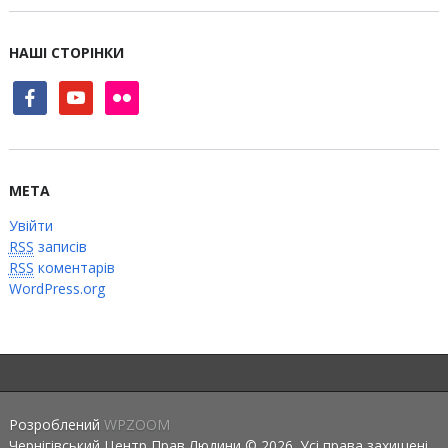
НАШІ СТОРІНКИ
facebook
youtube
flickr
МЕТА
Увійти
RSS
записів
RSS
коментарів
WordPress.org
Розроблений
WPZOOM
Чернігівський Центр Прав Людини © 2026. Усі права захищені.