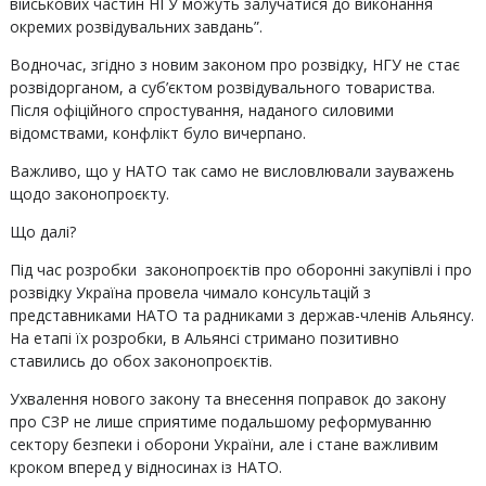
військових частин НГУ можуть залучатися до виконання
окремих розвідувальних завдань”.
Водночас, згідно з новим законом про розвідку, НГУ не стає
розвідорганом, а суб’єктом розвідувального товариства.
Після офіційного спростування, наданого силовими
відомствами, конфлікт було вичерпано.
Важливо, що у НАТО так само не висловлювали зауважень
щодо законопроєкту.
Що далі?
Під час розробки законопроєктів про оборонні закупівлі і про
розвідку Україна провела чимало консультацій з
представниками НАТО та радниками з держав-членів Альянсу.
На етапі їх розробки, в Альянсі стримано позитивно
ставились до обох законопроєктів.
Ухвалення нового закону та внесення поправок до закону
про СЗР не лише сприятиме подальшому реформуванню
сектору безпеки і оборони України, але і стане важливим
кроком вперед у відносинах із НАТО.