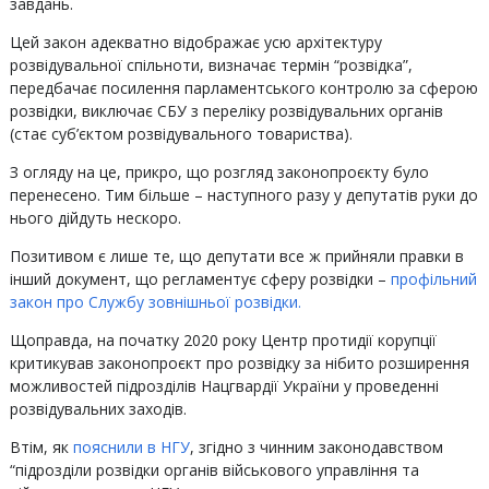
завдань.
Цей закон адекватно відображає усю архітектуру
розвідувальної спільноти, визначає термін “розвідка”,
передбачає посилення парламентського контролю за сферою
розвідки, виключає СБУ з переліку розвідувальних органів
(стає суб’єктом розвідувального товариства).
З огляду на це, прикро, що розгляд законопроєкту було
перенесено. Тим більше – наступного разу у депутатів руки до
нього дійдуть нескоро.
Позитивом є лише те, що депутати все ж прийняли правки в
інший документ, що регламентує сферу розвідки –
профільний
закон про Службу зовнішньої розвідки.
Щоправда, на початку 2020 року Центр протидії корупції
критикував законопроєкт про розвідку за нібито розширення
можливостей підрозділів Нацгвардії України у проведенні
розвідувальних заходів.
Втім, як
пояснили в НГУ
, згідно з чинним законодавством
“підрозділи розвідки органів військового управління та