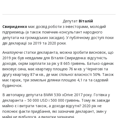
Депутат
Віталій
Свириденко
має досвід роботи з інвесторами, молодий
підприємець (а також помічник-консультант народного
депутата на громадських засадах). У публічному доступі поки
дві декларації за 2019 та 2020 роки.
Аналізуючи статки декларанта, можна зробити висновок, що
2019 рік був невдалим для Віталія Свириденка: відсутність
доходів, окрім зарплати за рік у 8 665 гривень. Батько-одинак
виховує сина, має квартиру площею 76 м кв. у Чернігові та
другу квартиру 87 м кв., де має спільної власності 50%. Також
має гараж, три земельні ділянки площею 4,1 га та садовий
будиночок.
В автопарку депутата BMW 530i xDrive 2017 року. Готівка у
декларанта – 50 000 USD і 500 000 гривень. Тому як завжди
майно є і витрати також, а доходи відсутні? 2020 рік не
пояснює факти придбання, які зазначив декларант, змін у
майні не відбулося, а видатки зазначені.