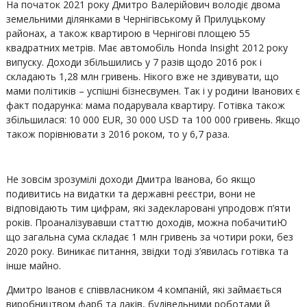
На початок 2021 року Дмитро Валерійович володіє двома
земельними ділянками в Чернігівському й Прилуцькому
районах, а також квартирою в Чернігові площею 55
квадратних метрів. Має автомобіль Honda Insight 2012 року
випуску. Доходи збільшились у 7 разів щодо 2016 рок і
складають 1,28 млн гривень. Нікого вже не здивувати, що
мами політиків – успішні бізнесвумен. Так і у родини Іванових є
факт подарунка: мама подарувала квартиру. Готівка також
збільшилася: 10 000 EUR, 30 000 USD та 100 000 гривень. Якщо
також порівнювати з 2016 роком, то у 6,7 раза.
Не зовсім зрозумілі доходи Дмитра Іванова, бо якщо
подивитись на видатки та державні реєстри, вони не
відповідають тим цифрам, які задекларовані упродовж п’яти
років. Проаналізувавши статтю доходів, можна побачитиЮ
що загальна сума складає 1 млн гривень за чотири роки, без
2020 року. Виникає питання, звідки тоді з’явилась готівка та
інше майно.
Дмитро Іванов є співвласником 4 компаній, які займається
виробництвом фарб та лаків, будівельними роботами й