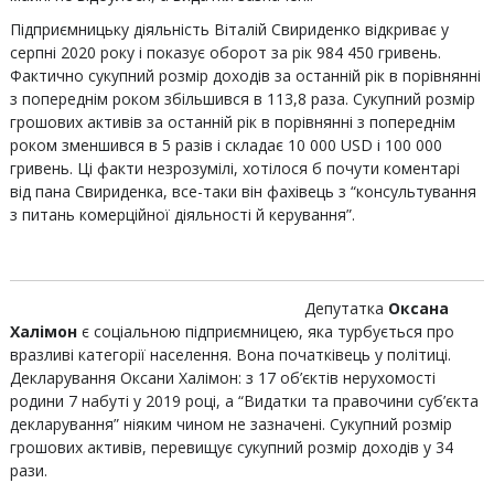
Підприємницьку діяльність Віталій Свириденко відкриває у
серпні 2020 року і показує оборот за рік 984 450 гривень.
Фактично сукупний розмір доходів за останній рік в порівнянні
з попереднім роком збільшився в 113,8 раза. Сукупний розмір
грошових активів за останній рік в порівнянні з попереднім
роком зменшився в 5 разів і складає 10 000 USD і 100 000
гривень. Ці факти незрозумілі, хотілося б почути коментарі
від пана Свириденка, все-таки він фахівець з “консультування
з питань комерційної діяльності й керування”.
Депутатка
Оксана
Халімон
є соціальною підприємницею, яка турбується про
вразливі категорії населення. Вона початківець у політиці.
Декларування Оксани Халімон: з 17 об’єктів нерухомості
родини 7 набуті у 2019 році, а “Видатки та правочини суб’єкта
декларування” ніяким чином не зазначені. Сукупний розмір
грошових активів, перевищує сукупний розмір доходів у 34
рази.