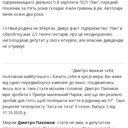
підприємницької діяльності й зарплати ПСП “Лан”, середній
показник за п’ять років складає 4 млн гривень в рік. Автопарк
міняє кожні два роки.
Готівки родина не зберігає. Дивує факт: підприємство “Лан” в
обробітку має 2,5 тисячі гектарів, про це неодноразово
наголошував депутат у своїх інтерв’ю, але власник дивідендів
не отримує.
“Дмитро вважає себе
політиком майбутнього і бачить себе в кріслі мера. Він живе
від однієї передвиборчої кампанії до іншої, сподіваючись
якось все ж таки стати міським головою. Дмитро Пахомов
мріє зробити з Прилук маленький Париж, але що він реально
зробив для того, щоб поліпшити життя в рідному місті?”. Така
рецензія телепроєкту “Хата на тата” 9 сезон. Випуск 2 від
31.10.2020 р.
Мером
Дмитро Пахомов
стати не змін, а депутатом