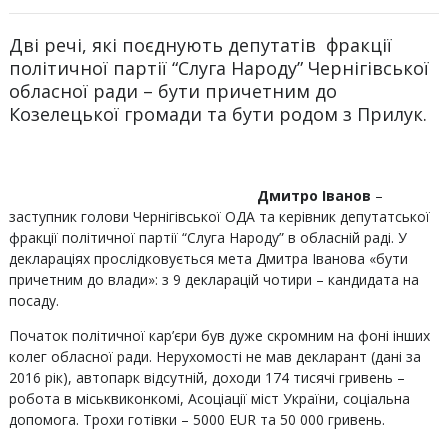
Дві речі, які поєднують депутатів фракції
політичної партії “Слуга Народу” Чернігівської
обласної ради – бути причетним до
Козелецької громади та бути родом з Прилук.
Дмитро Іванов
–
заступник голови Чернігівської ОДА та керівник депутатської
фракції політичної партії “Слуга Народу” в обласній раді. У
деклараціях прослідковується мета Дмитра Іванова «бути
причетним до влади»: з 9 декларацій чотири – кандидата на
посаду.
Початок політичної кар’єри був дуже скромним на фоні інших
колег обласної ради. Нерухомості не мав декларант (дані за
2016 рік), автопарк відсутній, доходи 174 тисячі гривень –
робота в міськвиконкомі, Асоціації міст України, соціальна
допомога. Трохи готівки – 5000 EUR та 50 000 гривень.