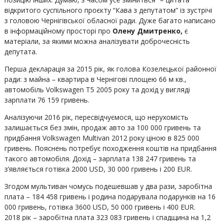
відкритого суспільного проєкту “Кава з депутатом” із зустрічі
з головою Чернігівської обласної ради. Дуже багато написано
в інформаційному просторі про
Олену Дмитренко,
є
матеріали, за якими можна аналізувати доброчесність
депутата.
Перша декларація за 2015 рік, як голова Козелецької районної
ради: з майна – квартира в Чернігові площею 66 м кв.,
автомобіль Volkswagen Т5 2005 року та дохід у вигляді
зарплати 76 159 гривень.
Аналізуючи 2016 рік, пересвідчуємося, що нерухомість
залишається без змін, продаж авто за 100 000 гривень та
придбання Volkswagen Multivan 2012 року ціною в 825 000
гривень. Пояснень потребує походження коштів на придбання
такого автомобіля. Дохід – зарплата 138 247 гривень та
з’являється готівка 2000 USD, 30 000 гривень і 200 EUR.
Згодом мультиван чомусь подешевшав у два рази, заробітна
плата – 184 458 гривень і родина подарувала подарунків на 16
000 гривень, готівка 3600 USD, 50 000 гривень і 400 EUR.
2018 рік – заробітна плата 323 083 гривень і спадщина на 1,2