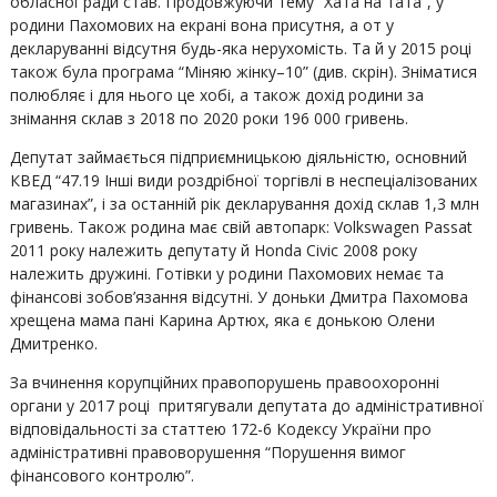
обласної ради став. Продовжуючи тему “Хата на тата”, у
родини Пахомових на екрані вона присутня, а от у
декларуванні відсутня будь-яка нерухомість. Та й у 2015 році
також була програма “Міняю жінку–10” (див. скрін). Зніматися
полюбляє і для нього це хобі, а також дохід родини за
знімання склав з 2018 по 2020 роки 196 000 гривень.
Депутат займається підприємницькою діяльністю, основний
КВЕД “47.19 Інші види роздрібної торгівлі в неспеціалізованих
магазинах”, і за останній рік декларування дохід склав 1,3 млн
гривень. Також родина має свій автопарк: Volkswagen Passat
2011 року належить депутату й Honda Civic 2008 року
належить дружині. Готівки у родини Пахомових немає та
фінансові зобов’язання відсутні. У доньки Дмитра Пахомова
хрещена мама пані Карина Артюх, яка є донькою Олени
Дмитренко.
За вчинення корупційних правопорушень правоохоронні
органи у 2017 році притягували депутата до адміністративної
відповідальності за статтею 172-6 Кодексу України про
адміністративні правоворушення “Порушення вимог
фінансового контролю”.