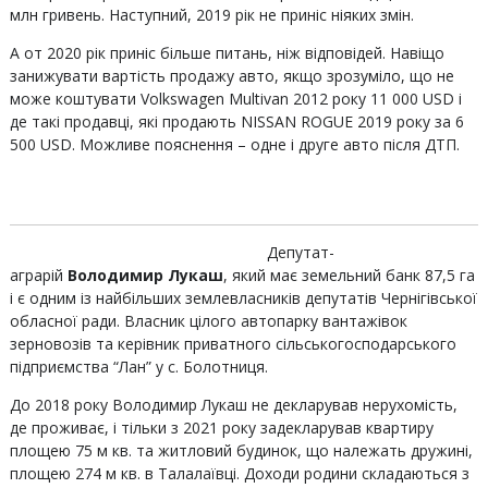
млн гривень. Наступний, 2019 рік не приніс ніяких змін.
А от 2020 рік приніс більше питань, ніж відповідей. Навіщо
занижувати вартість продажу авто, якщо зрозуміло, що не
може коштувати Volkswagen Multivan 2012 року 11 000 USD і
де такі продавці, які продають NISSAN ROGUE 2019 року за 6
500 USD. Можливе пояснення – одне і друге авто після ДТП.
Депутат-
аграрій
Володимир Лукаш
, який має земельний банк 87,5 га
і є одним із найбільших землевласників депутатів Чернігівської
обласної ради. Власник цілого автопарку вантажівок
зерновозів та керівник приватного сільськогосподарського
підприємства “Лан” у с. Болотниця.
До 2018 року Володимир Лукаш не декларував нерухомість,
де проживає, і тільки з 2021 року задекларував квартиру
площею 75 м кв. та житловий будинок, що належать дружині,
площею 274 м кв. в Талалаївці. Доходи родини складаються з