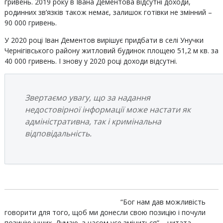
гривень. 2019 року в Івана Дементова відсутні доходи,
родинних зв’язків також немає, залишок готівки не змінний –
90 000 гривень.
У 2020 році Іван Дементов вирішує придбати в селі Унучки
Чернігівського району житловий будинок площею 51,2 м кв. за
40 000 гривень. І знову у 2020 році доходи відсутні.
Звертаємо увагу, що за надання
недостовірної інформації може настати як
адміністративна, так і кримінальна
відповідальність.
“Бог нам дав можливість
говорити для того, щоб ми донесли свою позицію і почули
позицію інших. Думаю, з часом усе зміниться” – цитата