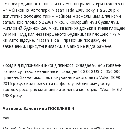
Готівка родини: 410 000 USD і 775 000 гривень, криптовалюта
– 14 біткоїнів. Автопарк: Nissan Tiida 2008 року. На 2020 рік
депутатка володіла таким майном: 4 земельними ділянками
загальною площею 22861 м кв., 6 комерційними будівлями,
житловий будинок 286 м кв., квартира доньки в Києві площею
79 м кв., будівля незавершеного будівництва площею 179 м
кв. Авто відсуне, Nissan Tiida – правочин продажу не
зазначений. Присутні видатки, а майно не відображене.
Дохід від підприємницької діяльності складає 90 846 гривень,
готівка суттєво зменшилась і складає 100 000 USD і 350 000
гривень. Зазначимо факт існування нового авто Volvo XC90
2016 року, який присутній на фото у публічному доступі,
також у реєстрах ми знайшли зелений мотоцикл “Урал-М-67”
1983 року.
Авторка: Валентина ПОСЕЛКЄВІЧ
***
Ця публікація підготовлена в рамках проєкту «Підтримка