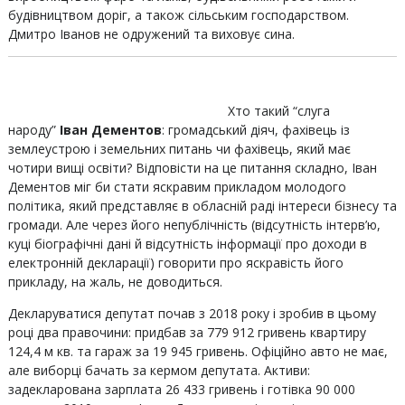
будівництвом доріг, а також сільським господарством.
Дмитро Іванов не одружений та виховує сина.
Хто такий “слуга
народу”
Іван Дементов
: громадський діяч, фахівець із
землеустрою і земельних питань чи фахівець, який має
чотири вищі освіти? Відповісти на це питання складно, Іван
Дементов міг би стати яскравим прикладом молодого
політика, який представляє в обласній раді інтереси бізнесу та
громади. Але через його непублічність (відсутність інтерв’ю,
куці біографічні дані й відсутність інформації про доходи в
електронній декларації) говорити про яскравість його
прикладу, на жаль, не доводиться.
Декларуватися депутат почав з 2018 року і зробив в цьому
році два правочини: придбав за 779 912 гривень квартиру
124,4 м кв. та гараж за 19 945 гривень. Офіційно авто не має,
але виборці бачать за кермом депутата. Активи:
задекларована зарплата 26 433 гривень і готівка 90 000