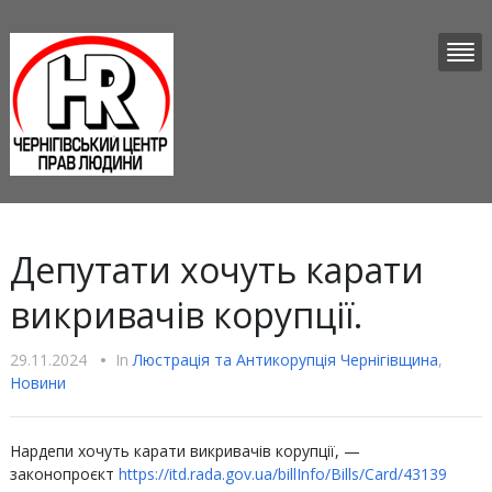
Депутати хочуть карати
викривачів корупції.
29.11.2024
•
In
Люстрацiя та Антикорупцiя Чернігівщина
,
Новини
Нардепи хочуть карати викривачів корупції, —
законопроєкт
https://itd.rada.gov.ua/billInfo/Bills/Card/43139