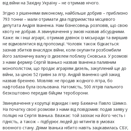
від війни на Західну Україну – не отримав нічого.
Згідно з рішеннями виконкому, найбільше добрив – приблизно
793 тонни – мали отримати два підприємства місцевого
депутата Андрія Іваненка. Нам бізнесовець розповів, що свою
квоту не добрав. А звинувачення у змові назвав абсурдними.
Каже: як і інші аграрії, отримав дзвінок із міськради та вирішив
не відмовлятися від пропозиції. Чоловік також бідкається:
зазнав збитків внаслідок війни, коли окупанти розбомбили
його залізничну валку із дизелем поблизу Сновська. У розмові
з нами фермер Сергій Іванько назвав Іваненка паливним
монополістом, що продає аграріям дизель, закуплений ще до
війни, за ціною 52 гривні за літр. Андрій Іваненко цей закид
назвав брехнею. Мовляв: не продав жодного літра, бо
нафтобаза була ізольована. Натомість, 500 літрів пального
безкоштовно передав бійцям тероборони.
Звинувачення у корупції відкидає і мер Бахмача Павло Шимко.
На початку своєї розмови з нами від повідомив: подав заяву у
поліцію на Сергія Іванька. Вважає: той зазіхає на його честь і
гідність, а також – підбурює людей до мітингів в умовах
воєнного стану. Діями Іванька нібито навіть зацікавилась СБУ,