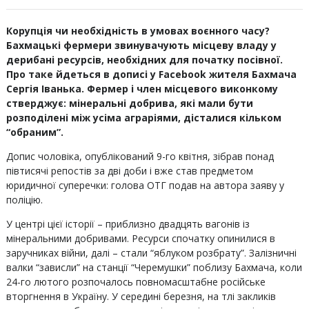
Корупція чи необхідність в умовах воєнного часу?
Бахмацькі фермери звинувачують місцеву владу у
дерибані ресурсів, необхідних для початку посівної.
Про таке йдеться в дописі у Facebook жителя Бахмача
Сергія Іванька. Фермер і член місцевого виконкому
стверджує: мінеральні добрива, які мали бути
розподілені між усіма аграріями, дісталися кільком
“обраним”.
Допис чоловіка, опублікований 9-го квітня, зібрав понад
півтисячі репостів за дві доби і вже став предметом
юридичної суперечки: голова ОТГ подав на автора заяву у
поліцію.
У центрі цієї історії – приблизно двадцять вагонів із
мінеральними добривами. Ресурси спочатку опинилися в
заручниках війни, далі – стали “яблуком розбрату”. Залізничні
валки “зависли” на станції “Черемушки” поблизу Бахмача, коли
24-го лютого розпочалось повномасштабне російське
вторгнення в Україну. У середині березня, на тлі закликів