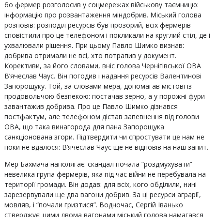
бо фермер розголосив у соцмережах військову таємницю:
інформацію про розвантаження міндобрив. Міський голова
розповів: розподіл ресурсів був прозорий, всіх фермерів
сповістили про це телефоном і покликали на круглий стіл, де і
ухвалювали рішення. При цьому Павло Шимко визнав:
добрива отримали не всі, хто потрапив у документ.
Корективи, за його словами, вніс голова Чернігівської ОВА
В’ячеслав Чаус. Він погодив і надання ресурсів Валентинові
Запорощуку. Той, за словами мера, допомагав містові із
продовольчою безпекою: постачав зерно, а у порожні фури
завантажив добрива. Про це Павло Шимко дізнався
постфактум, але телефоном дістав запевнення від голови
ОВА, що така винагорода для пана Запорощука
санкціонована згори. Підтвердити чи спростувати це нам не
поки не вдалося: В’ячеслав Чаус ще не відповів на наш запит.
Мер Бахмача наполягає: скандал почала “роздмухувати”
невелика група фермерів, яка під час війни не перебувала на
території громади. Він додав: для всіх, кого обділили, нині
зарезервували ще два вагони добрив. За ці ресурси аграрії,
мовляв, і “почали гризтися”. Водночас, Сергій Іванько
стверджує: цими двома вагонами міський голова намагався