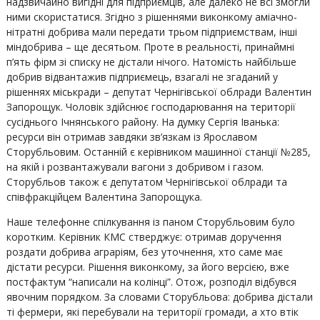
надзвичайно вигідні для підприємців, але далеко не всі змогли
ними скористатися. Згідно з рішеннями виконкому аміачно-
нітратні добрива мали передати трьом підприємствам, інші
міндобрива – ще десятьом. Проте в реальності, принаймні
п’ять фірм зі списку не дістали нічого. Натомість найбільше
добрив відвантажив підприємець, взагалі не згаданий у
рішеннях міськради – депутат Чернігівської облради Валентин
Запорощук. Чоловік здійснює господарювання на території
сусіднього Ічнянського району. На думку Сергія Іванька:
ресурси він отримав завдяки зв’язкам із Ярославом
Сторубльовим. Останній є керівником машинної станції №285,
на якій і розвантажували вагони з добривом і газом.
Сторубльов також є депутатом Чернігівської облради та
співфракційцем Валентина Запорощука.
Наше телефонне спілкування із паном Сторубльовим було
коротким. Керівник КМС стверджує: отримав доручення
роздати добрива аграріям, без уточнення, хто саме має
дістати ресурси. Рішення виконкому, за його версією, вже
постфактум “написали на колінці”. Отож, розподіл відбувся
явочним порядком. За словами Сторубльова: добрива дістали
ті фермери, які перебували на території громади, а хто втік