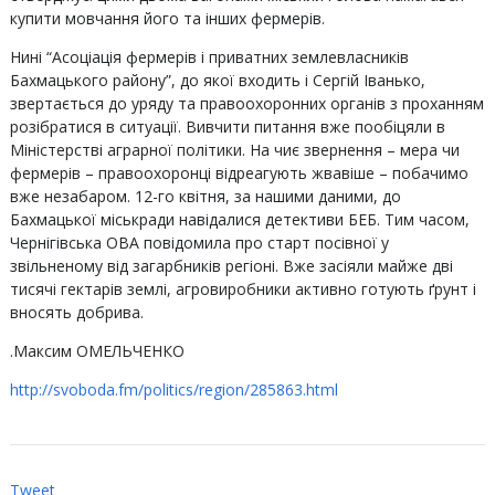
купити мовчання його та інших фермерів.
Нині “Асоціація фермерів і приватних землевласників
Бахмацького району”, до якої входить і Сергій Іванько,
звертається до уряду та правоохоронних органів з проханням
розібратися в ситуації. Вивчити питання вже пообіцяли в
Міністерстві аграрної політики. На чиє звернення – мера чи
фермерів – правоохоронці відреагують жвавіше – побачимо
вже незабаром. 12-го квітня, за нашими даними, до
Бахмацької міськради навідалися детективи БЕБ. Тим часом,
Чернігівська ОВА повідомила про старт посівної у
звільненому від загарбників регіоні. Вже засіяли майже дві
тисячі гектарів землі, агровиробники активно готують ґрунт і
вносять добрива.
.Максим ОМЕЛЬЧЕНКО
http://svoboda.fm/politics/region/285863.html
Tweet