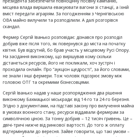
президента забезпечити повноцінну посівну кампанію,
місцева влада вирішила евакуювати вагони зі станції, а їхній
вміст передати аграріям. За погодженням з Чернігівською
ОВА майно вилучили та розподілили. А далі розгорівся
скандал.
Фермер Сергій Іванько розповідає: дізнався про розподіл
добрив вже після того, як повернувся до міста на початку
квітня. Був відсутній, бо брав участь у місцевому Русі Опору.
На засідання виконкому, що вирішував кому скільки
дістанеться ресурсів, його не покликали, хоч зустріч і
проходила онлайн. Про “аукціон щедрості”, за його словами,
не знали і інші фермери. Тож чоловік підозрює змову між
головою ОТГ та окремими бізнесовцями.
Сергій Іванько надав у наше розпорядження два рішення
виконкому Бахмацької міськради: від 14-го та 24-го березня.
Згідно з документами, на підставі закону про вилучення майна
в умовах воєнного стану, ресурси віддавали фермерам за
символічною ціною. За тонну добрив – 12 тисяч гривень. Це –
двічі-тричі нижче від ринкової вартості. До того ж оплату
відтермінували до вересня. Зайве говорити, що такі умови –