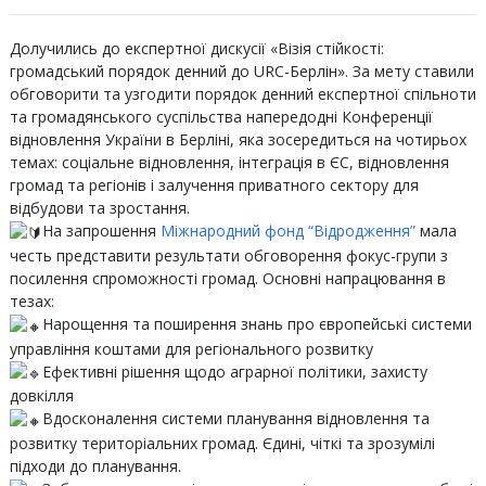
Долучились до експертної дискусії «Візія стійкості:
громадський порядок денний до URC-Берлін». За мету ставили
обговорити та узгодити порядок денний експертної спільноти
та громадянського суспільства напередодні Конференції
відновлення України в Берліні, яка зосередиться на чотирьох
темах: соціальне відновлення, інтеграція в ЄС, відновлення
громад та регіонів і залучення приватного сектору для
відбудови та зростання.
На запрошення
Міжнародний фонд “Відродження”
мала
честь представити результати обговорення фокус-групи з
посилення спроможності громад. Основні напрацювання в
тезах:
Нарощення та поширення знань про європейські системи
управління коштами для регіонального розвитку
Ефективні рішення щодо аграрної політики, захисту
довкілля
Вдосконалення системи планування відновлення та
розвитку територіальних громад. Єдині, чіткі та зрозумілі
підходи до планування.