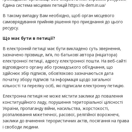
Єдина система місцевих петицій https://e-dem.in.ua/
В такому випадку Вам необхідно, щоб орган місцевого
самоврядування прийняв рішення про приєднання до цього
ресурсу.
Що має бути в петиції?
В електронній петиції має бути викладено суть звернення,
зазначено прізвище, ім’я, по батькові автора (ініціатора)
електронної петиції, адресу електронної пошти. На веб-сайті
відповідного органу або громадського об’єднання, що
здійснює збір підписів, обов’язково зазначаються дата
початку збору підписів та інформація щодо загальної
кількості та переліку осіб, які підписали електронну петицію.
Електронна петиція не може містити заклики до повалення
конституційного ладу, порушення територіальної цілісності
України, пропаганду війни, насильства, жорстокості,
розпалювання міжетнічної, расової, релігійної ворожнечі,
заклики до вчинення терористичних актів, посягання на права
і свободи людини.