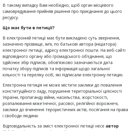
В такому випадку Вам необхідно, щоб орган місцевого
самоврядування прийняв рішення про приєднання до цього
ресурсу.
Що має бути в петиції?
В електронній петиції має бути викладено суть звернення,
зазначено прізвище, ім’я, по батькові автора (ініціатора)
електронної петиції, адресу електронної пошти. На веб-сайті
відповідного органу або громадського об’єднання, що
здійснює збір підписів, обов’язково зазначаються дата
початку збору підписів та інформація щодо загальної
кількості та переліку осіб, які підписали електронну петицію.
Електронна петиція не може містити заклики до повалення
конституційного ладу, порушення територіальної цілісності
України, пропаганду війни, насильства, жорстокості,
розпалювання міжетнічної, расової, релігійної ворожнечі,
заклики до вчинення терористичних актів, посягання на права
і свободи людини.
Відповідальність за зміст електронної петиції несе
автор