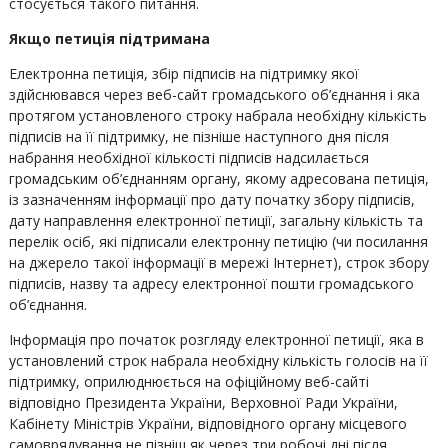
стосується такого питання.
Якщо петиція підтримана
Електронна петиція, збір підписів на підтримку якої
здійснювався через веб-сайт громадського об’єднання і яка
протягом установленого строку набрала необхідну кількість
підписів на її підтримку, не пізніше наступного дня після
набрання необхідної кількості підписів надсилається
громадським об’єднанням органу, якому адресована петиція,
із зазначенням інформації про дату початку збору підписів,
дату направлення електронної петиції, загальну кількість та
перелік осіб, які підписали електронну петицію (чи посилання
на джерело такої інформації в мережі Інтернет), строк збору
підписів, назву та адресу електронної пошти громадського
об’єднання.
Інформація про початок розгляду електронної петиції, яка в
установлений строк набрала необхідну кількість голосів на її
підтримку, оприлюднюється на офіційному веб-сайті
відповідно Президента України, Верховної Ради України,
Кабінету Міністрів України, відповідного органу місцевого
самоврядування не пізніш як через три робочі дні після