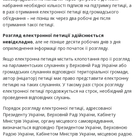
набрання необхідної кількості підписів на підтримку петиції, а
в разі отримання електронної петиції від громадського
об’єднання – не пізніш як через два робочі дні після
отримання такої петиції.
Розгляд електронної петиції здійснюється
невідкладно
, але не пізніше десяти робочих днів з дня
оприлюднення інформації про початок її розгляду.
Якщо електронна петиція містить клопотання про її розгляд
на парламентських слуханнях у Верховній Раді України або
громадських слуханнях відповідної територіальної громади,
автор (ініціатор) петиції має право представити електронну
петицію на таких слуханнях. У такому разі строк розгляду
електронної петиції продовжується на строк, необхідний для
проведення відповідних слухань.
Порядок розгляду електронної петиції, адресованої
Президенту України, Верховній Раді України, Кабінету
Міністрів України, органу місцевого самоврядування,
визначається відповідно Президентом України, Верховною
Радою України, Кабінетом Міністрів України, місцевою радою.