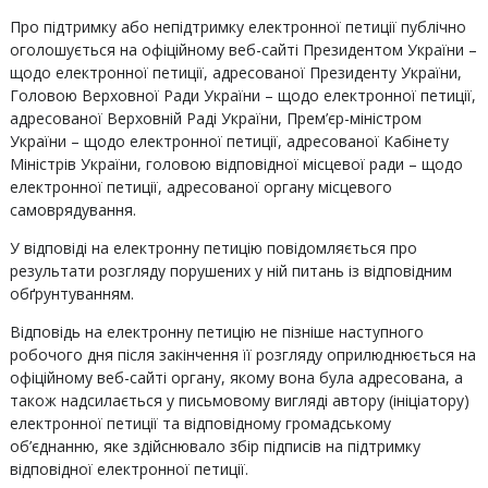
Про підтримку або непідтримку електронної петиції публічно
оголошується на офіційному веб-сайті Президентом України –
щодо електронної петиції, адресованої Президенту України,
Головою Верховної Ради України – щодо електронної петиції,
адресованої Верховній Раді України, Прем’єр-міністром
України – щодо електронної петиції, адресованої Кабінету
Міністрів України, головою відповідної місцевої ради – щодо
електронної петиції, адресованої органу місцевого
самоврядування.
У відповіді на електронну петицію повідомляється про
результати розгляду порушених у ній питань із відповідним
обґрунтуванням.
Відповідь на електронну петицію не пізніше наступного
робочого дня після закінчення її розгляду оприлюднюється на
офіційному веб-сайті органу, якому вона була адресована, а
також надсилається у письмовому вигляді автору (ініціатору)
електронної петиції та відповідному громадському
об’єднанню, яке здійснювало збір підписів на підтримку
відповідної електронної петиції.