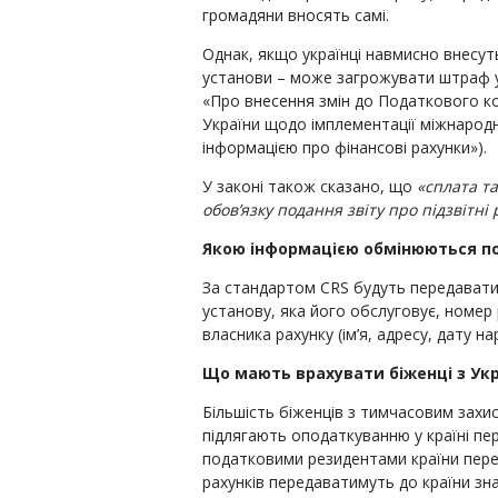
громадяни вносять самі.
Однак, якщо українці навмисно внесуть
установи – може загрожувати штраф у 
«Про внесення змін до Податкового ко
України щодо імплементації міжнарод
інформацією про фінансові рахунки»).
У законі також сказано, що
«сплата та
обов’язку подання звіту про підзвітні
Якою інформацією обмінюються п
За стандартом CRS будуть передавати 
установу, яка його обслуговує, номер 
власника рахунку (ім’я, адресу, дату н
Що мають врахувати біженці з Ук
Більшість біженців з тимчасовим захис
підлягають оподаткуванню у країні пе
податковими резидентами країни перебу
рахунків передаватимуть до країни зн