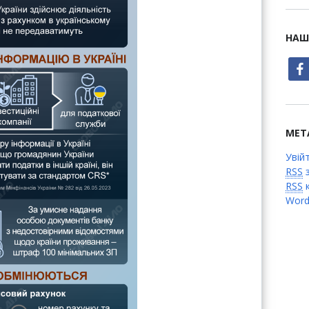
НАШ
face
МЕТ
Увій
RSS
з
RSS
к
Word