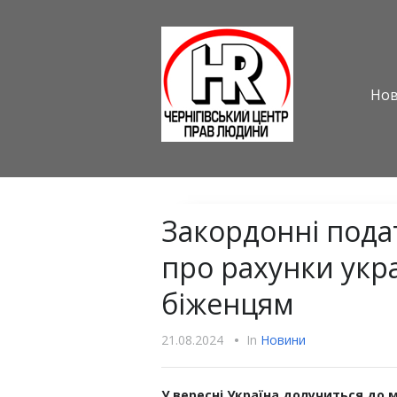
Но
Закордонні пода
про рахунки укра
біженцям
21.08.2024
•
In
Новини
У вересні Україна долучиться до 