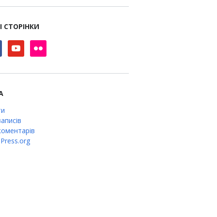
І СТОРІНКИ
book
youtube
flickr
А
ти
аписів
оментарів
Press.org