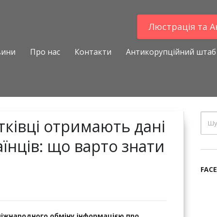
Люстрацiя та 
вини
Про нас
Контакти
Антикорупційний штаб
тківці отримають дані
їнців: що варто знати
FAC
міжнародного обміну інформацією про