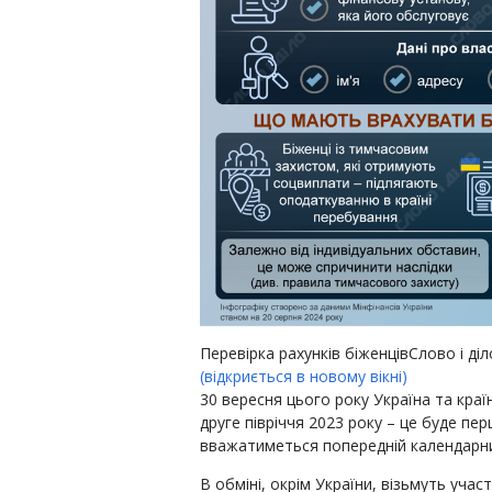
Перевірка рахунків біженців
Слово і діл
(відкриється в новому вікні)
30 вересня цього року Україна та кра
друге півріччя 2023 року – це буде пер
вважатиметься попередній календарни
В обміні, окрім України, візьмуть учас