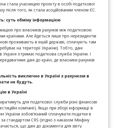
аїна стала учасницею проєкту в особі податкової
азу після того, як стала асоційованим членом ЄС.
ь: суть обміну інформацією
мацією про власників рахунків між податковою
ми країнами. Але йдеться лише про нерезидентів
основі проживають в іншій державі, сплачують там
ребуває на території України). Тобто, дані
 в Україні отримає податкова служба України. І
ередаватиме дані до країн, де власники рахунків
яльність виключно в Україні з рахунком в
вати не будуть.
ію в Україні
збиратимуть для податкової служби різні фінансові
естиційні компанії). Якщо при зборі інформації в
ин України зобов’язаний сплачувати податки в
ти за стандартом CRS (згідно з наказом Мінфіну
ачається, що дані до документа для звіту