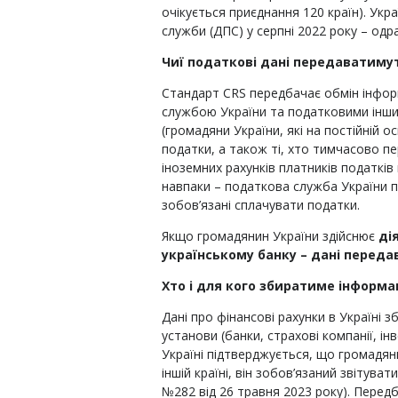
очікується приєднання 120 країн). Укр
служби (ДПС) у серпні 2022 року – одр
Чиї податкові дані передаватимут
Стандарт CRS передбачає обмін інфор
службою України та податковими інши
(громадяни України, які на постійній 
податки, а також ті, хто тимчасово пе
іноземних рахунків платників податків
навпаки – податкова служба України п
зобов’язані сплачувати податки.
Якщо громадянин України здійснює
ді
українському банку – дані переда
Хто і для кого збиратиме інформац
Дані про фінансові рахунки в Україні 
установи (банки, страхові компанії, інв
Україні підтверджується, що громадян
іншій країні, він зобов’язаний звітува
№282 від 26 травня 2023 року). Передб