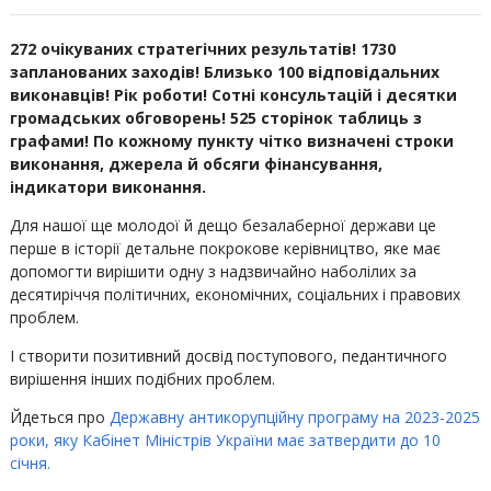
272 очікуваних стратегічних результатів! 1730
запланованих заходів! Близько 100 відповідальних
виконавців! Рік роботи! Сотні консультацій і десятки
громадських обговорень! 525 сторінок таблиць з
графами! По кожному пункту чітко визначені строки
виконання, джерела й обсяги фінансування,
індикатори виконання.
Для нашої ще молодої й дещо безалаберної держави це
перше в історії детальне покрокове керівництво, яке має
допомогти вирішити одну з надзвичайно наболілих за
десятиріччя політичних, економічних, соціальних і правових
проблем.
І створити позитивний досвід поступового, педантичного
вирішення інших подібних проблем.
Йдеться про
Державну антикорупційну програму на 2023-2025
роки, яку Кабінет Міністрів України має затвердити до 10
січня.