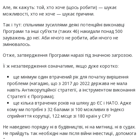
Але, як кажуть: той, хто хоче (щось робити) — шукає
можливості, хто не хоче — шукає причини.
Так і тут: спільними зусиллями деякі потенційні виконавці
Програми та інші суб’єкти (таких 46) накидали понад 500
зауважень до неї. Аби нічого не робити, аби нічого не
змінювалось.
Отже, затвердження Програми наразі під значною загрозою.
Її ж незатвердження означатиме, якщо дуже коротко:
ще мінімум один втрачений рік для початку вирішення
проблеми (нагадаю, що з 2017 до 2022 держава не мала
навіть Антикорупційної стратегії, а інструментом виконання
Стратегії є Програма);
ще кілька втрачених років на шляху до ЄС і НАТО. Адже
кому ми потрібні з 32 балами зі 100 можливих в Індексі
сприйняття корупції, 122 місце зі 180 країн у СРІ?
Не наведемо порядку ні в будівництві, ні на митниці, ні в судах.
Не прийдуть так необхідні нам після війни інвестиції, допомога