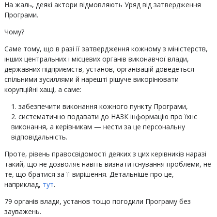
На жаль, деякі актори відмовляють Уряд від затвердження
Програми.
Чому?
Саме тому, що в разі її затвердження кожному з міністерств,
інших центральних і місцевих органів виконавчої влади,
державних підприємств, установ, організацій доведеться
спільними зусиллями й нарешті рішуче викорінювати
корупційні хащі, а саме:
забезпечити виконання кожного пункту Програми,
систематично подавати до НАЗК інформацію про їхнє
виконання, а керівникам — нести за це персональну
відповідальність.
Проте, рівень правосвідомості деяких з цих керівників наразі
такий, що не дозволяє навіть визнати існування проблеми, не
те, що братися за її вирішення. Детальніше про це,
наприклад,
тут
.
79 органів влади, установ тощо погодили Програму без
зауважень.