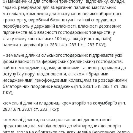
б) майданчики для стоянки транспорту і відпочинку, склади,
гаражі, резервуари для зберігання паливно-мастильних
матеріалів, комплекси для зважування великогабаритного
транспорту, виробничі бази, штучні та інші споруди, що
перебувають у державній власності, власності державних
підприємств або власності господарських товариств, у
статутному капіталі яких 100 відс. акцій (часток, паїв)
належить державі (п.п. 283.1.4 п. 283.1 ст. 283 ПКУ);
– земельні ділянки сільськогосподарських підприємств усіх
форм власності та фермерських (селянських) господарств,
зайняті молодими садами, ягідниками та виноградниками до
вступу їх у пору плодоношення, а також гібридними
насадженнями, генофондовими колекціями та розсадниками
багаторічних плодових насаджень (п.п. 283.1.5 п. 283.1 ст. 283
ПКУ);
-земельні ділянки кладовищ, крематоріїв та колумбаріїв (п.п.
283.1.6 п. 283.1 ст. 283 ПКУ);
-земельні ділянки, на яких розташовані дипломатичні
представництва, які відповідно до міжнародних договорів
(угод), згода на обов’язковість яких надана Верховною Радою