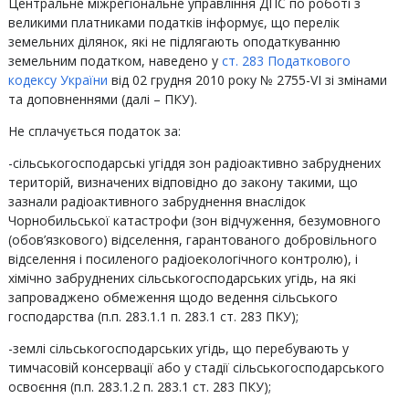
Центральне міжрегіональне управління ДПС по роботі з
великими платниками податків інформує, що перелік
земельних ділянок, які не підлягають оподаткуванню
земельним податком, наведено у
ст. 283 Податкового
кодексу України
від 02 грудня 2010 року № 2755-VI зі змінами
та доповненнями (далі – ПКУ).
Не сплачується податок за:
-сільськогосподарські угіддя зон радіоактивно забруднених
територій, визначених відповідно до закону такими, що
зазнали радіоактивного забруднення внаслідок
Чорнобильської катастрофи (зон відчуження, безумовного
(обов’язкового) відселення, гарантованого добровільного
відселення і посиленого радіоекологічного контролю), і
хімічно забруднених сільськогосподарських угідь, на які
запроваджено обмеження щодо ведення сільського
господарства (п.п. 283.1.1 п. 283.1 ст. 283 ПКУ);
-землі сільськогосподарських угідь, що перебувають у
тимчасовій консервації або у стадії сільськогосподарського
освоєння (п.п. 283.1.2 п. 283.1 ст. 283 ПКУ);