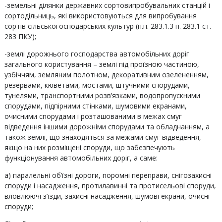
-земельні ділянки державних сортовипробувальних станцій і
сортодільниць, які використовуються для випробування
сортів сільськогосподарських культур (п.п. 283.1.3 п. 283.1 ст.
283 ПКУ);
-землі дорожнього господарства автомобільних доріг
загального користування – землі під проїзною частиною,
узбіччям, земляним полотном, декоративним озелененням,
резервами, кюветами, мостами, штучними спорудами,
тунелями, транспортними розв’язками, водопропускними
спорудами, підпірними стінками, шумовими екранами,
очисними спорудами і розташованими в межах смуг
відведення іншими дорожніми спорудами та обладнанням, а
також землі, що знаходяться за межами смуг відведення,
якщо на них розміщені споруди, що забезпечують
функціонування автомобільних доріг, а саме:
а) паралельні об’їзні дороги, поромні переправи, снігозахисні
споруди і насадження, протилавинні та протисельові споруди,
вловлюючі з’їзди, захисні насадження, шумові екрани, очисні
споруди;