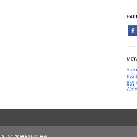
НАШ
face
МЕТ
Увій
RSS
з
RSS
к
Word
6. Усі права захищені.