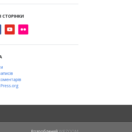
І СТОРІНКИ
book
youtube
flickr
А
ти
аписів
оментарів
Press.org
Розроблений
WPZOOM