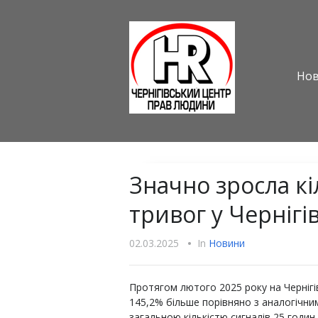
Но
Значно зросла кі
тривог у Чернігів
02.03.2025
•
In
Новини
Протягом лютого 2025 року на Чернігі
145,2% більше порівняно з аналогічним
загальною кількістю сигналів 25 годин 