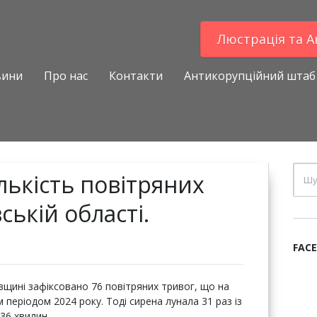
Люстрацiя та 
вини
Про нас
Контакти
Антикорупційний штаб
лькість повітряних
ській області.
FAC
вщині зафіксовано 76 повітряних тривог, що на
 періодом 2024 року. Тоді сирена лунала 31 раз із
36 хвилин.