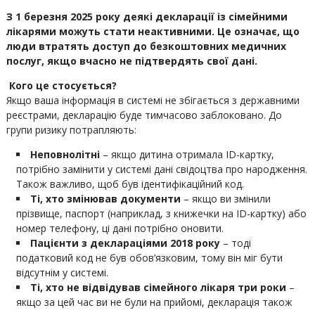
З 1 березня 2025 року деякі декларації із сімейними
лікарями можуть стати неактивними. Це означає, що
люди втратять доступ до безкоштовних медичних
послуг, якщо вчасно не підтвердять свої дані.
Кого це стосується?
Якщо ваша інформація в системі не збігається з державними
реєстрами, декларацію буде тимчасово заблоковано. До
групи ризику потрапляють:
Неповнолітні
– якщо дитина отримала ID-картку,
потрібно замінити у системі дані свідоцтва про народження.
Також важливо, щоб був ідентифікаційний код.
Ті, хто змінював документи
– якщо ви змінили
прізвище, паспорт (наприклад, з книжечки на ID-картку) або
номер телефону, ці дані потрібно оновити.
Пацієнти з деклараціями 2018 року
– тоді
податковий код не був обов’язковим, тому він міг бути
відсутнім у системі.
Ті, хто не відвідував сімейного лікаря три роки
–
якщо за цей час ви не були на прийомі, декларація також