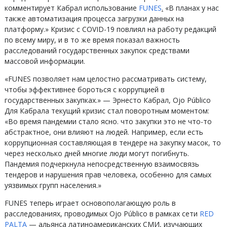
комментирует Кабрал использование
FUNES
.
«В планах у нас
также автоматизация процесса загрузки данных на
платформу.» Кризис с COVID-19 повлиял на работу редакций
по всему миру, и в то же время показал важность
расследований государственных закупок средствами
массовой информации.
«FUNES позволяет нам целостно рассматривать систему,
чтобы эффективнее бороться с коррупцией в
государственных закупках.» — Эрнесто Кабрал, Ojo Público
Для Кабрала текущий кризис стал поворотным моментом:
«Во время пандемии стало ясно. что закупки это не что-то
абстрактное, они влияют на людей. Например, если есть
коррупционная составляющая в тендере на закупку масок, то
через несколько дней многие люди могут погибнуть.
Пандемия подчеркнула непосредственную взаимосвязь
тендеров и нарушения прав человека, особенно для самых
уязвимых групп населения.»
FUNES теперь играет основополагающую роль в
расследованиях, проводимых Ojo Público в рамках сети
RED
PALTA
— альянса латиноамериканских СМИ, изучающих