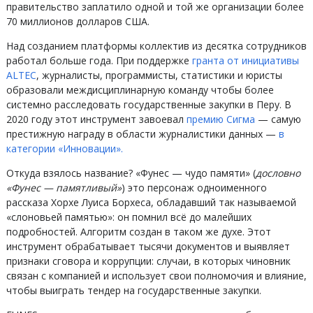
правительство заплатило одной и той же организации более
70 миллионов долларов США.
Над созданием платформы коллектив из десятка сотрудников
работал больше года. При поддержке
гранта от инициативы
ALTEC
, журналисты, программисты, статистики и юристы
образовали междисциплинарную команду чтобы более
системно расследовать государственные закупки в Перу. В
2020 году этот инструмент завоевал
премию Сигма
— самую
престижную награду в области журналистики данных —
в
категории «Инновации».
Откуда взялось название? «Фунес — чудо памяти» (
дословно
«Фунес — памятливый»
) это персонаж одноименного
рассказа Хорхе Луиса Борхеса, обладавший так называемой
«слоновьей памятью»: он помнил всё до малейших
подробностей. Алгоритм создан в таком же духе. Этот
инструмент обрабатывает тысячи документов и выявляет
признаки сговора и коррупции: случаи, в которых чиновник
связан с компанией и использует свои полномочия и влияние,
чтобы выиграть тендер на государственные закупки.