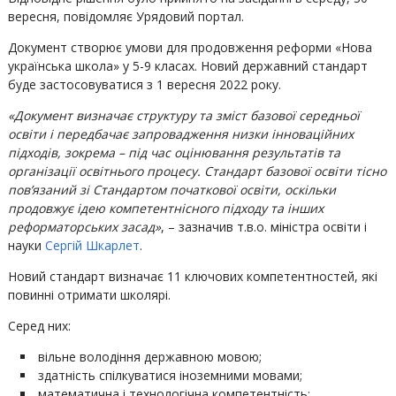
вересня, повідомляє Урядовий портал.
Документ створює умови для продовження реформи «Нова
українська школа» у 5-9 класах. Новий державний стандарт
буде застосовуватися з 1 вересня 2022 року.
«Документ визначає структуру та зміст базової середньої
освіти і передбачає запровадження низки інноваційних
підходів, зокрема – під час оцінювання результатів та
організації освітнього процесу. Стандарт базової освіти тісно
пов’язаний зі Стандартом початкової освіти, оскільки
продовжує ідею компетентнісного підходу та інших
реформаторських засад»
, – зазначив т.в.о. міністра освіти і
науки
Сергій Шкарлет
.
Новий стандарт визначає 11 ключових компетентностей, які
повинні отримати школярі.
Серед них:
вільне володіння державною мовою;
здатність спілкуватися іноземними мовами;
математична і технологічна компетентність;