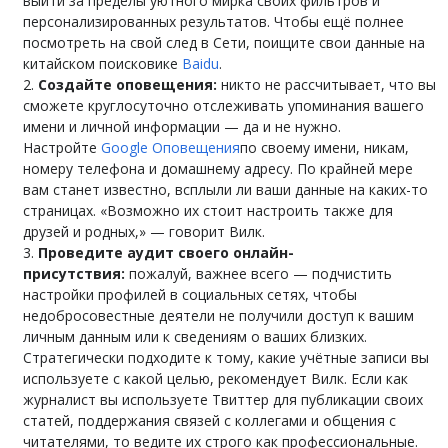
выйти за пределы уютного мирка своих фильтров и
персонализированных результатов. Чтобы ещё полнее
посмотреть на свой след в Сети, поищите свои данные на
китайском поисковике
Baidu
.
Создайте оповещения:
никто не рассчитывает, что вы
сможете круглосуточно отслеживать упоминания вашего
имени и личной информации — да и не нужно.
Настройте
Google Оповещения
по своему имени, никам,
номеру телефона и домашнему адресу. По крайней мере
вам станет известно, всплыли ли ваши данные на каких-то
страницах. «Возможно их стоит настроить также для
друзей и родных,» — говорит Вилк.
Проведите аудит своего онлайн-
присутствия:
пожалуй, важнее всего — подчистить
настройки профилей в социальных сетях, чтобы
недобросовестные деятели не получили доступ к вашим
личным данным или к сведениям о ваших близких.
Стратегически подходите к тому, какие учётные записи вы
используете с какой целью, рекомендует Вилк. Если как
журналист вы используете Твиттер для публикации своих
статей, поддержания связей с коллегами и общения с
читателями, то ведите их строго как профессиональные.