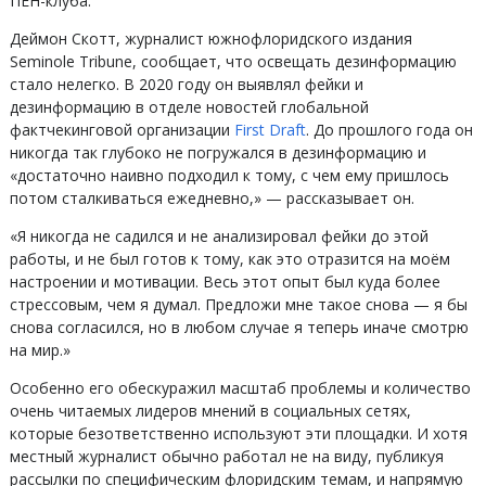
ПЕН-клуба.
Деймон Скотт, журналист южнофлоридского издания
Seminole Tribune, сообщает, что освещать дезинформацию
стало нелегко. В 2020 году он выявлял фейки и
дезинформацию в отделе новостей глобальной
фактчекинговой организации
First Draft
. До прошлого года он
никогда так глубоко не погружался в дезинформацию и
«достаточно наивно подходил к тому, с чем ему пришлось
потом сталкиваться ежедневно,» — рассказывает он.
«Я никогда не садился и не анализировал фейки до этой
работы, и не был готов к тому, как это отразится на моём
настроении и мотивации. Весь этот опыт был куда более
стрессовым, чем я думал. Предложи мне такое снова — я бы
снова согласился, но в любом случае я теперь иначе смотрю
на мир.»
Особенно его обескуражил масштаб проблемы и количество
очень читаемых лидеров мнений в социальных сетях,
которые безответственно используют эти площадки. И хотя
местный журналист обычно работал не на виду, публикуя
рассылки по специфическим флоридским темам, и напрямую