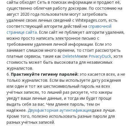
сайты обходят Сеть в поисках информации и продают её,
существенно облегчая работу доксерам. По состоянию на
август 2020 года пользователи могут затребовать
удаление своих личных сведений с Whitepages.com, есть
соответствующий алгоритм действий на
справочной
странице сайта
. Если сайт не публикует алгоритм удаления,
можно просто написать электронное письмо с
требованием удаления личной информации. Если это
занимает слишком много времени, то стоит рассмотреть
платные сервисы, такие как
DeleteMe
или
PrivacyDuck
, хотя
стоимость может быть высоковата для независимых
журналистов.
Практикуйте гигиену паролей:
это касается всех, а не
только журналистов. Если вы используете дату рождения
или один и тот же шестисимвольный пароль на всех
учётных записях, то лишний раз рискуете, что хакеры
уведут ваши личные данные, и тогда им будет проще
выдать себя за вас. Чем длинее пароль, тем он
надёжнее.
Двухфакторная аутентификация
даже лучше.
Кроме того, полезно использовать разные пароли для
разных учётных записей.