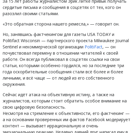
За 15 лет работы журналистом Эрик Литке привык получать
сердитые письма и сообщения в соцсетях от тех, кого он
разозлил своими статьями.
«Это обратная сторона нашего ремесла,» — говорит он.
Но, занявшись фактчекингом для газеты USA TODAY и
Politifact Wisconsin — партнерского проекта Milwaukee Journal
Sentinel и некоммерческой организации
PolitiFact
, — он
почувствовал перемену в отношении читателей к своей
работе. Он всегда публиковал в соцсетях ссылки на свои
статьи, которыми особенно гордился, но за последние три
года оскорбительные сообщения стали всё более и более
личными, и всё чаще — от людей из его собственного
окружения.
Сейчас идёт атака на объективную истину, а также на
журналистов, которым стоит обратить особое внимание на
свою цифровую безопасность.
Несмотря на стремление к объективности, его фактчекинг —
а на основании проверенных им фактов Facebook модерирует
контент — вызывает иррациональную и очень
эмоциональную реакцию. Недавно давний друг написал ему в