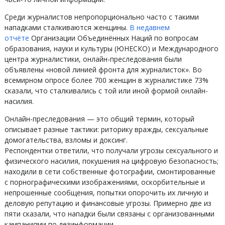
Среди журналистов непропорционально часто с такими
нападками сталкиваются женщины.
В недавнем
отчёте
Организации Объединённых Наций по вопросам
образования, науки и культуры (ЮНЕСКО) и Международного
центра журналистики, онлайн-преследования были
объявлены «новой линией фронта для журналисток». Во
всемирном опросе более 700 женщин в журналистике 73%
сказали, что сталкивались с той или иной формой онлайн-
насилия.
Онлайн-преследования — это общий термин, который
описывает разные тактики: риторику вражды, сексуальные
домогательства, взломы и доксинг.
Респондентки ответили, что получали угрозы сексуального и
физического насилия, покушения на цифровую безопасность;
находили в сети собственные фотографии, смонтированные
с порнографическими изображениями, оскорбительные и
непрошенные сообщения, попытки опорочить их личную и
деловую репутацию и финансовые угрозы. Примерно две из
пяти сказали, что нападки были связаны с организованными
кампаниями по дезинформации.