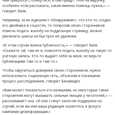
чем пришлось столкнуться, и они придут тебе на выручку,
особенно если рассказать, какая именно помощь нужна,» —
говорит Вилк.
Например, если журналист обнаруживает, что кто-то создал
его двойника в соцсетях, то попросив своих сторонников
помочь подать жалобу на поддельную страницу, можно
увеличить шансы на быстрое её удаление.
«В этом случае важна публичность,» — говорит Вилк.
«Скажите: ой, там не я, помогите подать жалобу на такую-то
учётную запись. Кто-то выдаёт себя за меня, не верьте
публикациям там-то и там-то.»
Чтобы заручиться доверием своих сторонников, нужно
использовать социальную сеть, объясняя и показывая
процесс расследования, говорит Бенавидез.
«Вам может показаться это излишним, но некоторые такие
откровения могут вызывать сильные эмоции у читателей,» —
рассказывает она. «И они станут залогом поддержки на
случай, если вы или ваша редакция окажетесь в фокусе
кампании дезинформации.»