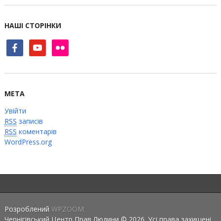
НАШІ СТОРІНКИ
facebook
youtube
flickr
МЕТА
Увійти
RSS
записів
RSS
коментарів
WordPress.org
Розроблений
WPZOOM
Чернігівський Центр Прав Людини © 2026. Усі права захищені.