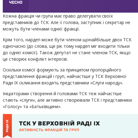
Кожна фракція чи група має право делегувати своїх
представників до ТСК. Але її голова, заступник і секретар не
можуть бути членами однієї фракції.
Крім того, нардеп може бути членом щонайбільше двох ТСК
одночасно (до слова, ще рік тому нардеп міг входити тільки
до однієї комісії). Також депутат не стане членом ТСК, якщо
це створює конфлікт інтересів.
Оскільки комісії формують за принципом пропорційного
представлення фракцій і груп, найчастіше у ТСК Верховної
Ради IX скликання входять представники «Слуги народу».
Ініціаторами створення й головами ТСК теж найчастіше
стають «слуги», але активно створювали ТСК і представники
«Голосу» та «Батьківщини».