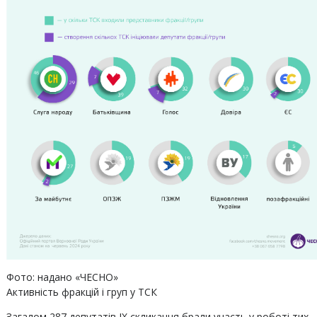
Фото: надано «ЧЕСНО»
Активність фракцій і груп у ТСК
Загалом 287 депутатів IX скликання брали участь у роботі тих