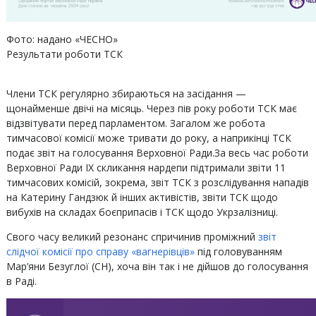
Фото: надано «ЧЕСНО»
Результати роботи ТСК
Члени ТСК регулярно збираються на засідання —
щонайменше двічі на місяць. Через пів року роботи ТСК має
відзвітувати перед парламентом. Загалом же робота
тимчасової комісії може тривати до року, а наприкінці ТСК
подає звіт на голосування Верховної Ради.За весь час роботи
Верховної Ради IX скликання нардепи підтримали звіти 11
тимчасових комісій, зокрема, звіт ТСК з розслідування нападів
на Катерину Гандзюк й інших активістів, звіти ТСК щодо
вибухів на складах боєприпасів і ТСК щодо Укрзалізниці.
Свого часу великий резонанс спричинив проміжний
звіт
слідчої комісії про справу «вагнерівців»
під головуванням
Мар’яни Безуглої (СН), хоча він так і не дійшов до голосування
в Раді.