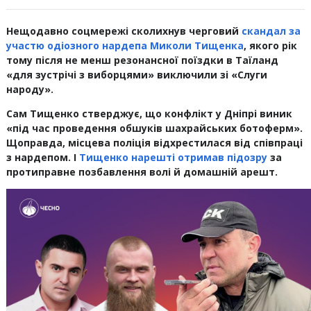
Нещодавно соцмережі сколихнув черговий
скандал за
участю одіозного нардепа Миколи Тищенка
, якого рік
тому після не менш резонансної поїздки в Таїланд
«для зустрічі з виборцями» виключили зі «Слуги
народу».
Сам Тищенко стверджує, що конфлікт у Дніпрі виник
«під час проведення обшуків шахрайських ботоферм».
Щоправда, місцева поліція відхрестилася від співпраці
з нардепом. І
Тищенко нарешті отримав підозру
за
протиправне позбавлення волі й домашній арешт.