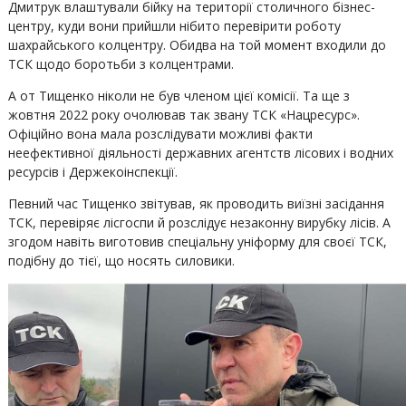
Дмитрук влаштували бійку на території столичного бізнес-
центру, куди вони прийшли нібито перевірити роботу
шахрайського колцентру. Обидва на той момент входили до
ТСК щодо боротьби з колцентрами.
А от Тищенко ніколи не був членом цієї комісії. Та ще з
жовтня 2022 року очолював так звану ТСК «Нацресурс».
Офіційно вона мала розслідувати можливі факти
неефективної діяльності державних агентств лісових і водних
ресурсів і Держекоінспекції.
Певний час Тищенко звітував, як проводить виїзні засідання
ТСК, перевіряє лісгоспи й розслідує незаконну вирубку лісів. А
згодом навіть виготовив спеціальну уніформу для своєї ТСК,
подібну до тієї, що носять силовики.