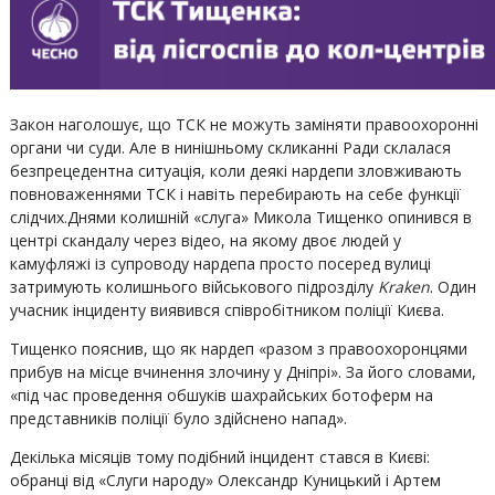
Закон наголошує, що ТСК не можуть заміняти правоохоронні
органи чи суди. Але в нинішньому скликанні Ради склалася
безпрецедентна ситуація, коли деякі нардепи зловживають
повноваженнями ТСК і навіть перебирають на себе функції
слідчих.Днями колишній «слуга» Микола Тищенко опинився в
центрі скандалу через відео, на якому двоє людей у
камуфляжі із супроводу нардепа просто посеред вулиці
затримують колишнього військового підрозділу
Kraken
. Один
учасник інциденту виявився співробітником поліції Києва.
Тищенко пояснив, що як нардеп «разом з правоохоронцями
прибув на місце вчинення злочину у Дніпрі». За його словами,
«під час проведення обшуків шахрайських ботоферм на
представників поліції було здійснено напад».
Декілька місяців тому подібний інцидент стався в Києві:
обранці від «Слуги народу» Олександр Куницький і Артем