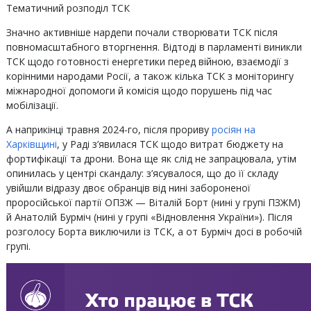
Тематичний розподіл ТСК
Значно активніше нардепи почали створювати ТСК після
повномасштабного вторгнення. Відтоді в парламенті виникли
ТСК щодо готовності енергетики перед війною, взаємодії з
корінними народами Росії, а також кілька ТСК з моніторингу
міжнародної допомоги й комісія щодо порушень під час
мобілізації.
А наприкінці травня 2024-го, після прориву
росіян на
Харківщині
, у Раді з’явилася ТСК щодо витрат бюджету на
фортифікації та дрони. Вона ще як слід не запрацювала, утім
опинилась у центрі скандалу: з’ясувалося, що до її складу
увійшли відразу двоє обранців від нині забороненої
проросійської партії ОПЗЖ — Віталій Борт (нині у групі ПЗЖМ)
й Анатолій Бурміч (нині у групі «Відновлення України»). Після
розголосу Борта виключили із ТСК, а от Бурміч досі в робочій
групі.