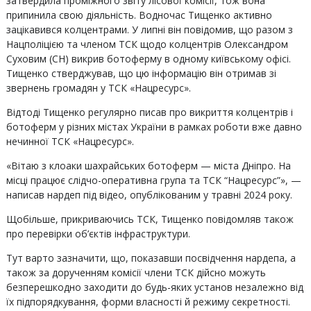
затвердила проміжного звіту лісової комісії, тож вона
припинила свою діяльність. Водночас Тищенко активно
зацікавився колцентрами. У липні він повідомив, що разом з
Нацполіцією та членом ТСК щодо колцентрів Олександром
Суховим (СН) викрив ботоферму в одному київському офісі.
Тищенко стверджував, що цю інформацію він отримав зі
звернень громадян у ТСК «Нацресурс».
Відтоді Тищенко регулярно писав про викриття колцентрів і
ботоферм у різних містах України в рамках роботи вже давно
нечинної ТСК «Нацресурс».
«Вітаю з клоаки шахрайських ботоферм — міста Дніпро. На
місці працює слідчо-оперативна група та ТСК “Нацресурс”», —
написав нардеп під відео, опублікованим у травні 2024 року.
Щобільше, прикриваючись ТСК, Тищенко повідомляв також
про перевірки об’єктів інфраструктури.
Тут варто зазначити, що, показавши посвідчення нардепа, а
також за дорученням комісії члени ТСК дійсно можуть
безперешкодно заходити до будь-яких установ незалежно від
їх підпорядкування, форми власності й режиму секретності.