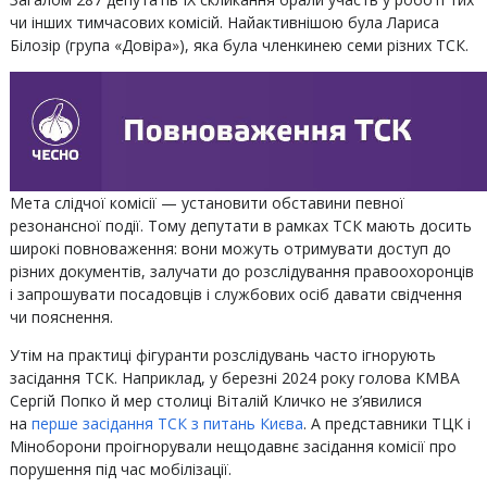
чи інших тимчасових комісій. Найактивнішою була Лариса
Білозір (група «Довіра»), яка була членкинею семи різних ТСК.
Мета слідчої комісії — установити обставини певної
резонансної події. Тому депутати в рамках ТСК мають досить
широкі повноваження: вони можуть отримувати доступ до
різних документів, залучати до розслідування правоохоронців
і запрошувати посадовців і службових осіб давати свідчення
чи пояснення.
Утім на практиці фігуранти розслідувань часто ігнорують
засідання ТСК. Наприклад, у березні 2024 року голова КМВА
Сергій Попко й мер столиці Віталій Кличко не з’явилися
на
перше засідання ТСК з питань Києва
. А представники ТЦК і
Міноборони проігнорували нещодавнє засідання комісії про
порушення під час мобілізації.