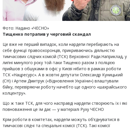
Фото: Надано «ЧЕСНО»
Тищенко потрапив у черговий скандал
Це вже не перший випадок, коли нардепи перебирають на
себе функції правоохоронців, прикриваючись діяльністю
тимчасових слідчих комісій (ТСК) Верховної Ради.Наприклад, у
липні минулого року той-таки Тищенко разом з поліцією
прийшов з обшуками в офіс у Києві нібито в рамках роботи
ТСК «Нацресурс». А в жовтні депутати Олександр Куницький
(СН) і Артем Дмитрук («Відновлення України») влаштували
бійку, перевіряючи роботу начебто ще одного «шахрайського
колцентру».
Що ж таке ТСК, для чого насправді нардепи створюють їх і які
повноваження це їм дає — у матеріалі Руху ЧЕСНО
Крім роботи в комітетах, нардепи можуть об’єднуватися в
тимчасові слідчі та спеціальні комісії (ТСК). Такі комісії