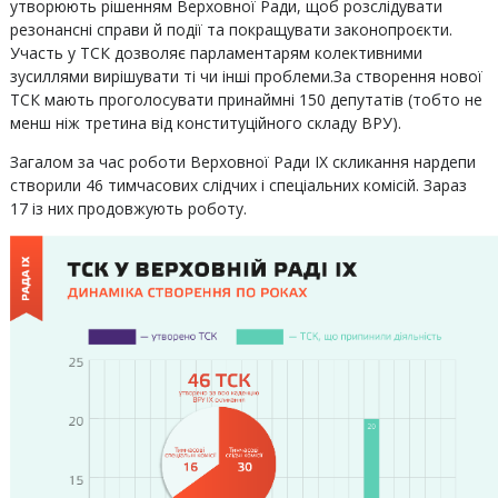
утворюють рішенням Верховної Ради, щоб розслідувати
резонансні справи й події та покращувати законопроєкти.
Участь у ТСК дозволяє парламентарям колективними
зусиллями вирішувати ті чи інші проблеми.За створення нової
ТСК мають проголосувати принаймні 150 депутатів (тобто не
менш ніж третина від конституційного складу ВРУ).
Загалом за час роботи Верховної Ради IX скликання нардепи
створили 46 тимчасових слідчих і спеціальних комісій. Зараз
17 із них продовжують роботу.