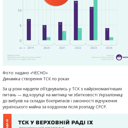
Фото: надано «ЧЕСНО»
Динаміка створення ТСК по роках
За ці роки нардепи об’єднувались у ТСК з найрізноманітніших
питань — від корупції на митниці чи збитковості Укрзалізниці
до вибухів на складах боєприпасів і законності відчуження
українського майна за кордоном після розпаду СРСР.