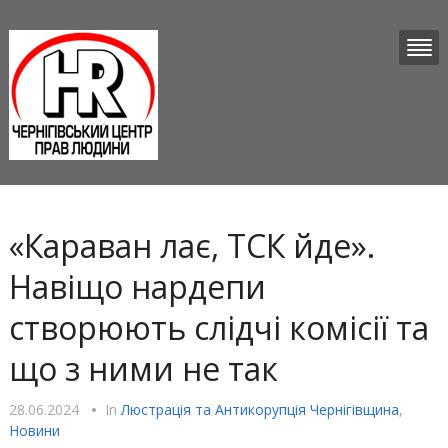
«Караван лає, ТСК йде».
Навіщо нардепи
створюють слідчі комісії та
що з ними не так
28.06.2024
•
In
Люстрацiя та Антикорупцiя Чернігівщина
,
Новини