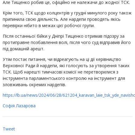
Але Тищенко робив це, офіційно не належачи до жодної ТСК.
Крім того, ТСК щодо колцентрів у грудні минулого року також
припинила свою діяльність. Але нардепи проводять якісь
перевірки нібито в межах цієї робочої групи.
Після останньої бійки у Дніпрі Тищенко отримав підозру за
протиправне позбавлення волі, після чого суд відправив його
під домашній арешт.
Утім постає питання, чи відреагують на ці дії керівництво
Верховної Ради й нардепи, які голосують за утворення таких
ТСК. Щоб нарешті тимчасові комісії не перетворилися з
інструмента парламентського контролю на інструмент для
зловживань окремих нардепів.
https://lb.ua/news/2024/06/28/621204_karavan_laie_tsk_yde_navish
Софія Лазарова
Tweet