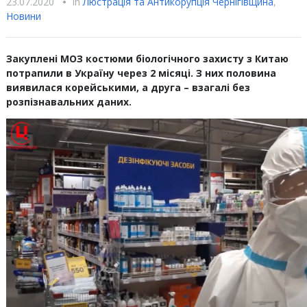
23.07.2020
•
In
Люстрацiя та Антикорупцiя Чернігівщина
,
Новини
Закуплені МОЗ костюми біологічного захисту з Китаю
потрапили в Україну через 2 місяці. З них половина
виявилася корейськими, а друга – взагалі без
розпізнавальних даних.