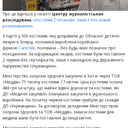
Про це йдеться у сюжеті
Центру журналістських
розслідувань
«Костюми Степанова: захист без знаків
розпізнавання»
.
З партії у 500 костюмів, яку доправили до Обласної дитячої
лікарні в Боярці, половина вироблена корейської
фірмою
Caremile
, половина – без будь-яких позначок про
походження. За інформацією лікарів, костюми були поставлені
2 червня без сертифікатів, лише з накладною від Державного
підприємства «Укрвакцина».
Міністерство охорони здоров’я закупило в Китаї через ТОВ
«Меддів» 71 тисячу костюмів 17 квітня. Ціна костюмів склала
488 грн за штуку, що майже вдвічі дорожче за костюми, які
ДП «Медичні закупівлі» планувало закупити в українського
виробника. На початку червня костюми прибули до складів
ДП «Укрвакцина». За договором, укладеним Міністерством
охорони здоров’я та ТОВ «Меддів», захисні костюми для
медиків мали бути поставлені до кінця квітня.
Міністерство охорони здоров’я не надало Центру