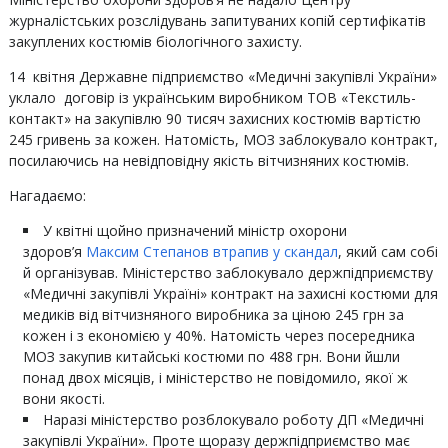
журналістських розслідувань запитуваних копій сертифікатів
закуплених костюмів біологічного захисту.
14 квітня Державне підприємство «Медичні закупівлі України»
уклало договір із українським виробником ТОВ «Текстиль-
контакт» на закупівлю 90 тисяч захисних костюмів вартістю
245 гривень за кожен. Натомість, МОЗ заблокувало контракт,
посилаючись на невідповідну якість вітчизняних костюмів.
Нагадаємо:
У квітні щойно призначений міністр охорони
здоров’я
Максим Степанов втрапив у скандал
, який сам собі
й організував. Міністерство заблокувало держпідприємству
«Медичні закупівлі Україні» контракт на захисні костюми для
медиків від вітчизняного виробника за ціною 245 грн за
кожен і з економією у 40%. Натомість через посередника
МОЗ закупив китайські костюми по 488 грн. Вони йшли
понад двох місяців, і міністерство не повідомило, якої ж
вони якості.
Наразі міністерство розблокувало роботу ДП «Медичні
закупівлі України». Проте щоразу держпідприємство має