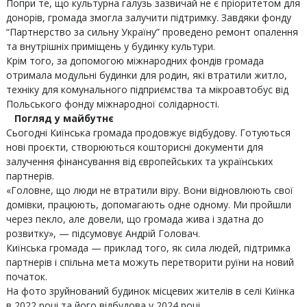
Попри те, що культурна галузь зазвичай не є пріоритетом для
донорів, громада змогла залучити підтримку. Завдяки фонду
“Партнерство за сильну Україну” проведено ремонт опалення
та внутрішніх приміщень у будинку культури.
Крім того, за допомогою міжнародних фондів громада
отримала модульні будинки для родин, які втратили житло,
техніку для комунального підприємства та мікроавтобус від
Польського фонду міжнародної солідарності.
Погляд у майбутнє
Сьогодні Киїнська громада продовжує відбудову. Готуються
нові проєкти, створюються кошторисні документи для
залучення фінансування від європейських та українських
партнерів.
«Головне, що люди не втратили віру. Вони відновлюють свої
домівки, працюють, допомагають одне одному. Ми пройшли
через пекло, але довели, що громада жива і здатна до
розвитку», — підсумовує Андрій Головач.
Киїнська громада — приклад того, як сила людей, підтримка
партнерів і спільна мета можуть перетворити руїни на новий
початок.
На фото зруйнований будинок місцевих жителів в селі Киїнка
в 2022 році та його відбудова у 2024 році.