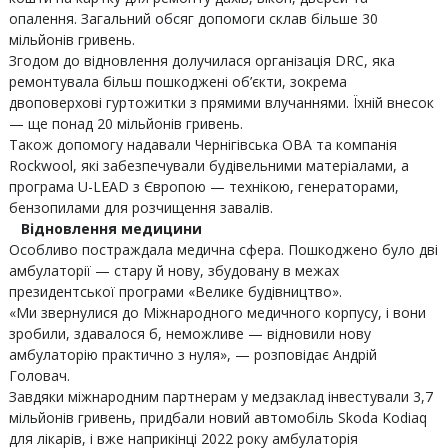
опалення. Загальний обсяг допомоги склав більше 30
мільйонів гривень.
Згодом до відновлення долучилася організація DRC, яка
ремонтувала більш пошкоджені об’єкти, зокрема
двоповерхові гуртожитки з прямими влучаннями. Їхній внесок
— ще понад 20 мільйонів гривень.
Також допомогу надавали Чернігівська ОВА та компанія
Rockwool, які забезпечували будівельними матеріалами, а
програма U-LEAD з Європою — технікою, генераторами,
бензопилами для розчищення завалів.
Відновлення медицини
Особливо постраждала медична сфера. Пошкоджено було дві
амбулаторії — стару й нову, збудовану в межах
президентської програми «Велике будівництво».
«Ми звернулися до Міжнародного медичного корпусу, і вони
зробили, здавалося б, неможливе — відновили нову
амбулаторію практично з нуля», — розповідає Андрій
Головач.
Завдяки міжнародним партнерам у медзаклад інвестували 3,7
мільйонів гривень, придбали новий автомобіль Skoda Kodiaq
для лікарів, і вже наприкінці 2022 року амбулаторія