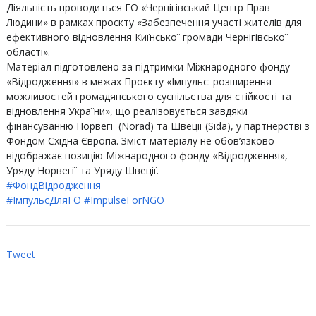
Діяльність проводиться ГО «Чернігівський Центр Прав
Людини» в рамках проєкту «Забезпечення участі жителів для
ефективного відновлення Киїнської громади Чернігівської
області».
Матеріал підготовлено за підтримки Міжнародного фонду
«Відродження» в межах Проєкту «Імпульс: розширення
можливостей громадянського суспільства для стійкості та
відновлення України», що реалізовується завдяки
фінансуванню Норвегії (Norad) та Швеції (Sida), у партнерстві з
Фондом Східна Європа. Зміст матеріалу не обов’язково
відображає позицію Міжнародного фонду «Відродження»,
Уряду Норвегії та Уряду Швеції.
#ФондВідродження
#ІмпульсДляГО
#ImpulseForNGO
Tweet