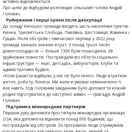
активно відновлюється.
Про шлях до відбудови розповідає сільський голова Андрій
Головач.
Руйнування і перші кроки після деокупації
До складу Киїнської громади входять шість населених пунктів:
Киїнка, Трисвятська Слобода, Павлівка, Шестовиця, Жавинка і
Гущин. Після обстрілів і тимчасової окупації у 2022 році
громада зазнала значних втрат. З понад трьох тисяч
домогосподарств — більше 1300 були пошкоджені, 68
зруйновані повністю. Постраждали всі об’єкти соціальної
інфраструктури — ліцеї, дитсадок, амбулаторія, клуби та
адміністративні будівлі.
«Коли рашисти відійшли, у нас не було нічого. Люди втратили
житло, роботу, бізнеси. Ми жили в умовах невизначеності.
Але навіть тоді головним завданням було допомогти кожній
родині підготуватися до наступної зими», — пригадує Андрій
Головач.
Підтримка міжнародних партнерів
Першою руку допомоги простягнула міжнародна організація
ZOA, яка допомогла відновити понад 600 будинків, що
постраждали від обстрілів. За програмою люди отримували
кошти на картку для ремонту дахів, вікон, дверей та