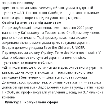
запрацювала знову.
Крім того, організація NewWay облаштувала внутрішній
туалет у ФАПі Трисвятської Слободи — це стало важливим
кроком для створення гідних умов праці медиків.
Освіта і дитинство під захистом
Попри зруйновані приміщення, вже 1 вересня 2022 року
навчання у Киїнському та Трисвятсько-Слобідському ліцеях
розпочалося вчасно. Тоді громада власними силами
закривала вікна, ремонтувала дахи, готувала укриття.
Згодом допомогу надали Save the Children, UNICEF,
Партнерство за сильну Україну, Terre des Hommes (Італія). У
ліцеях облаштовано сучасні укриття з вентиляцією,
туалетами та новими меблями.
«Діти, коли вперше спустилися до відремонтованого укриття,
казали, що не хочуть виходити — настільки воно стало
затишним і безпечним», — ділиться голова громади.
Дитячий садок громади теж отримав нове життя — завдяки
допомозі організації «Відродження нації» та уряду Латвії через
ПРООН, які профінансували утеплення фасаду на 3,7 мільйона
гривень.
Культура і комунальна сфера