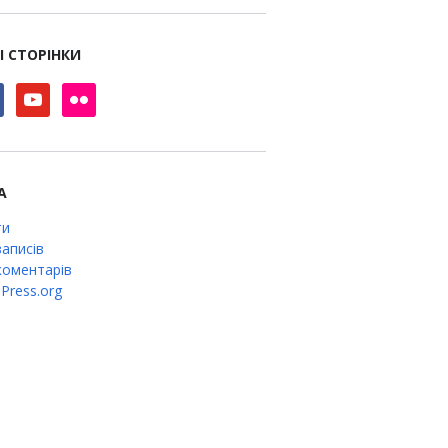
І СТОРІНКИ
book
youtube
flickr
А
ти
аписів
оментарів
Press.org