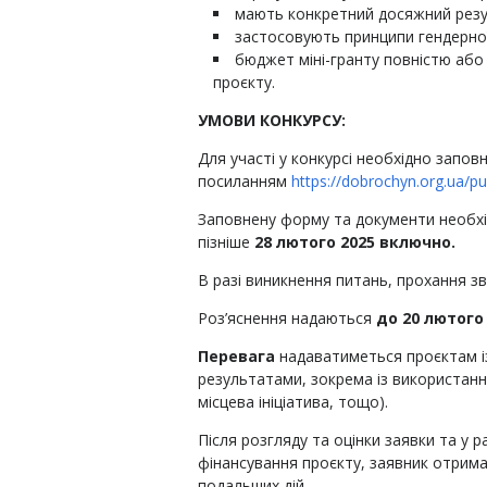
мають конкретний досяжний резу
застосовують принципи гендерної 
бюджет міні-гранту повністю або
проєкту.
УМОВИ КОНКУРСУ:
Для участі у конкурсі необхідно запов
посиланням
https://dobrochyn.org.ua/pub
Заповнену форму та документи необхі
пізніше
28 лютого
2
025 включно.
В разі виникнення питань, прохання 
Роз’яснення надаються
до 20
лютого 
Перевага
надаватиметься проєктам і
результатами, зокрема із використанн
місцева ініціатива, тощо).
Після розгляду та оцінки заявки та у 
фінансування проєкту, заявник отрима
подальших дій.