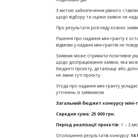
З метою забезпечення рівного ставле
щодо відбору та оцінки заявок не нада
Про результати розгляду кожної заяв
Рішення про надання міні-гранту є ос
відмови у наданні міні-грантів не пові
Заявник може отримати позитивне ріше
щодо доопрацювання заявки, яка може
бюджеті проєкту, деталізації або допо
не зміни суті проєкту.
Угода про надання міні-гранту укладає
уточнень із заявником.
Загальний бюджет конкурсу міні-г
Середня сума: 25 000 грн.
Період реалізації проєктів:
1 – 2 міс
Оголошення результатів конкурсу:
14 