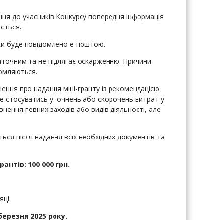
ння до учасників Конкурсу попередня інформація
ється.
ки буде повідомлено е-поштою.
таточним та не підлягає оскарженню. Причини
домляються.
ння про надання міні-гранту із рекомендацією
 стосуватись уточнень або скорочень витрат у
внення певних заходів або видів діяльності, але
ться після надання всіх необхідних документів та
рантів: 100
000
грн.
яці.
березня 2025 року.