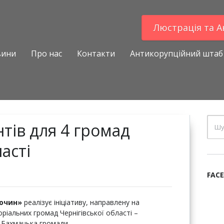
Люстрацiя та 
вини
Про нас
Контакти
Антикорупційний штаб
нтів для 4 громад
асті
FAC
очин»
реалізує ініціативу, направлену на
оріальних громад Чернігівської області –
 Бахмацька громади.