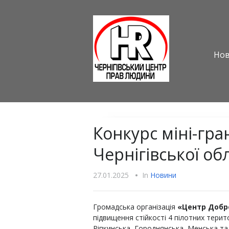
Но
Конкурс міні-гра
Чернігівської обл
27.01.2025
•
In
Новини
Громадська організація
«Центр Добр
підвищення стійкості 4 пілотних терит
Ріпкинська, Городнянська, Менська та