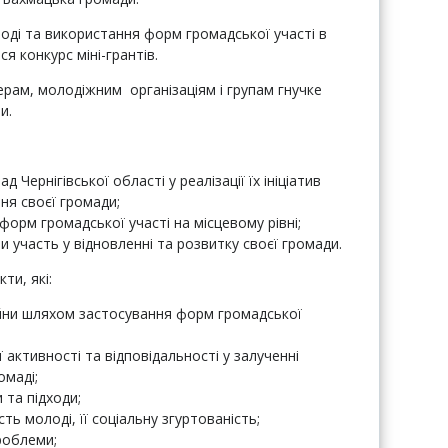
лоді та використання форм громадської участі в
 конкурс міні-грантів.
рам, молодіжним організаціям і групам гнучке
и.
 Чернігівської області у реалізації їх ініціатив
ння своєї громади;
форм громадської участі на місцевому рівні;
 участь у відновленні та розвитку своєї громади.
ти, які:
ійни шляхом застосування форм громадської
активності та відповідальності у залученні
омаді;
 та підходи;
ь молоді, її соціальну згуртованість;
роблеми;