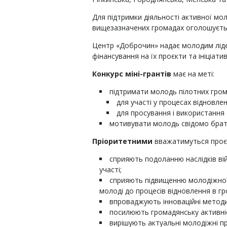
Для підтримки діяльності активної мо
вищезазначених громадах оголошується
Центр «Доброчин» надає молодим ліде
фінансування на їх проєкти та ініціатив
Конкурс міні-грантів
має на меті:
підтримати молодь пілотних громад
для участі у процесах відновле
для просування і використання 
мотивувати молодь свідомо брати
Пріоритетними
вважатимуться проєк
сприяють подоланню наслідків в
участі;
сприяють підвищенню молодіжної 
молоді до процесів відновлення в гр
впроваджують інноваційні методи
посилюють громадянську активніст
вирішують актуальні молодіжні п