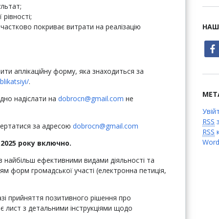
льтат;
рівності;
 частково покриває витрати на реалізацію
НАШ
face
нити аплікаційну форму, яка знаходиться за
likatsiyi/
.
МЕТ
дно надіслати на
dobrocn@gmail.com
не
Увій
RSS
з
звертатися за адресою
dobrocn@gmail.com
RSS
к
Word
2025 року включно.
з найбільш ефективними видами діяльності та
ям форм громадської участі (електронна петиція,
разі прийняття позитивного рішення про
є лист з детальними інструкціями щодо