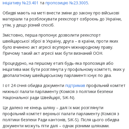
ініціативу №23.401
та
пропозицію №23.3005
.
Обидві мають на меті внести зміни до закону про військові
матеріали та розблокувати реекспорт озброєнь до України,
утім, у дещо різний спосіб.
Змістовно, перша пропонує дозволити реекспорт
швейцарської зброї в Україну, друга – в країни, проти яких
було вчинено акт агресії всупереч міжнародному праву.
Причому такий акт агресії має бути визнаний ООН.
Процедурно, на першому етапі будь-яка пропозиція або
ініціатива має бути розглянута у профільному комітеті, яких у
двопалатному швейцарському парламенті існує по два.
І от 24 січня обидва документи
підтримав
профільний комітет
нижньої палати парламенту (Комісія з політики безпеки
Національної ради Швейцарії, SiK-N).
Це далеко не кінець шляху – далі їх має розглянути
профільний комітет верхньої палати парламенту (Комісія з
політики безпеки Ради кантонів, SiK-S). Після цього обидва
документи можуть піти далі – однак різними шляхами.