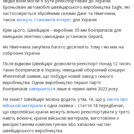
звідки вони могли б бути реекспортовані до України.
Броньовані автомобілі швейцарського виробництва Eagle, які
застосовуються збройними силами Данії та Німеччини,
також
можуть становити інтерес
для України.
Крім цього, Швейцарія – виробник 35-мм боєприпасів для
німецьких зенітних самохідних установок Gepard,
які Німеччина закупила багато десятиліть тому і які має на
озброєнні Україна.
Після відмови Швейцарії дозволити реекспорт понад 12 тисяч
таких боєприпасів в Україну, німецький оборонний концерн
Rheinmetall заявив, що побудує новий завод з їхнього
виробництва. Однак виробництво першої партії
боєприпасів
завершиться
лише в червні-липні 2023 року.
На захист Швейцарії можна додати, утім, те, що у
законі про
військові матеріали
є одна лазівка – стаття 18 передбачає,
що європейські країни можуть вільно реекспортувати у треті,
навіть воюючі, країни військові матеріали, виготовлені з
використанням комплектуючих або запасних частин
швейцарського виробництва.