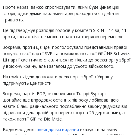
Проте наразі важко спрогнозувати, яким буде фінал цієї
історії, адже думки парламентарів розходяться і дебати
тривають.
Це підтверджує розподіл голосів у комітеті SiK-N – 14 за, 11
проти, що аж ніяк не можна вважати твердою перемогою.
Зокрема, проти цієї ідеї проголосували представники правої
популістської партії SVP та помірковано лівої GRÜNE Schweiz.
Ці партії скептично ставляться не тільки до реекспорту зброї
у воюючу країну, але і загалом до усього військового.
Натомість ідею дозволити реекспорт зброї в Україну
підтримують центристи.
Зокрема, партія FDP, очільник якої Тьєррі Буркарт
щонайменше впродовж останніх пів року лобіював ідею
навіть більш радикального послаблення закону (відмови від
підписання декларацій про нереекспорт з 25 державами), а
також партії GlP та Die Mitte.
Водночас деякі
швейцарські видання
вказують на зміну