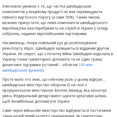
Ключовою умовою є те, що частка швейцарських
компонентів у кінцевому продукті не має перевищувати
певного вартісного порогу (а саме 50%). Таким чином,
можемо припустити, що певні компоненти швейцарського
виробництва
вже
перебувають на службі в Україні у складі
озброєнь, наданих європейськими партнерами.
Насамкінець, попри повільний рух до розблокування
реекспорту зброї, Швейцарія залишається відданим другом
України. Не секрет, що з початку війни Швейцарія надіслала в
Україну тонни гуманітарної допомоги та не один транш
фінансової підтримки (останній – обсягом
100 млн
швейцарських франків
).
Проте мало хто знає, що ключову роль у цьому відіграє…
швейцарське міністерство оборони (!) на чолі з
проукраїнською міністеркою Віолою Амхерд, яка заохочує
увесь Федеральний департамент шукати креативні шляхи,
щоб якнайбільше допомагати Україні.
Саме через військове міністерство відбувається постачання
таких речей невійськового призначення, як генератори,