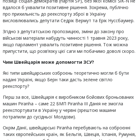
позиції соціал-демократів (партія SP), без якої комісії SiK-N не
вдалося б ухвалити позитивне рішення. Зокрема, публічно
про прихильність до реекспорту зброї в Україну
висловлювались депутати Седрік Вермут та Ерік Нуссбаумер.
Згідно з депутатською пропозицією, зміни до закону про
військові матеріали набудуть чинності 1 травня 2023 року,
якщо парламент ухвалить позитивне рішення. Тож можна
припустити, що розв’язку цієї саги ми побачимо доволі скоро.
Чим Швейцарія може допомогти ЗСУ?
Які типи швейцарських озброєнь теоретично могли б бути
надані Україні, якщо Берн таки дасть зелене світло
реекспорту?
Перш за все, Швейцарія є виробником бойових броньованих
машин Piranha – саме 22 БМП Piranha III Данія не змогла
реекспортувати в Україну у червні (зрештою машини
потрапили до сусідньої Молдови).
Окрім Данії, швейцарські Piranha перебувають на озброєнні
таких європейських країн, як Бельгія, Швеція, Іспанія, Румунія,