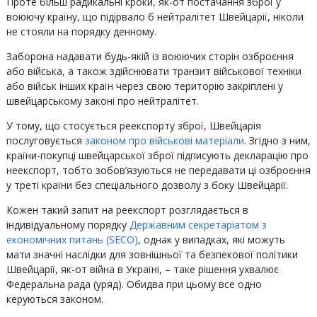
Проте більш радикальні кроки, як-от постачання зброї у
воюючу країну, що підірвало б нейтралітет Швейцарії, ніколи
не стояли на порядку денному.
Заборона надавати будь-якій із воюючих сторін озброєння
або війська, а також здійснювати транзит військової техніки
або військ інших країн через свою територію закріплені у
швейцарському законі про нейтралітет.
У тому, що стосується реекспорту зброї, Швейцарія
послуговується
законом про військові матеріали
. Згідно з ним,
країни-покупці швейцарської зброї підписують декларацію про
неекспорт, тобто зобов’язуються не передавати ці озброєння
у треті країни без спеціального дозволу з боку Швейцарії.
Кожен такий запит на реекспорт розглядається в
індивідуальному порядку
Державним секретаріатом з
економічних питань (SECO)
, однак у випадках, які можуть
мати значні наслідки для зовнішньої та безпекової політики
Швейцарії, як-от війна в Україні, – таке рішення ухвалює
Федеральна рада (уряд). Обидва при цьому все одно
керуються законом.