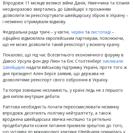
Впродовж 11 місяців великої війни Данія, Німеччина та Іспанія
неодноразово звертались до Швейцарії з проханням
дозволити їм реекспортувати швейцарську зброю в Україну –
і незмінно отримували відмову.
Федеральна рада тричі – у квітні,
червні
та
листопаді
–
офіційно відмовляла європейським партнерам, пояснюючи,
що не може дозволити такий реекспорт у воюючу країну.
Показово, що під час Всесвітнього економічного форуму в
Давосі Урсула фон дер Ляєн та Єнс Столтенберг
закликали
Швейцарію
надати військову підтримку Україні, проте того ж
дня президент Ален Берсе заявив, що держава не
дозволятиме реекспорт свого озброєння в Україну.
Та попри зовнішню незламність, у країні ледь не з першого
дня кипіли внутрішні дебати.
Раптова необхідність почати переосмислювати незмінну
впродовж десятиліть політику нейтралітету, а також
вроджена швейцарська звичка неспішно та ретельно
продебатувати кожне питання призвели зрештою до того,
що чутлива до міжнародної критики Швейцарія опинилась у