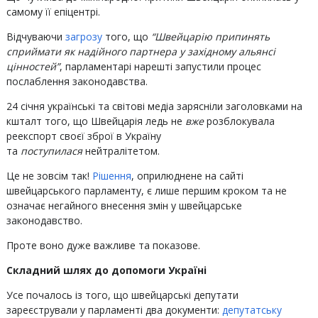
самому її епіцентрі.
Відчуваючи
загрозу
того, що
“Швейцарію припинять
сприймати як надійного партнера у західному альянсі
цінностей”
, парламентарі нарешті запустили процес
послаблення законодавства.
24 січня українські та світові медіа зарясніли заголовками на
кшталт того, що Швейцарія ледь не
вже
розблокувала
реекспорт своєї зброї в Україну
та
поступилася
нейтралітетом.
Це не зовсім так!
Рішення
, оприлюднене на сайті
швейцарського парламенту, є лише першим кроком та не
означає негайного внесення змін у швейцарське
законодавство.
Проте воно дуже важливе та показове.
Складний шлях до допомоги Україні
Усе почалось із того, що швейцарські депутати
зареєстрували у парламенті два документи:
депутатську