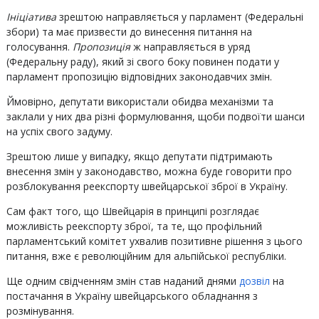
Ініціатива
зрештою направляється у парламент (Федеральні
збори) та має призвести до винесення питання на
голосування.
Пропозиція
ж направляється в уряд
(Федеральну раду), який зі свого боку повинен подати у
парламент пропозицію відповідних законодавчих змін.
Ймовірно, депутати використали обидва механізми та
заклали у них два різні формулювання, щоби подвоїти шанси
на успіх свого задуму.
Зрештою лише у випадку, якщо депутати підтримають
внесення змін у законодавство, можна буде говорити про
розблокування реекспорту швейцарської зброї в Україну.
Сам факт того, що Швейцарія в принципі розглядає
можливість реекспорту зброї, та те, що профільний
парламентський комітет ухвалив позитивне рішення з цього
питання, вже є революційним для альпійської республіки.
Ще одним свідченням змін став наданий днями
дозвіл
на
постачання в Україну швейцарського обладнання з
розмінування.