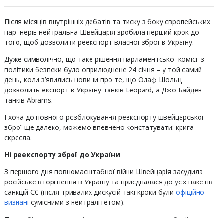
Після місяців внутрішніх дебатів та тиску з боку європейських
партнерів нейтральна Швейцарія зробила перший крок до
того, щоб дозволити реекспорт власної зброї в Україну.
Дуже символічно, що таке рішення парламентської комісії з
політики безпеки було оприлюднене 24 січня – у той самий
день, коли з’явились новини про те, що Олаф Шольц
дозволить експорт в Україну танків Leopard, а Джо Байден –
танків Abrams.
І хоча до повного розблокування реекспорту швейцарської
зброї ще далеко, можемо впевнено констатувати: крига
скресла.
Ні реекспорту зброї до України
З першого дня повномасштабної війни Швейцарія засудила
російське вторгнення в Україну та приєдналася до усіх пакетів
санкцій ЄС (після тривалих дискусій такі кроки були
офіційно
визнані
сумісними з нейтралітетом).