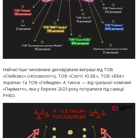
Найчастіше чиновники декларували виграші від ТОВ
«Спейсикс» («Космолот»), ТОВ «Слотс Ю.Ей.», ТОВ «ВБет
Україна» та ТОВ «Геймдев». А також — від гральної компанії
«Паріматч», яка у березні 2023 року потрапила під санкції
РНБО.