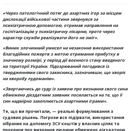
«Через патологічний потяг до азартних ігор за місцем
дислокації військової частини звернувся за
психіатричною допомогою, отримав направлення на
госпіталізацію у психіатричну лікарню, проте через
характер служби реалізувати його не зміг».
«Виник злочинний умисел на незаконне використання
благодійних пожертв з метою отримання прибутку в
значному розмірі, у період дії воєнного стану введеного
на території України. Підозрюваний погодився із
твердженнями свого захисника, зазначивши, що хворіє
на хворобу лудоманію».
«Звертаючись до суду із заявою про визнання свого сина
обмежено дієздатним заявник посилається на те, що її
син надмірно захоплюється азартними іграми».
Те, що ви прочитали, — реальні формулювання з
судових рішень. Погрози все підірвати, використання
зібраних на допомогу ЗСУ коштів у власних цілях та
прохання про визнання людини обмежено дієздатною