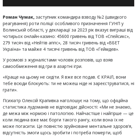
Роман Чумак,
заступник командира взводу №2 (швидкого
реагування) роти поліції особливого призначення ГУНП у
Волинській області, у декларації за 2023 рік вказує виграші від
чотирьох онлайн-казино: 45600 гривень від ТОВ «Спейсикс»,
279 тисяч від «Нейтів аппс», 28 тисяч гривень від «ВБЕТ
Україна» та майже 4 тисячі гривень від ТОВ «Геймдев».
У розмові з журналістами чоловік розповів, що взяв
самообмеження від гри в азартні ігри.
«Краще на цьому не сидіти. Я вже все подав. Є КРАІЛ, вони
тебе всюди блокують: ти не можеш ніде ні зареєструватися, ні
грати».
Психіатр Олексій Крапивка наголошує на тому, що офіційна
статистика лудоманів не відповідає дійсності: «Ми не знаємо,
де межа між нормою і патологією. Найчастіше і найгірше — це
коли людина вже має борги такого рангу, коли вона їх не
може погасити. Це повністю зруйноване ментальне здоров’я,
відсутність змоги щось зробити і потреба померти, щоб