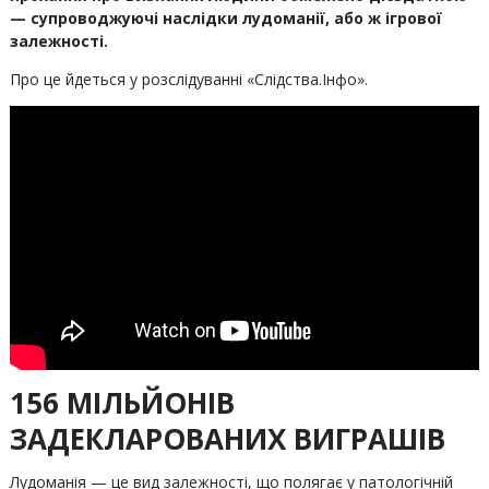
— супроводжуючі наслідки лудоманії, або ж ігрової
залежності.
Про це йдеться у розслідуванні «Слідства.Інфо».
156 МІЛЬЙОНІВ
ЗАДЕКЛАРОВАНИХ ВИГРАШІВ
Лудоманія — це вид залежності, що полягає у патологічній