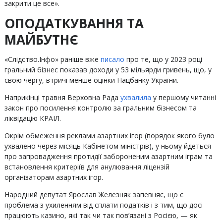
закрити це все».
ОПОДАТКУВАННЯ ТА
МАЙБУТНЄ
«Слідство.Інфо» раніше вже
писало
про те, що у 2023 році
гральний бізнес показав доходи у 53 мільярди гривень, що, у
свою чергу, втричі менше оцінки Нацбанку України.
Наприкінці травня Верховна Рада
ухвалила
у першому читанні
закон про посилення контролю за гральним бізнесом та
ліквідацію КРАІЛ.
Окрім обмеження реклами азартних ігор (порядок якого було
ухвалено через місяць Кабінетом міністрів), у ньому йдеться
про запровадження протидії забороненим азартним іграм та
встановлення критеріїв для анулювання ліцензій
організаторам азартних ігор.
Народний депутат Ярослав Железняк запевняє, що є
проблема з ухиленням від сплати податків і з тим, що досі
працюють казино, які так чи так пов’язані з Росією, — як