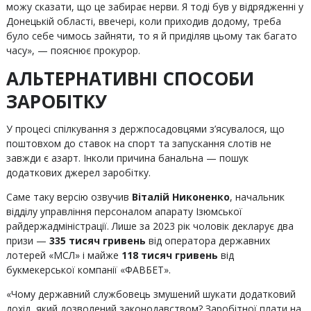
можу сказати, що це забирає нерви. Я тоді був у відрядженні у
Донецькій області, ввечері, коли приходив додому, треба
було себе чимось зайняти, то я й приділяв цьому так багато
часу», — пояснює прокурор.
АЛЬТЕРНАТИВНІ СПОСОБИ
ЗАРОБІТКУ
У процесі спілкування з держпосадовцями з’ясувалося, що
поштовхом до ставок на спорт та запускання слотів не
завжди є азарт. Інколи причина банальна — пошук
додаткових джерел заробітку.
Саме таку версію озвучив
Віталій Никоненко
, начальник
відділу управління персоналом апарату Ізюмської
райдержадміністрації. Лише за 2023 рік чоловік декларує два
призи —
335 тисяч гривень
від оператора державних
лотерей «МСЛ» і майже
118 тисяч гривень
від
букмекерської компанії «ФАВБЕТ».
«Чому державний службовець змушений шукати додатковий
дохід, який дозволений законодавством? Заробітної плати на