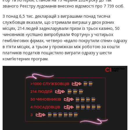
званого Реєстру лудоманів внесено відомості про 7 739 осіб.
З понад 6,5 тис. декларацій з виграшами понад тисяча
службовців вказали, що отримали виграші у двох різних
місцях, 214 людей задекларували призи із трьох казино, 50
чиновників «успішно випробували Фортуну» у чотирьох
гемблінгових фірмах, четверо «вдало покрутили спіни» одразу
в п’яти місцях, а трьом у проміжках між роботою за кошти
платників податків пощастило виграти одразу у шести
компʼютерних програм.