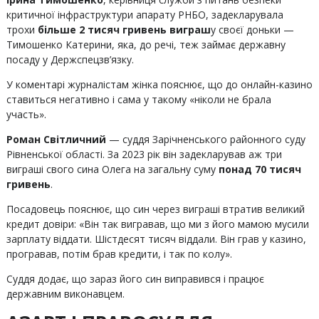
критичної інфраструктури апарату РНБО, задекларувала
трохи
більше 2 тисяч гривень виграш
у своєї доньки —
Тимошенко Катерини, яка, до речі, теж займає державну
посаду у Держспецзв’язку.
У коментарі журналістам жінка пояснює, що до онлайн-казино
ставиться негативно і сама у такому «ніколи не брала
участь».
Роман Світличний
— суддя Зарічненського районного суду
Рівненської області. За 2023 рік він задекларував аж три
виграші свого сина Олега на загальну суму
понад 70 тисяч
гривень
.
Посадовець пояснює, що син через виграші втратив великий
кредит довіри: «Він так вигравав, що ми з його мамою мусили
зарплату віддати. Шістдесят тисяч віддали. Він грав у казино,
програвав, потім брав кредити, і так по колу».
Суддя додає, що зараз його син виправився і працює
державним виконавцем.