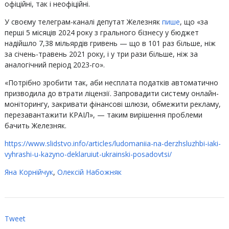
офіційні, так і неофіційні.
У своєму телеграм-каналі депутат Железняк
пише
, що «за
перші 5 місяців 2024 року з грального бізнесу у бюджет
надійшло 7,38 мільярдів гривень — що в 101 раз більше, ніж
за січень-травень 2021 року, і у три рази більше, ніж за
аналогічний період 2023-го».
«Потрібно зробити так, аби несплата податків автоматично
призводила до втрати ліцензії. Запровадити систему онлайн-
моніторингу, закривати фінансові шлюзи, обмежити рекламу,
перезавантажити КРАІЛ», — таким вирішення проблеми
бачить Железняк.
https://www.slidstvo.info/articles/ludomaniia-na-derzhsluzhbi-iaki-
vyhrashi-u-kazyno-deklaruiut-ukrainski-posadovtsi/
Яна Корнійчук
,
Олексій Набожняк
Tweet