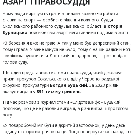
АЗАРТ І ПРАВОСУДДЯ
Чому люди вирішують грати в онлайн-казино чи робити
ставки на спорт — особисте рішення кожного. Суддя
Сколівського районного суду Львівської області
Вікторія
Курницька
пояснює свій азарт негативними подіями в житті.
«З березня я вже не граю. А так у мене був депресивний стан,
тому і грала. У мене мінуса не було, тому я на цій радісній ноті
і вирішила зупинитися. Я ж психічно здорова», — розповідає
голова суду.
Ще один представник системи правосуддя, який декларує
призи, прокурор Сокальського відділу Червоноградської
окружної прокуратури
Богдан Буцький
. За 2023 рік він
вказує виграш у
891 тисячу гривень
.
Під час розмови з журналістами «Слідства.Інфо» Буцький
пояснює, що це не разовий виграш, а різні виграші протягом
року.
«У позаробочий міг бути відкритий застосунок, у день десь
годину-півтори витрачав на це. Якщо повернути час назад, то