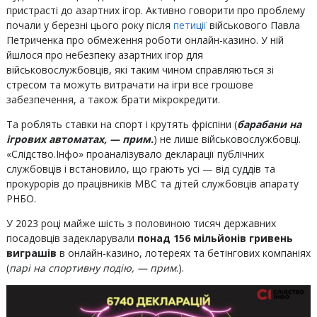
пристрасті до азартних ігор. Активно говорити про проблему
почали у березні цього року після
петиції
військового Павла
Петриченка про обмеження роботи онлайн-казино. У ній
йшлося про небезпеку азартних ігор для
військовослужбовців, які таким чином справляються зі
стресом та можуть витрачати на ігри все грошове
забезпечення, а також брати мікрокредити.
Та роблять ставки на спорт і крутять фріспіни (
барабани на
ігрових автоматах, — прим.
) не лише військовослужбовці.
«Слідство.Інфо» проаналізувало декларації публічних
службовців і встановило, що грають усі — від суддів та
прокурорів до працівників МВС та дітей службовців апарату
РНБО.
У 2023 році майже шість з половиною тисяч державних
посадовців задекларували
понад 156 мільйонів гривень
виграшів
в онлайн-казино, лотереях та бетінгових компаніях
(
парі на спортивну подію, — прим
.).