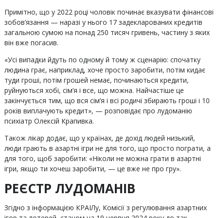
Примітно, що у 2022 році чоловік починає вказувати фінансові
зобов’язання — наразі у нього 17 задекларованих кредитів
загальною сумою на понад 250 тисяч гривень, частину з яких
він вже погасив.
«Усі випадки йдуть по одному й тому ж сценарію: спочатку
людина грає, наприклад, хоче просто заробити, потім кидає
туди гроші, потім грошей немає, починаються кредити,
руйнуються хобі, сім’я і все, що можна. Найчастіше це
закінчується тим, що вся сім’я і всі родичі збирають гроші і 10
років виплачують кредит», — розповідає про лудоманію
психіатр Олексій Крапивка.
Також лікар додає, що у країнах, де дохід людей низький,
люди грають в азартні ігри не для того, що просто пограти, а
для того, щоб заробити: «Ніколи не можна грати в азартні
ігри, якщо ти хочеш заробити, — це вже не про гру».
РЕЄСТР ЛУДОМАНІВ
Згідно з інформацією КРАІЛу, Комісії з регулювання азартних
ігор та лотерей, станом на 19 червня 2024 року до так