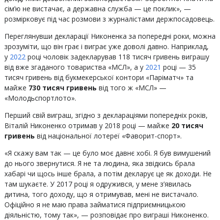
сім’ю не вистачає, а державна служба — це поклик», —
розмірковує під час розмови з журналістами держпосадовець.
Переглянувши декларації Никоненка за попередні роки, можна
зрозуміти, що він грає і виграє уже доволі давно. Наприклад,
у
2022
році чоловік задекларував 118 тисяч гривень виграшу
від вже згаданого товариства «МСЛ», а у
2021
році — 35
тисяч гривень від букмекерської контори «Паріматч» та
майже
730 тисяч гривень
від того ж «МСЛ» —
«Молодьспортлото».
Перший свій виграш, згідно з деклараціями попередніх років,
Віталій Никоненко отримав у 2018 році — майже
20 тисяч
гривень
від національної лотереї «Фаворит-спорт».
«Я скажу вам так — це було моє давнє хобі. Я був вимушений
до нього звернутися. Я не та людина, яка звідкись брала
хабарі чи щось інше брала, а потім декларує це як доходи. Не
там шукаєте. У 2017 році я одружився, у мене з’явилась
дитина, того доходу, що я отримував, мені не вистачало.
Офіційно я не маю права займатися підприємницькою
діяльністю, тому так», — розповідає про виграші Никоненко.