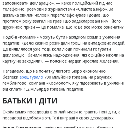
заповнювати декларацію», — каже поліцейський під час
телефонної розмови з журналістами «Слідства.Інфо». За
декілька хвилин чоловік перетелефонував і додав, що
протягом року взагалі не грав і що задекларовані ним і його
дружиною призи — це помилка. Що ж це все може означати?
Подібні «помилки» можуть бути наслідком схеми з ухилення
податків: «Деякі казино розкидали гроші на випадкових людей.
Це виявлялося уже тоді, коли люди починали готувати
декларацію і бачили якісь надходження, які офіційно ніколи на
картку не заходили», — пояснює нардеп Ярослав Железняк.
Нагадаємо, що на початку лютого Бюро економічної
безпеки
арештувало
700 мільйонів гривень на рахунках
гемблінгової компанії «Космолот», яку підозрюють в ухиленні
від сплати 1,2 мільярдів гривень податків.
БАТЬКИ І ДІТИ
Окрім самих посадовців в онлайн-казино грають і їхні діти, а
посадовці відображають їхні виграші у своїх деклараціях.
Ірина Тимошенко
, керівниця служби з питань безпеки