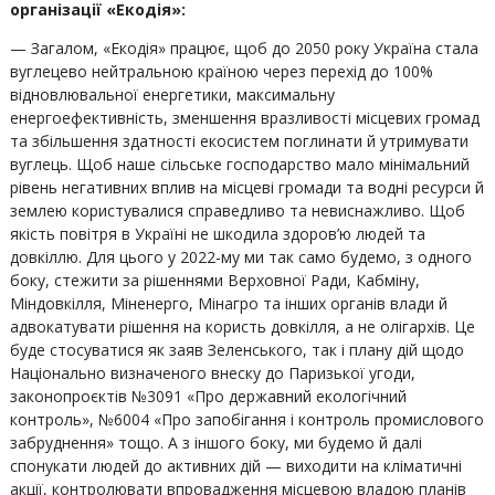
організації «Екодія»:
— Загалом, «Екодія» працює, щоб до 2050 року Україна стала
вуглецево нейтральною країною через перехід до 100%
відновлювальної енергетики, максимальну
енергоефективність, зменшення вразливості місцевих громад
та збільшення здатності екосистем поглинати й утримувати
вуглець. Щоб наше сільське господарство мало мінімальний
рівень негативних вплив на місцеві громади та водні ресурси й
землею користувалися справедливо та невиснажливо. Щоб
якість повітря в Україні не шкодила здоров’ю людей та
довкіллю. Для цього у 2022-му ми так само будемо, з одного
боку, стежити за рішеннями Верховної Ради, Кабміну,
Міндовкілля, Міненерго, Мінагро та інших органів влади й
адвокатувати рішення на користь довкілля, а не олігархів. Це
буде стосуватися як заяв Зеленського, так і плану дій щодо
Національно визначеного внеску до Паризької угоди,
законопроєктів №3091 «Про державний екологічний
контроль», №6004 «Про запобігання і контроль промислового
забруднення» тощо. А з іншого боку, ми будемо й далі
спонукати людей до активних дій — виходити на кліматичні
акції, контролювати впровадження місцевою владою планів