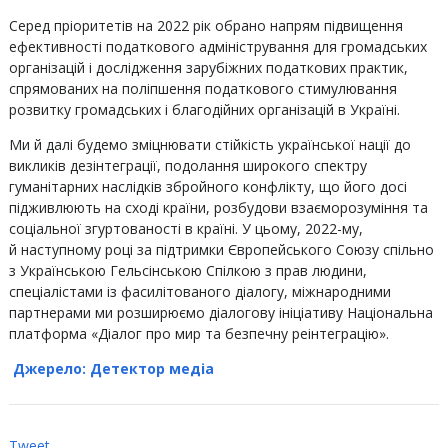
Серед пріоритетів на 2022 рік обрано напрям підвищення
ефективності податкового адміністрування для громадських
організацій і дослідження зарубіжних податкових практик,
спрямованих на поліпшення податкового стимулювання
розвитку громадських і благодійних організацій в Україні.
Ми й далі будемо зміцнювати стійкість української нації до
викликів дезінтеграції, подолання широкого спектру
гуманітарних наслідків збройного конфлікту, що його досі
підживлюють на сході країни, розбудови взаєморозуміння та
соціальної згуртованості в країні. У цьому, 2022-му,
й наступному році за підтримки Європейського Союзу спільно
з Українською Гельсінською Спілкою з прав людини,
спеціалістами із фасилітованого діалогу, міжнародними
партнерами ми розширюємо діалогову ініціативу Національна
платформа «Діалог про мир та безпечну реінтеграцію».
Джерело: Детектор медіа
Tweet