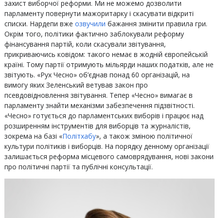
захист виборчої реформи. Ми не можемо дозволити
парламенту повернути мажоритарку і скасувати відкриті
списки. Нардепи вже
озвучили
бажання змінити правила гри.
Окрім того, політики фактично заблокували реформу
фінансування партій, коли скасували звітування,
прикриваючись ковідом: такого немає в жодній європейській
країні. Тому партії отримують мільярди наших податків, але не
звітують. «Рух Чесно» об’єднав понад 60 організацій, на
вимогу яких Зеленський ветував закон про
псевдовідновлення звітування. Тепер «Чесно» вимагає в
парламенту знайти механізми забезпечення підзвітності.
«Чесно» готується до парламентських виборів і працює над
розширенням інструментів для виборців та журналістів,
зокрема на базі «
Політхабу
», а також зміною політичної
культури політиків і виборців. На порядку денному організації
залишається реформа місцевого самоврядування, нові закони
про політичні партії та публічні консультації.