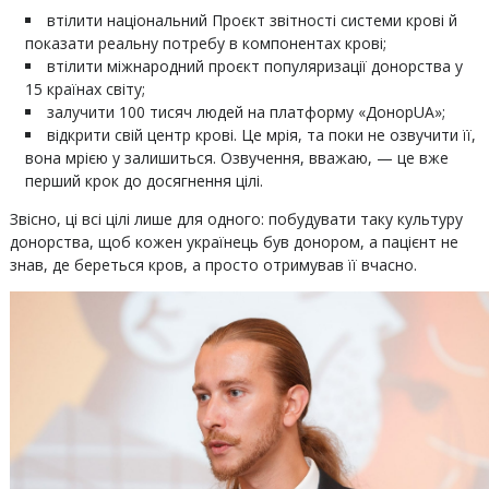
втілити національний Проєкт звітності системи крові й
показати реальну потребу в компонентах крові;
втілити міжнародний проєкт популяризації донорства у
15 країнах світу;
залучити 100 тисяч людей на платформу «ДонорUA»;
відкрити свій центр крові. Це мрія, та поки не озвучити її,
вона мрією у залишиться. Озвучення, вважаю, — це вже
перший крок до досягнення цілі.
Звісно, ці всі цілі лише для одного: побудувати таку культуру
донорства, щоб кожен українець був донором, а пацієнт не
знав, де береться кров, а просто отримував її вчасно.