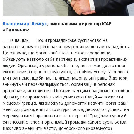
Володимир Шейгус
,
виконавчий директор ІСАР
«Єднання»:
— Наша ціль — щоби громадянське суспільство на
національному та регіональному рівнях мало самозарадність.
Це означає, що організації знають своє середовище,
об’єднують навколо себе партнерів, експертів і проактивних
людей. Організацій у регіонах багато, але немає достатньої
екосистеми з гарною структурою, історіями успіху та впливів.
Ми прагнемо, щоби навіть якщо національні гравці й донори
зникнуть чи перекваліфікуються, організації в регіонах
працювали, як годинник. Поки ми над цим працюємо, потрібно
підтягнути спроможність місцевих організацій — посилити
місцевих гравців, які зможуть допомогти навчити організації
менших громад; вчити структури громадянського суспільства
мережуватися і працювати в партнерстві. Приділимо увагу й
фінансовій сталості організацій громадянського суспільства.
Важливо зменшити частку донорського (іноземного)