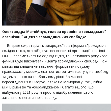
Олександра Матвійчук
,
голова правління громадської
організації «Центр громадянських свобод»:
— Вперше секретаріат міжнародної платформи «Громадська
солідарність», яка об’єднує правозахисні організації в регіоні
ОБСЄ, перемістився на схід від Відня, і з наступного року його
функції буде виконувати «Центр громадянських свобод». Тож
маємо відповідальне завдання формувати потужну
правозахисну мережу, яка протистоятиме наступу на свободу
та демократію на глобальному рівні. Бо масові
переслідування в Білорусі, атака на Меморіал у Росії, війна
між Вірменією та Азербайджаном і багато іншого, що
відбулося у 2021 році, є просто відображенням цього
загального негативного тренду.