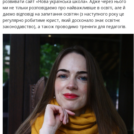
розвивати сайт «Нова українська школа». Адже через нього
ми не тільки розповідаємо про найважливіше в освіті, але й
даємо відповіді на запитання освітян (з наступного року це
регулярно робитиме юрист, який досконало знає освітнє
законодавство), а також проводимо тренінги для педагогів.