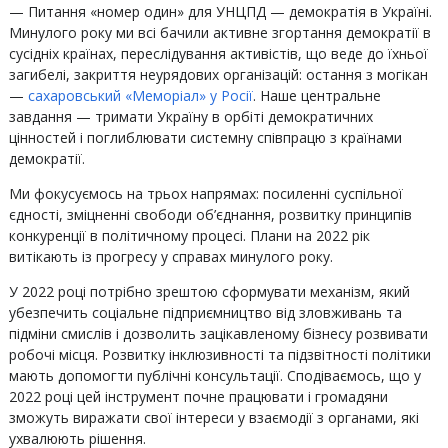
— Питання «номер один» для УНЦПД — демократія в Україні.
Минулого року ми всі бачили активне згортання демократії в
сусідніх країнах, переслідування активістів, що веде до їхньої
загибелі, закриття неурядових організацій: остання з могікан
—
сахаровський «Меморіал» у Росії
. Наше центральне
завдання — тримати Україну в орбіті демократичних
цінностей і поглиблювати системну співпрацю з країнами
демократії.
Ми фокусуємось на трьох напрямах: посиленні суспільної
єдності, зміцненні свободи об’єднання, розвитку принципів
конкуренції в політичному процесі. Плани на 2022 рік
витікають із прогресу у справах минулого року.
У 2022 році потрібно зрештою сформувати механізм, який
убезпечить соціальне підприємництво від зловживань та
підміни смислів і дозволить зацікавленому бізнесу розвивати
робочі місця. Розвитку інклюзивності та підзвітності політики
мають допомогти публічні консультації. Сподіваємось, що у
2022 році цей інструмент почне працювати і громадяни
зможуть виражати свої інтереси у взаємодії з органами, які
ухвалюють рішення.