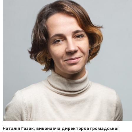
Наталія Гозак
,
виконавча директорка громадської