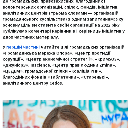
до громадських, правозахисних, благодійних і
волонтерських організацій, спілок, фондів, ініціатив,
аналітичних центрів (трьома словами — організацій
громадянського суспільства) з одним запитанням: Яку
основну ціль ви ставите своїй організації на 2022 рік?
Публікуємо коментарі керівників і керівниць ініціатив у
двох частинах матеріалу.
У
першій частині
читайте цілі громадських організацій
«Громадянська мережа Опора», «Центр протидії
корупції», «Центр економічної стратегії», «КримSOS»,
«ДжуніорЗ», Inscience, «Центр прав людини Zmina»,
«ЦЕДЕМ», громадської спілки «Коаліція РПР»,
благодійних фондів «Таблеточки», «Старенькі»,
аналітичного центру Cedos.