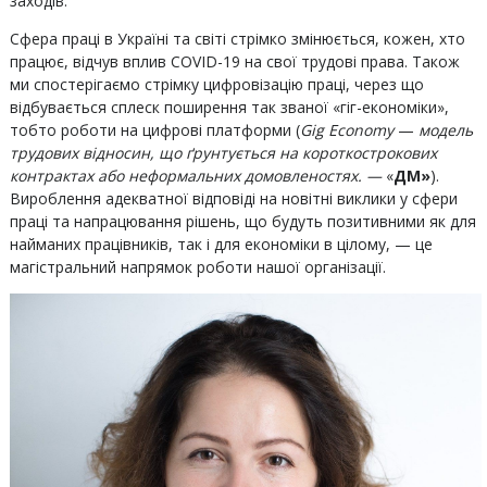
заходів.
Сфера праці в Україні та світі стрімко змінюється, кожен, хто
працює, відчув вплив COVID-19 на свої трудові права. Також
ми спостерігаємо стрімку цифровізацію праці, через що
відбувається сплеск поширення так званої «гіг-економіки»,
тобто роботи на цифрові платформи (
Gig Economy
—
модель
трудових відносин, що ґрунтується на короткострокових
контрактах або неформальних домовленостях. —
«
ДМ»
).
Вироблення адекватної відповіді на новітні виклики у сфери
праці та напрацювання рішень, що будуть позитивними як для
найманих працівників, так і для економіки в цілому, — це
магістральний напрямок роботи нашої організації.