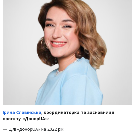
Ірина Славінська
,
координаторка та засновниця
проєкту «ДонорUA»:
— Цілі «ДонорUA» на 2022 рік: