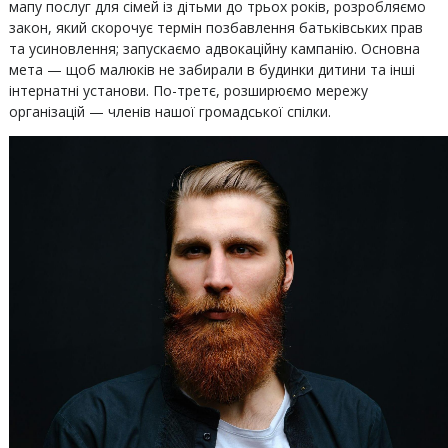
мапу послуг для сімей із дітьми до трьох років, розробляємо
закон, який скорочує термін позбавлення батьківських прав
та усиновлення; запускаємо адвокаційну кампанію. Основна
мета — щоб малюків не забирали в будинки дитини та інші
інтернатні установи. По-третє, розширюємо мережу
організацій — членів нашої громадської спілки.