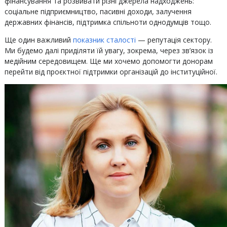
фінансування та розвивати різні джерела надходжень:
соціальне підприємництво, пасивні доходи, залучення
державних фінансів, підтримка спільноти однодумців тощо.
Ще один важливий
показник сталості
— репутація сектору.
Ми будемо далі приділяти їй увагу, зокрема, через зв’язок із
медійним середовищем. Ще ми хочемо допомогти донорам
перейти від проєктної підтримки організацій до інституційної.