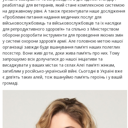
реабілітації для ветеранів, який стане комплексною системою
на державному рівні. А також презентувати наше дослідження
«Проблемні питання надання медичних послуг для
військовослужбовиць та військовослужбовців та їх наслідки
для репродуктивного здоров’я» та спільно з Міністерством
оборони розробити інструменти для проведення якісних змін
у системі охорони здоров’я армії. Але головною метою нашої
організації завжди буде вшанування пам’яті наших полеглих
посестер. Вони живі доти, доки жива пам’ять про них. Тому
запрошуємо всіх долучатися до нашої ініціативи та
висаджувати у ваших містах та селах Алеї пам’яті жінкам,
загиблим у російсько-українській війні. Сьогодні в Україні вже
є дев’ять таких алей, тож вшануймо пам’ять героїнь і у вашій
громаді.