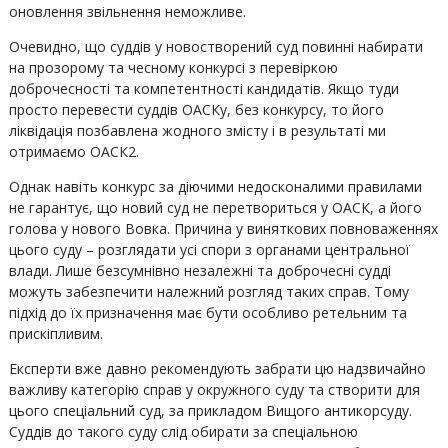
оновлення звільнення неможливе.
Очевидно, що суддів у новостворений суд повинні набирати
на прозорому та чесному конкурсі з перевіркою
доброчесності та компетентності кандидатів. Якщо туди
просто перевести суддів ОАСКу, без конкурсу, то його
ліквідація позбавлена жодного змісту і в результаті ми
отримаємо ОАСК2.
Однак навіть конкурс за діючими недосконалими правилами
не гарантує, що новий суд не перетвориться у ОАСК, а його
голова у нового Вовка. Причина у виняткових повноваженнях
цього суду – розглядати усі спори з органами центральної
влади. Лише безсумнівно незалежні та доброчесні судді
можуть забезпечити належний розгляд таких справ. Тому
підхід до їх призначення має бути особливо ретельним та
прискіпливим.
Експерти вже давно рекомендують забрати цю надзвичайно
важливу категорію справ у окружного суду та створити для
цього спеціальний суд, за прикладом Вищого антикорсуду.
Суддів до такого суду слід обирати за спеціальною