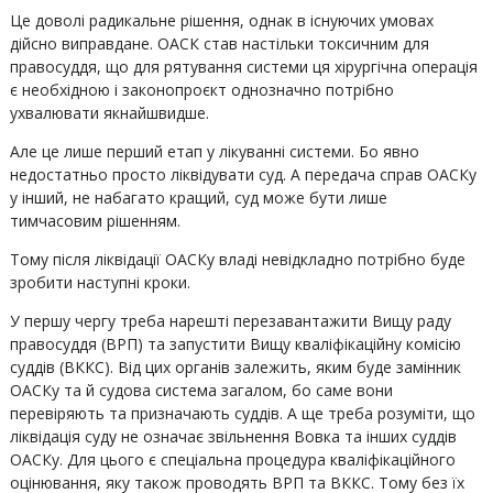
Це доволі радикальне рішення, однак в існуючих умовах
дійсно виправдане. ОАСК став настільки токсичним для
правосуддя, що для рятування системи ця хірургічна операція
є необхідною і законопроєкт однозначно потрібно
ухвалювати якнайшвидше.
Але це лише перший етап у лікуванні системи. Бо явно
недостатньо просто ліквідувати суд. А передача справ ОАСКу
у інший, не набагато кращий, суд може бути лише
тимчасовим рішенням.
Тому після ліквідації ОАСКу владі невідкладно потрібно буде
зробити наступні кроки.
У першу чергу треба нарешті перезавантажити Вищу раду
правосуддя (ВРП) та запустити Вищу кваліфікаційну комісію
суддів (ВККС). Від цих органів залежить, яким буде замінник
ОАСКу та й судова система загалом, бо саме вони
перевіряють та призначають суддів. А ще треба розуміти, що
ліквідація суду не означає звільнення Вовка та інших суддів
ОАСКу. Для цього є спеціальна процедура кваліфікаційного
оцінювання, яку також проводять ВРП та ВККС. Тому без їх