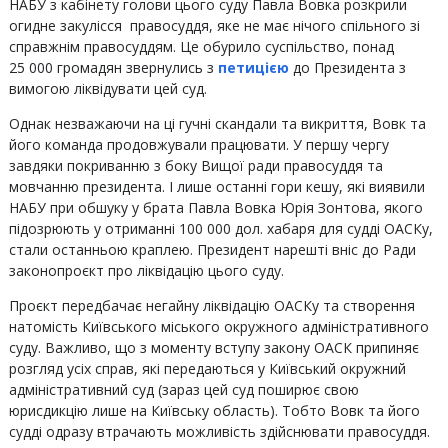
НАБУ з кабінету голови цього суду Павла Вовка розкрили
огидне закулісся правосуддя, яке не має нічого спільного зі
справжнім правосуддям. Це обурило суспільство, понад
25 000 громадян звернулись з
петицією
до Президента з
вимогою ліквідувати цей суд.
Однак незважаючи на ці гучні скандали та викриття, Вовк та
його команда продовжували працювати. У першу чергу
завдяки покриванню з боку Вищої ради правосуддя та
мовчанню президента. І лише останні гори кешу, які виявили
НАБУ при обшуку у брата Павла Вовка Юрія Зонтова, якого
підозрюють у отриманні 100 000 дол. хабаря для судді ОАСКу,
стали останньою краплею. Президент нарешті вніс до Ради
законопроєкт про ліквідацію цього суду.
Проєкт передбачає негайну ліквідацію ОАСКу та створення
натомість Київського міського окружного адміністративного
суду. Важливо, що з моменту вступу закону ОАСК припиняє
розгляд усіх справ, які передаються у Київський окружний
адміністративний суд (зараз цей суд поширює свою
юрисдикцію лише на Київську область). Тобто Вовк та його
судді одразу втрачають можливість здійснювати правосуддя.