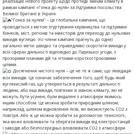
реалізацію нового проекту щодо протидії змінам клімату в
рамках кампанії «Гонка до нуля» за підтримки посольства
Великої Британії в Україні.
“Гонка за нулем” – це глобальна кампанія, що
проводиться з метою згуртування керівництва та підтримки
бізнесів, міст, регіонів та інвесторів для переходу до нульових
викидів вуглецю. Усі члени кампанії прагнуть до однієї
загальної мети: швидко та справедливо скоротити викиди у
всіх сферах діяльності відповідно до Паризької угоди, з
прозорими планами дій та чіткими короткостроковими
цілями.
Досягнення чистого нуля – це не те ж саме, що ліквідація
всіх викидів. Це означає забезпечення того, щоб будь-який
вуглекислий газ, що утворюється в результаті діяльності
людини, або інші викиди, пов’язані зі зміною клімату, які не
можуть бути усунені, були видалені з атмосфери якимось
іншим способом. Це можна зробити природним шляхом,
наприклад, шляхом відновлення лісів, які висмоктують CO2 з
повітря. Або ж це можна зробити за допомогою технології,
яка може вловлювати та зберігати викиди від електростанцій
і заводів або безпосередньо вловлювати CO2 з атмосфери.