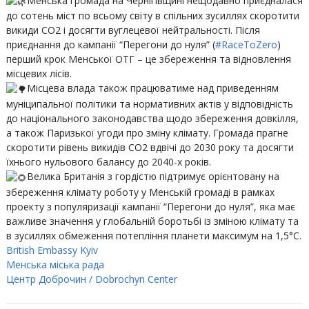
Менська громада на Чернігівщині нещодавно приєдналася
до сотень міст по всьому світу в спільних зусиллях скоротити
викиди CO2 і досягти вуглецевої нейтральності. Після
приєднання до кампанії “Перегони до нуля” (
#RaceToZero
)
перший крок Менської ОТГ – це збереження та відновлення
місцевих лісів.
Місцева влада також працюватиме над приведенням
муніципальної політики та нормативних актів у відповідність
до національного законодавства щодо збереження довкілля,
а також Паризької угоди про зміну клімату. Громада прагне
скоротити рівень викидів СО2 вдвічі до 2030 року та досягти
їхнього нульового балансу до 2040-х років.
Велика Британія з гордістю підтримує орієнтовану на
збереження клімату роботу у Менській громаді в рамках
проекту з популяризації кампанії “Перегони до нуля”, яка має
важливе значення у глобальній боротьбі із зміною клімату та
в зусиллях обмеження потепління планети максимум на 1,5°C.
British Embassy Kyiv
Менська міська рада
Центр Доброчин / Dobrochyn Center