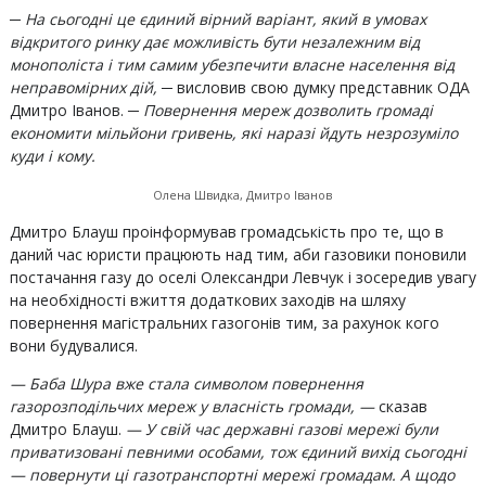
─ На сьогодні це єдиний вірний варіант, який в умовах
відкритого ринку дає можливість бути незалежним від
монополіста і тим самим убезпечити власне населення від
неправомірних дій, ─
висловив свою думку представник ОДА
Дмитро Іванов.
─ Повернення мереж дозволить громаді
економити мільйони гривень, які наразі йдуть незрозуміло
куди і кому.
Олена Швидка, Дмитро Іванов
Дмитро Блауш проінформував громадськість про те, що в
даний час юристи працюють над тим, аби газовики поновили
постачання газу до оселі Олександри Левчук і зосередив увагу
на необхідності вжиття додаткових заходів на шляху
повернення магістральних газогонів тим, за рахунок кого
вони будувалися.
— Баба Шура вже стала символом повернення
газорозподільчих мереж у власність громади, —
сказав
Дмитро Блауш.
— У свій час державні газові мережі були
приватизовані певними особами, тож єдиний вихід сьогодні
— повернути ці газотранспортні мережі громадам. А щодо