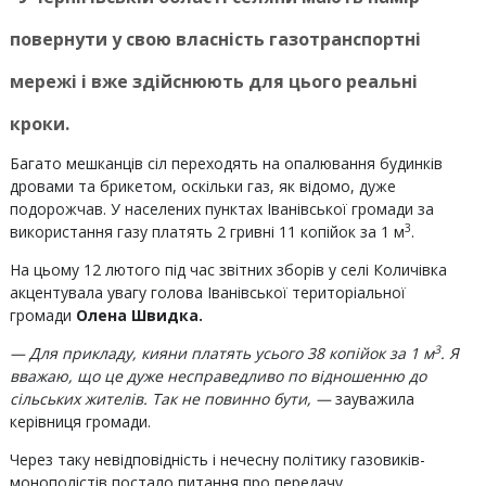
повернути у свою власність газотранспортні
мережі і вже здійснюють для цього реальні
кроки.
Багато мешканців сіл переходять на опалювання будинків
дровами та брикетом, оскільки газ, як відомо, дуже
подорожчав. У населених пунктах Іванівської громади за
3
використання газу платять 2 гривні 11 копійок за 1 м
.
На цьому 12 лютого під час звітних зборів у селі Количівка
акцентувала увагу голова Іванівської територіальної
громади
Олена Швидка.
3
— Для прикладу, кияни платять усього 38 копійок за 1 м
. Я
вважаю, що це дуже несправедливо по відношенню до
сільських жителів. Так не повинно бути, —
зауважила
керівниця громади.
Через таку невідповідність і нечесну політику газовиків-
монополістів постало питання про передачу