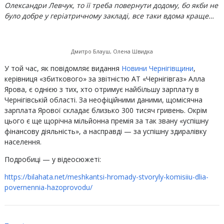
Олександри Левчук, то її треба повернути додому, бо якби не
було добре у геріатричному закладі, все таки вдома краще…
Дмитро Блауш, Олена Швидка
У той час, як повідомляє видання
Новини Чернігівщини
,
керівниця «збиткового» за звітністю АТ «Чернігівгаз» Алла
Ярова, є однією з тих, хто отримує найбільшу зарплату в
Чернігівській області. За неофіційними даними, щомісячна
зарплата Ярової складає близько 300 тисяч гривень. Окрім
цього є ще щорічна мільйонна премія за так звану «успішну
фінансову діяльність», а насправді — за успішну здиралівку
населення.
Подробиці — у відеосюжеті:
https://bilahata.net/meshkantsi-hromady-stvoryly-komisiiu-dlia-
povernennia-hazoprovodu/