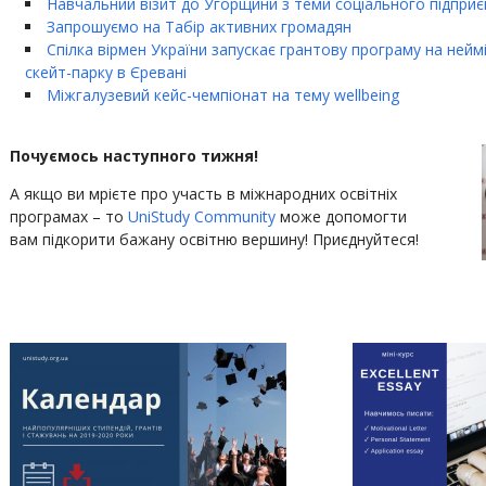
Навчальний візит до Угорщини з теми соціального підпри
Запрошуємо на Табір активних громадян
Спілка вірмен України запускає грантову програму на нейм
скейт-парку в Єревані
Міжгалузевий кейс-чемпіонат на тему wellbeing
Почуємось наступного тижня!
А якщо ви мрієте про участь в міжнародних освітніх
програмах – то
UniStudy Community
може допомогти
вам підкорити бажану освітню вершину! Приєднуйтеся!