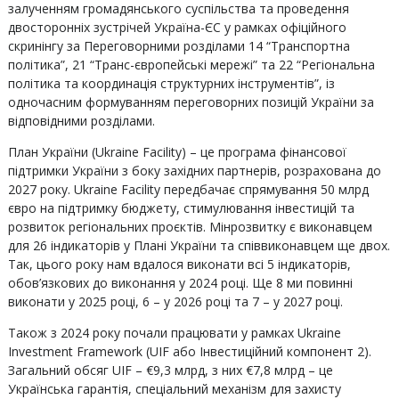
залученням громадянського суспільства та проведення
двосторонніх зустрічей Україна-ЄС у рамках офіційного
скринінгу за Переговорними розділами 14 “Транспортна
політика”, 21 “Транс-європейські мережі” та 22 “Регіональна
політика та координація структурних інструментів”, із
одночасним формуванням переговорних позицій України за
відповідними розділами.
План України (Ukraine Facility) – це програма фінансової
підтримки України з боку західних партнерів, розрахована до
2027 року. Ukraine Facility передбачає спрямування 50 млрд
євро на підтримку бюджету, стимулювання інвестицій та
розвиток регіональних проєктів. Мінрозвитку є виконавцем
для 26 індикаторів у Плані України та співвиконавцем ще двох.
Так, цього року нам вдалося виконати всі 5 індикаторів,
обов’язкових до виконання у 2024 році. Ще 8 ми повинні
виконати у 2025 році, 6 – у 2026 році та 7 – у 2027 році.
Також з 2024 року почали працювати у рамках Ukraine
Investment Framework (UIF або Інвестиційний компонент 2).
Загальний обсяг UIF – €9,3 млрд, з них €7,8 млрд – це
Українська гарантія, спеціальний механізм для захисту