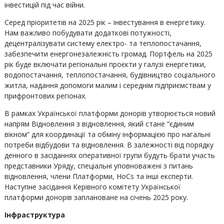
інвестицій під час війни.
Серед пріоритетів на 2025 рік – інвестування в енергетику.
Нам важливо побудувати додаткові потужності,
децентралізувати систему електро- та теплопостачання,
забезпечити енергонезалежність громад. Портфель на 2025
рік буде включати регіональні проєкти у галузі енергетики,
водопостачання, теплопостачання, будівництво соціального
житла, надання допомоги малим і середнім підприємствам у
прифронтових регіонах.
В рамках Української платформи донорів утворюється новий
напрям Відновлення з відновлення, який стане “єдиним
вікном” для координації та обміну інформацією про нагальні
потреби відбудови та відновлення. В залежності від порядку
денного в засіданнях оперативної групи будуть брати участь
представники Уряду, спеціальні уповноважені з питань
відновлення, члени Платформи, HoCs та інші експерти.
Наступне засідання Керівного комітету Української
платформи донорів заплановане на січень 2025 року.
Інфраструктура