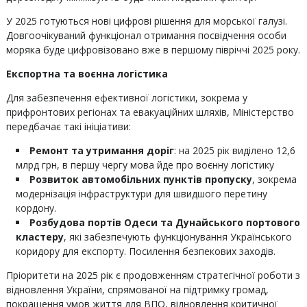
У 2025 готуються нові цифрові рішення для морської галузі.
Довгоочікуваний функціонал отримання посвідчення особи
моряка буде цифровізовано вже в першому півріччі 2025 року.
Експортна та воєнна логістика
Для забезпечення ефективної логістики, зокрема у
прифронтових регіонах та евакуаційних шляхів, Міністерство
передбачає такі ініціативи:
Ремонт та утримання доріг
: на 2025 рік виділено 12,6
млрд грн, в першу чергу мова йде про воєнну логістику
Розвиток автомобільних пунктів пропуску
, зокрема
модернізація інфраструктури для швидшого перетину
кордону.
Розбудова портів Одеси та Дунайського портового
кластеру
, які забезпечують функціонування Українського
коридору для експорту. Посилення безпекових заходів.
Пріоритети на 2025 рік є продовженням стратегічної роботи з
відновлення України, спрямованої на підтримку громад,
покращення умов життя для ВПО, відновлення критичної