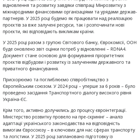
відновлення та розвитку завдяки співпраці Мінрозвитку з
міжнародними фінансовими організаціями та урядами держав-
партнерів. У 2025 році будемо як працювати над реалізацією
проєктів за вже залучені ресурси, так і розпочинати нові
проєкти, які відповідають викликам країни.
У 2025 році разом з групою Світового банку, Єврокомісії, ООН
буде оновлено звіт оцінки потреб у відновленні – RDNA4.
Документ стане основою для формування пріоритетних
проєктів відбудови і розвитку із залученням державного та
приватного фінансування.
Прискорюємо та поглиблюємо співробітництво з
Європейським союзом. У 2024 році – уперше за 6 років – було
проведено засідання Транспортного діалогу високого рівня
Україна-ЄС.
Крім того, активно долучились до процесу євроінтеграції.
Міністерство розвитку провело на пре-скринінг – аналіз
адаптації українського законодавства на відповідність
вимогам Євросоюзу – в ключових для нас сферах транспорту
та логістики. У 2025 році заплановано підготовку із