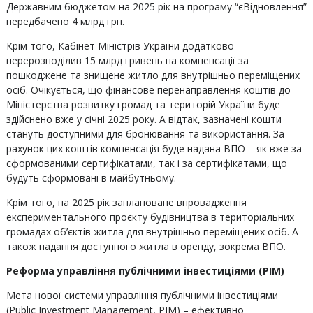
Державним бюджетом на 2025 рік на програму “єВідновлення”
передбачено 4 млрд грн.
Крім того, Кабінет Міністрів України додатково
перерозподілив 15 млрд гривень на компенсації за
пошкоджене та знищене житло для внутрішньо переміщених
осіб. Очікується, що фінансове перенаправлення коштів до
Міністерства розвитку громад та територій України буде
здійснено вже у січні 2025 року. А відтак, зазначені кошти
стануть доступними для бронювання та використання. За
рахунок цих коштів компенсація буде надана ВПО – як вже за
сформованими сертифікатами, так і за сертифікатами, що
будуть сформовані в майбутньому.
Крім того, на 2025 рік заплановане впровадження
експериментального проєкту будівництва в територіальних
громадах об’єктів житла для внутрішньо переміщених осіб. А
також надання доступного житла в оренду, зокрема ВПО.
Реформа управління публічними інвестиціями (PIM)
Мета нової системи управління публічними інвестиціями
(Public Investment Management, PIM) – ефективно