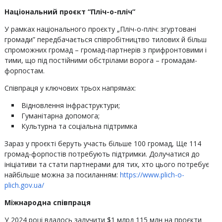
Національний проєкт “Пліч-о-пліч”
У рамках національного проєкту „Пліч-о-пліч: згуртовані
громади” передбачається співробітництво тилових й більш
спроможних громад – громад-партнерів з прифронтовими і
тими, що під постійними обстрілами ворога – громадам-
форпостам.
Співпраця у ключових трьох напрямах:
Відновлення інфраструктури;
Гуманітарна допомога;
Культурна та соціальна підтримка
Зараз у проєкті беруть участь більше 100 громад, Ще 114
громад-форпостів потребують підтримки. Долучатися до
ініціативи та стати партнерами для тих, хто цього потребує
найбільше можна за посиланням:
https://www.plich-o-
plich.gov.ua/
Міжнародна співпраця
У 2024 році вдалось залучити $1 млрд 115 млн на проєкти