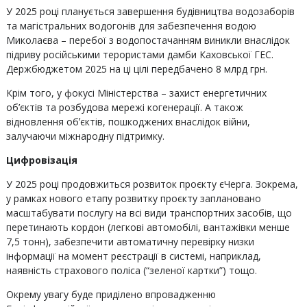
У 2025 році планується завершення будівництва водозаборів
та магістральних водогонів для забезпечення водою
Миколаєва – перебої з водопостачанням виникли внаслідок
підриву російськими терористами дамби Каховської ГЕС.
Держбюджетом 2025 на ці цілі передбачено 8 млрд грн.
Крім того, у фокусі Міністерства – захист енергетичних
об’єктів та розбудова мережі когенерації. А також
відновлення обʼєктів, пошкоджених внаслідок війни,
залучаючи міжнародну підтримку.
Цифровізація
У 2025 році продовжиться розвиток проєкту єЧерга. Зокрема,
у рамках нового етапу розвитку проєкту заплановано
масштабувати послугу на всі види транспортних засобів, що
перетинають кордон (легкові автомобілі, вантажівки менше
7,5 тонн), забезпечити автоматичну перевірку низки
інформації на момент реєстрації в системі, наприклад,
наявність страхового поліса (“зеленої картки”) тощо.
Окрему увагу буде приділено впровадженню