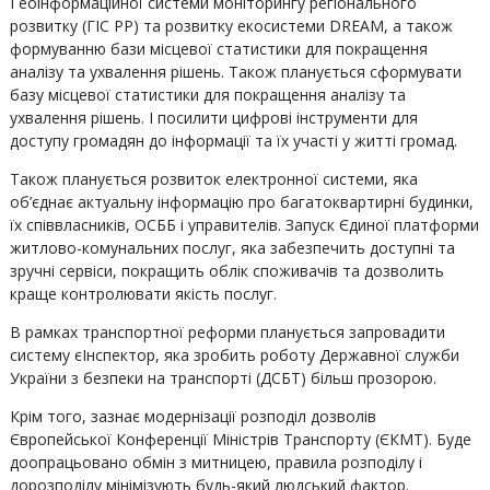
Геоінформаційної системи моніторингу регіонального
розвитку (ГІС РР) та розвитку екосистеми DREAM, а також
формуванню бази місцевої статистики для покращення
аналізу та ухвалення рішень. Також планується сформувати
базу місцевої статистики для покращення аналізу та
ухвалення рішень. І посилити цифрові інструменти для
доступу громадян до інформації та їх участі у житті громад.
Також планується розвиток електронної системи, яка
об’єднає актуальну інформацію про багатоквартирні будинки,
їх співвласників, ОСББ і управителів. Запуск Єдиної платформи
житлово-комунальних послуг, яка забезпечить доступні та
зручні сервіси, покращить облік споживачів та дозволить
краще контролювати якість послуг.
В рамках транспортної реформи планується запровадити
систему єІнспектор, яка зробить роботу Державної служби
України з безпеки на транспорті (ДСБТ) більш прозорою.
Крім того, зазнає модернізації розподіл дозволів
Європейської Конференції Міністрів Транспорту (ЄКМТ). Буде
доопрацьовано обмін з митницею, правила розподілу і
дорозподілу мінімізують будь-який людський фактор.